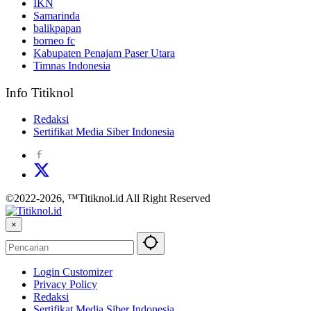
IKN
Samarinda
balikpapan
borneo fc
Kabupaten Penajam Paser Utara
Timnas Indonesia
Info Titiknol
Redaksi
Sertifikat Media Siber Indonesia
©2022-2026, ™Titiknol.id All Right Reserved
×
Login Customizer
Privacy Policy
Redaksi
Sertifikat Media Siber Indonesia