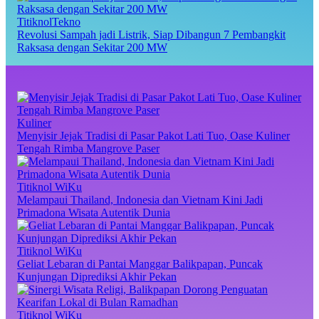
TitiknolTekno
Revolusi Sampah jadi Listrik, Siap Dibangun 7 Pembangkit
Raksasa dengan Sekitar 200 MW
Kuliner
Menyisir Jejak Tradisi di Pasar Pakot Lati Tuo, Oase Kuliner
Tengah Rimba Mangrove Paser
Titiknol WiKu
Melampaui Thailand, Indonesia dan Vietnam Kini Jadi
Primadona Wisata Autentik Dunia
Titiknol WiKu
Geliat Lebaran di Pantai Manggar Balikpapan, Puncak
Kunjungan Diprediksi Akhir Pekan
Titiknol WiKu