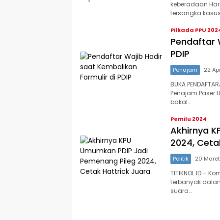
keberadaan Haru
tersangka kasu
Pilkada PPU 202
Pendaftar 
PDIP
Penajam
22 Ap
BUKA PENDAFTARA
Penajam Paser U
bakal…
Pemilu 2024
Akhirnya K
2024, Ceta
Politik
20 Mare
TITIKNOL.ID – K
terbanyak dalam 
suara…