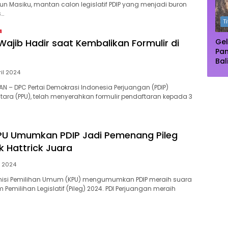
Ma
n Masiku, mantan calon legislatif PDIP yang menjadi buron
s…
T
4
Wajib Hadir saat Kembalikan Formulir di
Gel
Pa
Bal
Pu
ril 2024
Dip
N – DPC Pertai Demokrasi Indonesia Perjuangan (PDIP)
Pe
tara (PPU), telah menyerahkan formulir pendaftaran kepada 3
PU Umumkan PDIP Jadi Pemenang Pileg
k Hattrick Juara
t 2024
omisi Pemilihan Umum (KPU) mengumumkan PDIP meraih suara
Pemilihan Legislatif (Pileg) 2024. PDI Perjuangan meraih