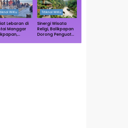
ngrove Paser
Autentik Dunia
itiknol WiKu
Titiknol WiKu
iat Lebaran di
Sinergi Wisata
ntai Manggar
Religi, Balikpapan
ikpapan,
Dorong Penguatan
ncak Kunjungan
Kearifan Lokal di
rediksi Akhir
Bulan Ramadhan
kan