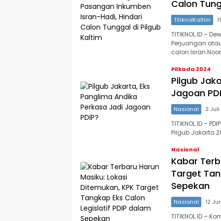
Calon Tungg
TitiknolKaltim
1
TITIKNOL.ID – D
Perjuangan ata
calon Isran Noor
Pilkada 2024
Pilgub Jak
Jagoan PD
Nasional
2 Jul
TITIKNOL.ID – P
Pilgub Jakarta 
Nasional
Kabar Terb
Target Tan
Sepekan
Nasional
12 Ju
TITIKNOL.ID – K