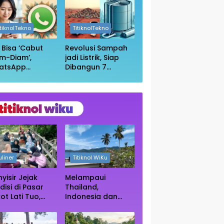
in Wikipedia
Anda Masih
Aman?
itiknolTekno
TitiknolTekno
i Bisa ‘Cabut
Revolusi Sampah
m-Diam’,
jadi Listrik, Siap
atsApp
Dibangun 7
irkan Fitur
Pembangkit
uar Grup
Raksasa dengan
npa Ketahuan
Sekitar 200 MW
uliner
Titiknol WiKu
yisir Jejak
Melampaui
disi di Pasar
Thailand,
ot Lati Tuo,
Indonesia dan
e Kuliner
Vietnam Kini Jadi
ngah Rimba
Primadona Wisata