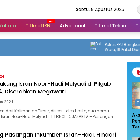
Sabtu, 8 Agustus 2026
 Kaltara
Titiknol IKN
Advertorial
Titiknol Tekno
Ti
Polres PPU Bongkar Pe
Waru, 16 Paket Diamank
Tahun
024
ukung Isran Noor-Hadi Mulyadi di Pilgub
4, Diserahkan Megawati
us 2024
T
n dari Kalimantan Timur, disebut oleh Hasto, dua nama
Ak
Isran Noor-Hadi Mulyadi. TITIKNOL.ID, JAKARTA – Pasangan…
Pe
Te
De
g Pasangan Inkumben Isran-Hadi, Hindari
Pem