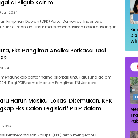
al di Pilgub Kaltim
Log
9 Juli 2024
T
ewan Pimpinan Daerah (DPD) Partai Demokrasi Indonesia
u PDIP Kalimantan Timur merekomendasikan bakal pasangan
Kin
…
Dia
Wh
Had
arta, Eks Panglima Andika Perkasa Jadi
Kel
IP?
Ta
i 2024
DIP mengungkap daftar nama prioritas untuk diusung dalam
2024. Bagi PDIP, nama Mantan Panglima TNI Jenderal…
K
aru Harun Masiku: Lokasi Ditemukan, KPK
gkap Eks Calon Legislatif PDIP dalam
Men
Tra
Pak
ni 2024
Oas
Te
omisi Pemberantasan Korupsi (KPK) telah mengetahui