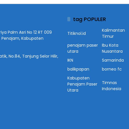
tag POPULER
Kalimantan
iya Palm Asri No 12 RT 009
Titiknol.id
Timur
n Penajam, Kabupaten
penajam paser
Ibu Kota
utara
Nusantara
ik, No.84, Tanjung Selor Hilir,
IKN
Samarinda
balikpapan
borneo fc
Kabupaten
Timnas
Penajam Paser
Indonesia
Utara