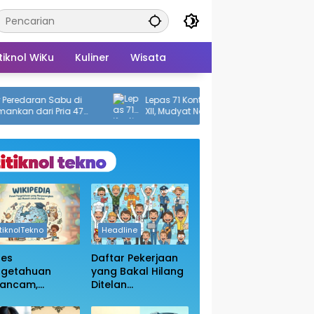
tiknol WiKu
Kuliner
Wisata
redaran Sabu di
Lepas 71 Kontingen Pramuka ke Jamnas
an dari Pria 47
XII, Mudyat Noor: Jaga Nama Baik
Daerah
itiknolTekno
Headline
ses
Daftar Pekerjaan
ngetahuan
yang Bakal Hilang
rancam,
Ditelan
sakan
Kecanggihan Ai,
bukaan Blokir
Apakah Profesi