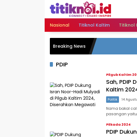
Langsung
ke
konten
Nasional
Titiknol Kaltim
Titiknol
Breaking News
PDIP
Pilgub Kaltim 2
Sah, PDIP D
Kaltim 202
Politik
14 Agust
Nama bakal calo
pasangan yaitu 
Pilkada 2024
PDIP Dukun