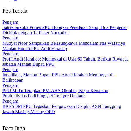
Pos Terkait
Penajam
Satresnarkoba Polres PPU Bongkar Peredaran Sabu, Dua Pengedar
Diciduk dengan 12 Paket Narkotika
Penajam
Mudyat Noor Sampaikan Belasungkawa Mendalam atas Wafatnya
Mantan Bupati PPU Andi Harahap
Penajam
Profil Andi Harahap: Meninggal di Usia 69 Tahun, Berikut Riwayat
Jabatan Mantan Bupati PPU
Penajam
Innalillahi, Mantan Bupati PPU Andi Harahap Meninggal di
Balikpapan
Penajam
PPU Mulai Terapkan PM-AAS Oktober, Kejar Kenaikan
Produktivitas Padi hingga 5 Ton per Hektare
Penajam
BKPSDM PPU Tegaskan Pengawasan Disiplin ASN Tanggung
Jawab Masing-Masing OPD
Baca Juga