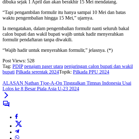
dibuka sejak 1 April dan akan berakhir 15 Mei mendatang.
“Tapi pengambilan formulir itu hanya sampai 10 Mei dan batas
waktu pengembalian hingga 15 Mei,” ujarnya.
Ia mengatakan, dalam pengembalian formulir nanti seluruh bakal
calon bupati dan wakil bupati wajib untuk hadir menyerahkan
formulir pendaftaran tanpa diwakili.
“Wajib hadir untuk menyerahkan formulir,” jelasnya. (*)
Post Views:
528
Tag:
PDIP
penajam paser utara
penjaringan calon bupati dan wakil
bupati
Pilkada serentak 2024
Topik:
Pilkada PPU 2024
ALASAN Nathan Tjoe-A-On Tinggalkan Timnas Indonesia Usai
Lolos ke 8 Besar Piala Asia U-23 2024