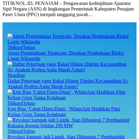
TITIKNOL.ID, PENAJAM – Pengawasan kedisiplinan Aparatur
Sipil Negara (ASN) di lingkungan Pemerintah Kabupaten Penajam
Paser Utara (PPU) menjadi tanggung jawab…
TitiknolTekno
Akses Pengetahuan Terancam, Desakan Pembukaan Blokir
Login Wikipedia
Headline
Daftar Pekerjaan yang Bakal Hilang Ditelan Kecanggihan Ai,
Apakah Profesi Anda Masih Aman?
TitiknolTekno
Kini Bisa ‘Cabut Diam-Diam’, WhatsApp Hadirkan Fitur
Keluar Grup Tanpa Ketahuan
TitiknolTekno
Revolusi Sampah jadi Listrik, Siap Dibangun 7 Pembangkit