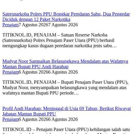
Satresnarkoba Polres PPU Bongkar Peredaran Sabu, Dua Pengedar
Diciduk dengan 12 Paket Narkotika
Penajam
7 Agustus 2026
7 Agustus 2026
TITIKNOL.ID, PENAJAM – Satuan Reserse Narkoba
(Satresnarkoba) Polres Penajam Paser Utara (PPU) berhasil
mengungkap kasus dugaan peredaran narkotika jenis sabu…
Mudyat Noor Sampaikan Belasungkawa Mendalam atas Wafatnya
Mantan Bupati PPU Andi Harahap
Penajam
6 Agustus 2026
6 Agustus 2026
TITIKNOL.ID, PENAJAM – Bupati Penajam Paser Utara (PPU),
Mudyat Noor, menyampaikan belasungkawa yang mendalam atas
wafatnya mantan Bupati PPU periode…
Profil Andi Harahap: Meninggal di Usia 69 Tahun, Berikut Riwayat
Jabatan Mantan Bupati PPU
Penajam
6 Agustus 2026
6 Agustus 2026
TITIKNOL.ID – Penajam Paser Utara (PPU) kehilangan salah satu