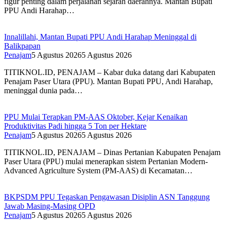
figur penting dalam perjalanan sejarah daerahnya. Mantan Bupati
PPU Andi Harahap…
Innalillahi, Mantan Bupati PPU Andi Harahap Meninggal di
Balikpapan
Penajam
5 Agustus 2026
5 Agustus 2026
TITIKNOL.ID, PENAJAM – Kabar duka datang dari Kabupaten
Penajam Paser Utara (PPU). Mantan Bupati PPU, Andi Harahap,
meninggal dunia pada…
PPU Mulai Terapkan PM-AAS Oktober, Kejar Kenaikan
Produktivitas Padi hingga 5 Ton per Hektare
Penajam
5 Agustus 2026
5 Agustus 2026
TITIKNOL.ID, PENAJAM – Dinas Pertanian Kabupaten Penajam
Paser Utara (PPU) mulai menerapkan sistem Pertanian Modern-
Advanced Agriculture System (PM-AAS) di Kecamatan…
BKPSDM PPU Tegaskan Pengawasan Disiplin ASN Tanggung
Jawab Masing-Masing OPD
Penajam
5 Agustus 2026
5 Agustus 2026