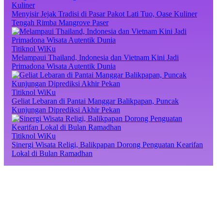
Kuliner
Menyisir Jejak Tradisi di Pasar Pakot Lati Tuo, Oase Kuliner
Tengah Rimba Mangrove Paser
Titiknol WiKu
Melampaui Thailand, Indonesia dan Vietnam Kini Jadi
Primadona Wisata Autentik Dunia
Titiknol WiKu
Geliat Lebaran di Pantai Manggar Balikpapan, Puncak
Kunjungan Diprediksi Akhir Pekan
Titiknol WiKu
Sinergi Wisata Religi, Balikpapan Dorong Penguatan Kearifan
Lokal di Bulan Ramadhan