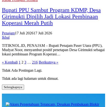
Bupati PPU Sambut Program KDMP, Desa
Girimukti Dipilih Jadi Lokasi Pembinaan
Koperasi Merah Putih
Penajam
17 Juli 2026
17 Juli 2026
Ikbal
TITIKNOL.ID, PENAJAM – Bupati Penajam Paser Utara (PPU),
Mudyat Noor, menyambut positif penetapan Desa Girimukti sebagai
lokasi pembinaan Program Koperasi…
Paginasi
« Kembali
1
2
3
…
216
Berikutnya »
pos
Tidak Ada Postingan Lagi.
Tidak ada lagi halaman untuk dimuat.
Selengkapnya