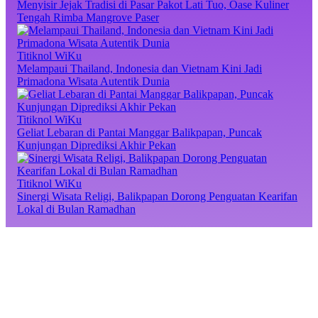
Menyisir Jejak Tradisi di Pasar Pakot Lati Tuo, Oase Kuliner
Tengah Rimba Mangrove Paser
Titiknol WiKu
Melampaui Thailand, Indonesia dan Vietnam Kini Jadi
Primadona Wisata Autentik Dunia
Titiknol WiKu
Geliat Lebaran di Pantai Manggar Balikpapan, Puncak
Kunjungan Diprediksi Akhir Pekan
Titiknol WiKu
Sinergi Wisata Religi, Balikpapan Dorong Penguatan Kearifan
Lokal di Bulan Ramadhan