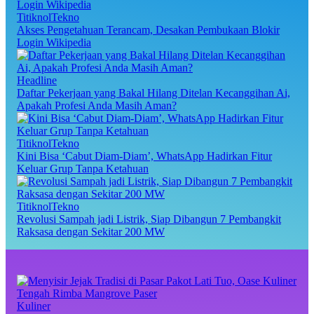
TitiknolTekno
Akses Pengetahuan Terancam, Desakan Pembukaan Blokir
Login Wikipedia
Headline
Daftar Pekerjaan yang Bakal Hilang Ditelan Kecanggihan Ai,
Apakah Profesi Anda Masih Aman?
TitiknolTekno
Kini Bisa ‘Cabut Diam-Diam’, WhatsApp Hadirkan Fitur
Keluar Grup Tanpa Ketahuan
TitiknolTekno
Revolusi Sampah jadi Listrik, Siap Dibangun 7 Pembangkit
Raksasa dengan Sekitar 200 MW
Kuliner