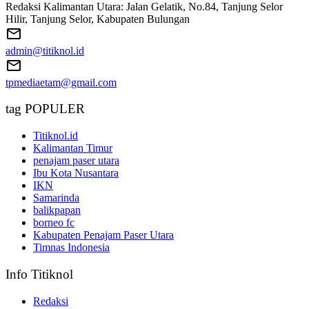
Redaksi Kalimantan Utara: Jalan Gelatik, No.84, Tanjung Selor
Hilir, Tanjung Selor, Kabupaten Bulungan
admin@titiknol.id
tpmediaetam@gmail.com
tag POPULER
Titiknol.id
Kalimantan Timur
penajam paser utara
Ibu Kota Nusantara
IKN
Samarinda
balikpapan
borneo fc
Kabupaten Penajam Paser Utara
Timnas Indonesia
Info Titiknol
Redaksi