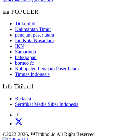
tag POPULER
Titiknol.id
Kalimantan Timur
penajam paser utara
Ibu Kota Nusantara
IKN
Samarinda
balikpapan
borneo fc
Kabupaten Penajam Paser Utara
Timnas Indonesia
Info Titiknol
Redaksi
Sertifikat Media Siber Indonesia
©2022-2026, ™Titiknol.id All Right Reserved