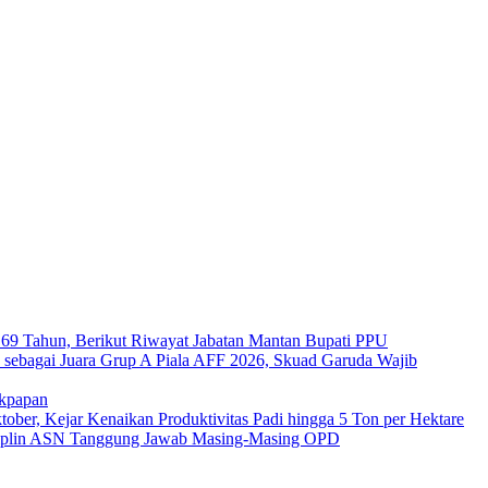
a 69 Tahun, Berikut Riwayat Jabatan Mantan Bupati PPU
s sebagai Juara Grup A Piala AFF 2026, Skuad Garuda Wajib
ikpapan
er, Kejar Kenaikan Produktivitas Padi hingga 5 Ton per Hektare
plin ASN Tanggung Jawab Masing-Masing OPD