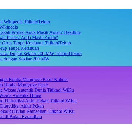
TitiknolTekno
Wikipedia
Headline
akah Profesi Anda Masih Aman?
TitiknolTekno
Grup Tanpa Ketahuan
TitiknolTekno
asa dengan Sekitar 200 MW
Kuliner
ngah Rimba Mangrove Paser
Titiknol WiKu
Wisata Autentik Dunia
Titiknol WiKu
Diprediksi Akhir Pekan
Titiknol WiKu
kal di Bulan Ramadhan