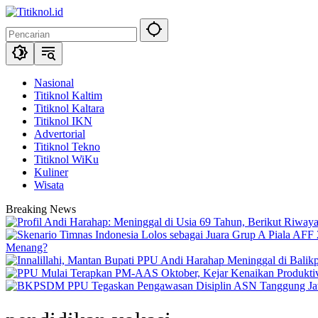
Langsung
ke
konten
Nasional
Titiknol Kaltim
Titiknol Kaltara
Titiknol IKN
Advertorial
Titiknol Tekno
Titiknol WiKu
Kuliner
Wisata
Breaking News
Menang?