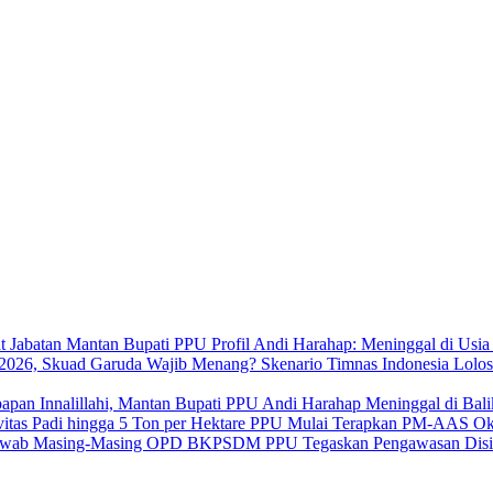
Profil Andi Harahap: Meninggal di Usi
Skenario Timnas Indonesia Lolo
Innalillahi, Mantan Bupati PPU Andi Harahap Meninggal di Bal
PPU Mulai Terapkan PM-AAS Oktob
BKPSDM PPU Tegaskan Pengawasan Disi