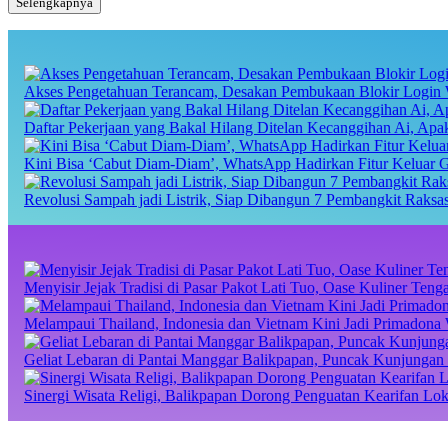
Selengkapnya
Akses Pengetahuan Terancam, Desakan Pembukaan Blokir Login 
Daftar Pekerjaan yang Bakal Hilang Ditelan Kecanggihan Ai, Ap
Kini Bisa ‘Cabut Diam-Diam’, WhatsApp Hadirkan Fitur Keluar 
Revolusi Sampah jadi Listrik, Siap Dibangun 7 Pembangkit Raks
Menyisir Jejak Tradisi di Pasar Pakot Lati Tuo, Oase Kuliner Te
Melampaui Thailand, Indonesia dan Vietnam Kini Jadi Primadona 
Geliat Lebaran di Pantai Manggar Balikpapan, Puncak Kunjungan 
Sinergi Wisata Religi, Balikpapan Dorong Penguatan Kearifan Lo