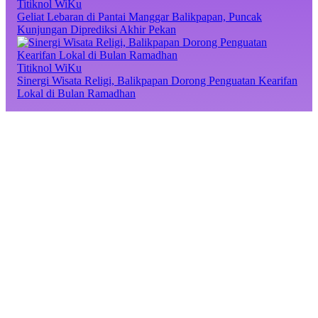
Titiknol WiKu
Geliat Lebaran di Pantai Manggar Balikpapan, Puncak
Kunjungan Diprediksi Akhir Pekan
Titiknol WiKu
Sinergi Wisata Religi, Balikpapan Dorong Penguatan Kearifan
Lokal di Bulan Ramadhan