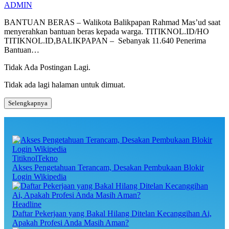
ADMIN
BANTUAN BERAS – Walikota Balikpapan Rahmad Mas’ud saat
menyerahkan bantuan beras kepada warga. TITIKNOL.ID/HO
TITIKNOL.ID,BALIKPAPAN – Sebanyak 11.640 Penerima
Bantuan…
Tidak Ada Postingan Lagi.
Tidak ada lagi halaman untuk dimuat.
Selengkapnya
TitiknolTekno
Akses Pengetahuan Terancam, Desakan Pembukaan Blokir
Login Wikipedia
Headline
Daftar Pekerjaan yang Bakal Hilang Ditelan Kecanggihan Ai,
Apakah Profesi Anda Masih Aman?