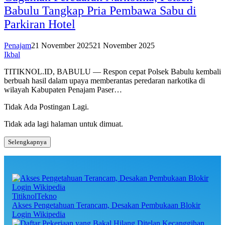
Babulu Tangkap Pria Pembawa Sabu di
Parkiran Hotel
Penajam
21 November 2025
21 November 2025
Ikbal
TITIKNOL.ID, BABULU — Respon cepat Polsek Babulu kembali
berbuah hasil dalam upaya memberantas peredaran narkotika di
wilayah Kabupaten Penajam Paser…
Tidak Ada Postingan Lagi.
Tidak ada lagi halaman untuk dimuat.
Selengkapnya
TitiknolTekno
Akses Pengetahuan Terancam, Desakan Pembukaan Blokir
Login Wikipedia