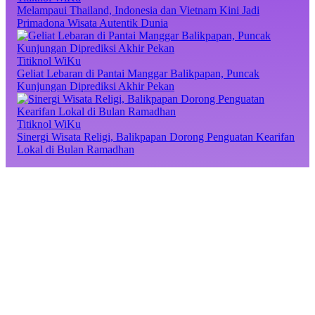
Melampaui Thailand, Indonesia dan Vietnam Kini Jadi
Primadona Wisata Autentik Dunia
Titiknol WiKu
Geliat Lebaran di Pantai Manggar Balikpapan, Puncak
Kunjungan Diprediksi Akhir Pekan
Titiknol WiKu
Sinergi Wisata Religi, Balikpapan Dorong Penguatan Kearifan
Lokal di Bulan Ramadhan