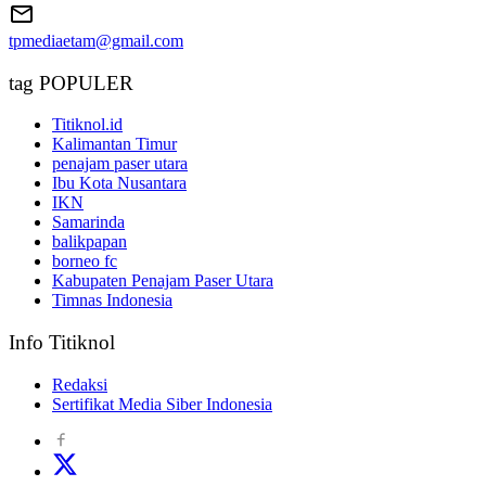
tpmediaetam@gmail.com
tag POPULER
Titiknol.id
Kalimantan Timur
penajam paser utara
Ibu Kota Nusantara
IKN
Samarinda
balikpapan
borneo fc
Kabupaten Penajam Paser Utara
Timnas Indonesia
Info Titiknol
Redaksi
Sertifikat Media Siber Indonesia