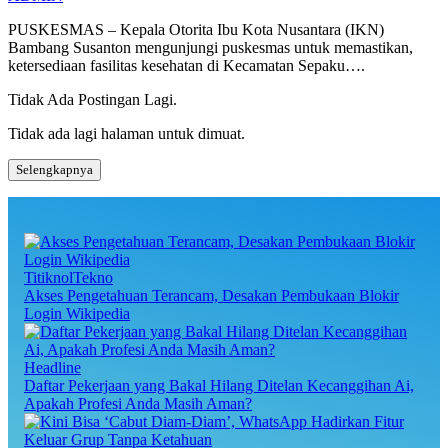
PUSKESMAS – Kepala Otorita Ibu Kota Nusantara (IKN)
Bambang Susanton mengunjungi puskesmas untuk memastikan,
ketersediaan fasilitas kesehatan di Kecamatan Sepaku….
Tidak Ada Postingan Lagi.
Tidak ada lagi halaman untuk dimuat.
Selengkapnya
TitiknolTekno
Akses Pengetahuan Terancam, Desakan Pembukaan Blokir
Login Wikipedia
Headline
Daftar Pekerjaan yang Bakal Hilang Ditelan Kecanggihan Ai,
Apakah Profesi Anda Masih Aman?