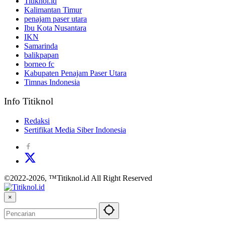
Titiknol.id
Kalimantan Timur
penajam paser utara
Ibu Kota Nusantara
IKN
Samarinda
balikpapan
borneo fc
Kabupaten Penajam Paser Utara
Timnas Indonesia
Info Titiknol
Redaksi
Sertifikat Media Siber Indonesia
©2022-2026, ™Titiknol.id All Right Reserved
×