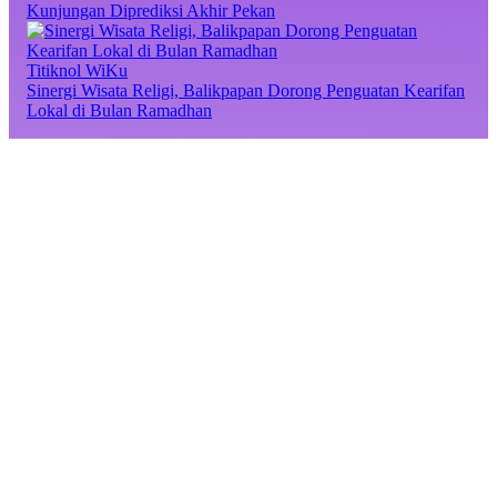
Kunjungan Diprediksi Akhir Pekan
Titiknol WiKu
Sinergi Wisata Religi, Balikpapan Dorong Penguatan Kearifan
Lokal di Bulan Ramadhan