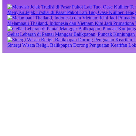
Menyisir Jejak Tradisi di Pasar Pakot Lati Tuo, Oase Kuliner Te
Melampaui Thailand, Indonesia dan Vietnam Kini Jadi Primadona 
Geliat Lebaran di Pantai Manggar Balikpapan, Puncak Kunjungan 
Sinergi Wisata Religi, Balikpapan Dorong Penguatan Kearifan Lo