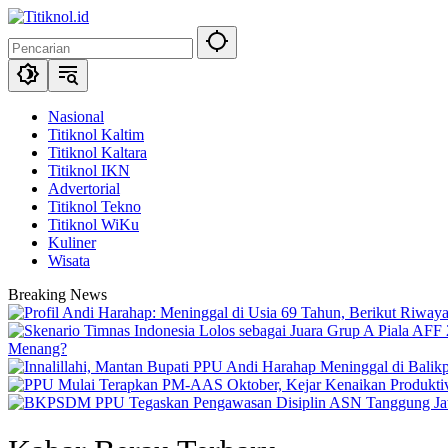
Langsung
ke
konten
Nasional
Titiknol Kaltim
Titiknol Kaltara
Titiknol IKN
Advertorial
Titiknol Tekno
Titiknol WiKu
Kuliner
Wisata
Breaking News
Menang?