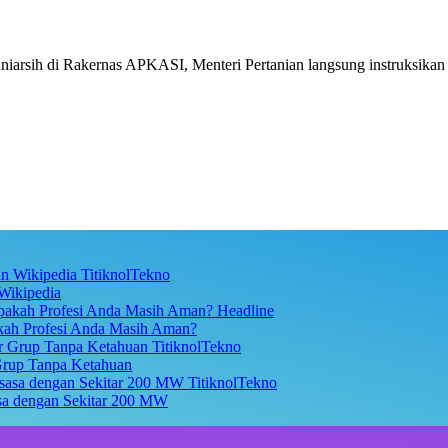
i Juniarsih di Rakernas APKASI, Menteri Pertanian langsung instruksik
TitiknolTekno
Wikipedia
Headline
akah Profesi Anda Masih Aman?
TitiknolTekno
Grup Tanpa Ketahuan
TitiknolTekno
asa dengan Sekitar 200 MW