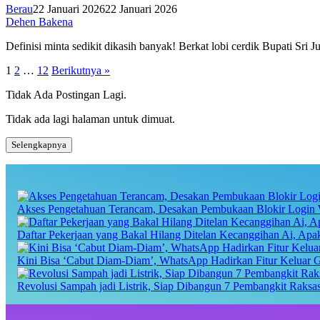
Berau
22 Januari 2026
22 Januari 2026
Dehen Bakena
Definisi minta sedikit dikasih banyak! Berkat lobi cerdik Bupati Sr
Paginasi
1
2
…
12
Berikutnya »
pos
Tidak Ada Postingan Lagi.
Tidak ada lagi halaman untuk dimuat.
Selengkapnya
Akses Pengetahuan Terancam, Desakan Pembukaan Blokir Login 
Daftar Pekerjaan yang Bakal Hilang Ditelan Kecanggihan Ai, Ap
Kini Bisa ‘Cabut Diam-Diam’, WhatsApp Hadirkan Fitur Keluar 
Revolusi Sampah jadi Listrik, Siap Dibangun 7 Pembangkit Raks