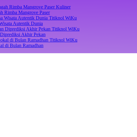
Kuliner
ngah Rimba Mangrove Paser
Titiknol WiKu
Wisata Autentik Dunia
Titiknol WiKu
Diprediksi Akhir Pekan
Titiknol WiKu
kal di Bulan Ramadhan