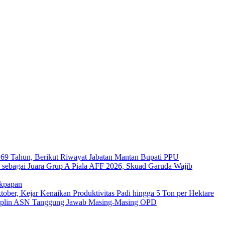
a 69 Tahun, Berikut Riwayat Jabatan Mantan Bupati PPU
s sebagai Juara Grup A Piala AFF 2026, Skuad Garuda Wajib
ikpapan
er, Kejar Kenaikan Produktivitas Padi hingga 5 Ton per Hektare
plin ASN Tanggung Jawab Masing-Masing OPD