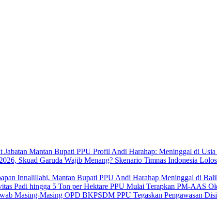
Profil Andi Harahap: Meninggal di Usi
Skenario Timnas Indonesia Lolo
Innalillahi, Mantan Bupati PPU Andi Harahap Meninggal di Bal
PPU Mulai Terapkan PM-AAS Oktob
BKPSDM PPU Tegaskan Pengawasan Disi