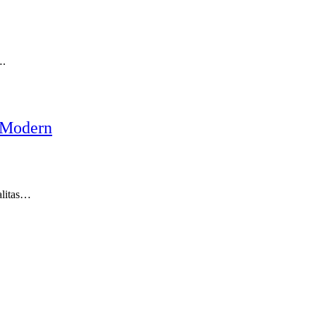
….
 Modern
alitas…