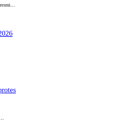
 resmi…
 2026
rotes
ru…