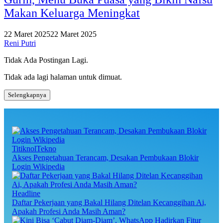
Makan Keluarga Meningkat
22 Maret 2025
22 Maret 2025
Reni Putri
Tidak Ada Postingan Lagi.
Tidak ada lagi halaman untuk dimuat.
Selengkapnya
TitiknolTekno
Akses Pengetahuan Terancam, Desakan Pembukaan Blokir
Login Wikipedia
Headline
Daftar Pekerjaan yang Bakal Hilang Ditelan Kecanggihan Ai,
Apakah Profesi Anda Masih Aman?