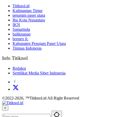
Titiknol.id
Kalimantan Timur
penajam paser utara
Ibu Kota Nusantara
IKN
Samarinda
balikpapan
borneo fc
Kabupaten Penajam Paser Utara
Timnas Indonesia
Info Titiknol
Redaksi
Sertifikat Media Siber Indonesia
©2022-2026, ™Titiknol.id All Right Reserved
×