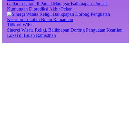
Geliat Lebaran di Pantai Manggar Balikpapan, Puncak
Kunjungan Diprediksi Akhir Pekan
Titiknol WiKu
Sinergi Wisata Religi, Balikpapan Dorong Penguatan Kearifan
Lokal di Bulan Ramadhan