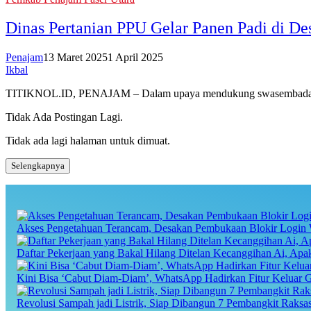
Dinas Pertanian PPU Gelar Panen Padi di D
Penajam
13 Maret 2025
1 April 2025
Ikbal
TITIKNOL.ID, PENAJAM – Dalam upaya mendukung swasembada pang
Tidak Ada Postingan Lagi.
Tidak ada lagi halaman untuk dimuat.
Selengkapnya
Akses Pengetahuan Terancam, Desakan Pembukaan Blokir Login 
Daftar Pekerjaan yang Bakal Hilang Ditelan Kecanggihan Ai, Ap
Kini Bisa ‘Cabut Diam-Diam’, WhatsApp Hadirkan Fitur Keluar 
Revolusi Sampah jadi Listrik, Siap Dibangun 7 Pembangkit Raks