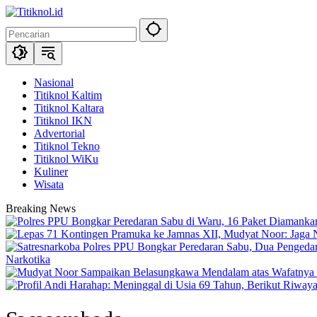
Langsung
ke
konten
Nasional
Titiknol Kaltim
Titiknol Kaltara
Titiknol IKN
Advertorial
Titiknol Tekno
Titiknol WiKu
Kuliner
Wisata
Breaking News
Narkotika