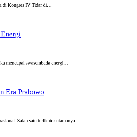
a di Kongres IV Tidar di…
 Energi
jika mencapai swasembada energi…
an Era Prabowo
sional. Salah satu indikator utamanya…