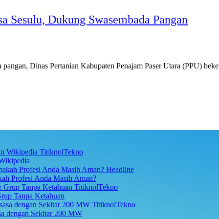
esa Sesulu, Dukung Swasembada Pangan
an, Dinas Pertanian Kabupaten Penajam Paser Utara (PPU) beker
TitiknolTekno
Wikipedia
Headline
akah Profesi Anda Masih Aman?
TitiknolTekno
Grup Tanpa Ketahuan
TitiknolTekno
asa dengan Sekitar 200 MW