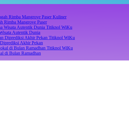
Kuliner
ngah Rimba Mangrove Paser
Titiknol WiKu
Wisata Autentik Dunia
Titiknol WiKu
Diprediksi Akhir Pekan
Titiknol WiKu
kal di Bulan Ramadhan