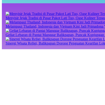
Menyisir Jejak Tradisi di Pasar Pakot Lati Tuo, Oase Kuliner Te
Melampaui Thailand, Indonesia dan Vietnam Kini Jadi Primadona 
Geliat Lebaran di Pantai Manggar Balikpapan, Puncak Kunjungan 
Sinergi Wisata Religi, Balikpapan Dorong Penguatan Kearifan Lo