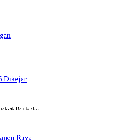
ngan
 Dikejar
rakyat. Dari total…
Panen Raya