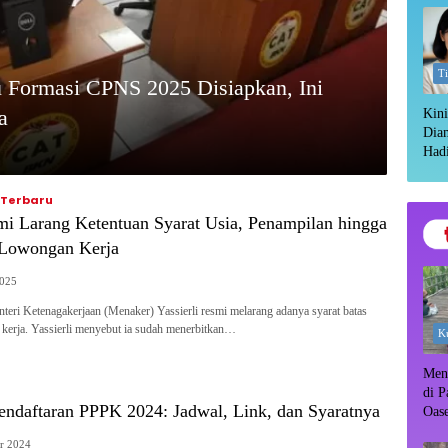
T
u Formasi CPNS 2025 Disiapkan, Ini
a
Kini
Dia
Hadi
Gru
 Terbaru
i Larang Ketentuan Syarat Usia, Penampilan hingga
 Lowongan Kerja
2025
ri Ketenagakerjaan (Menaker) Yassierli resmi melarang adanya syarat batas
kerja. Yassierli menyebut ia sudah menerbitkan…
Ku
Meny
di P
aftaran PPPK 2024: Jadwal, Link, dan Syaratnya
Oas
Rim
r 2024