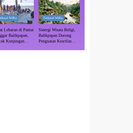
itiknol WiKu
Titiknol WiKu
at Lebaran di Pantai
Sinergi Wisata Religi,
ggar Balikpapan,
Balikpapan Dorong
cak Kunjungan
Penguatan Kearifan
ediksi Akhir Pekan
Lokal di Bulan
Ramadhan