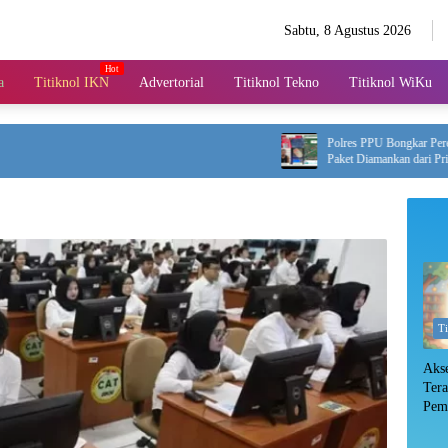
Sabtu, 8 Agustus 2026
a
Titiknol IKN
Advertorial
Titiknol Tekno
Titiknol WiKu
Polres PPU Bongkar Peredaran Sabu 
Paket Diamankan dari Pria 47 Tahun
T
Aks
Ter
Pem
Log