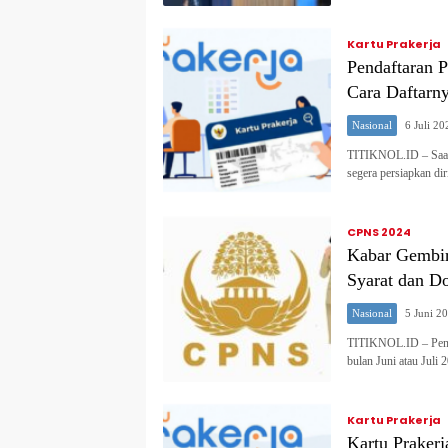
Kartu Prakerja
Pendaftaran P
Cara Daftarn
Nasional
6 Juli 20
TITIKNOL.ID – Saat i
segera persiapkan dir
CPNS 2024
Kabar Gembir
Syarat dan D
Nasional
5 Juni 2
TITIKNOL.ID – Penda
bulan Juni atau Juli
Kartu Prakerja
Kartu Praker