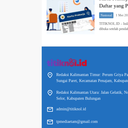
Daftar yang P
Nasional
1 Mei 2
TITIKNOL.ID – Inilah
dibuka setelah pend
Redaksi Kalimantan Timur: Perum Griya P
Sungai Paret, Kecamatan Penajam, Kabupat
Redaksi Kalimantan Utara: Jalan Gelatik, N
Selor, Kabupaten Bulungan
admin@titiknol.id
tpmediaetam@gmail.com