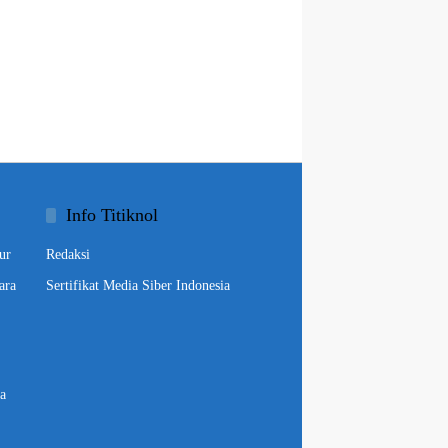
Info Titiknol
ur
Redaksi
ara
Sertifikat Media Siber Indonesia
a