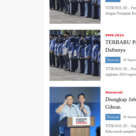
TITIKNOL.ID – Peme
dengan Perjanjian Ke
PPPK 2024
TERBARU Pend
Daftanya
Nasional
30 Septe
TITIKNOL.ID – Penda
angkatan 2024 segera
Nasional
Diungkap Jubi
Gibran
Nasional
30 Septe
TITIKNOL.ID – Siapa
Raka masih menjadi 