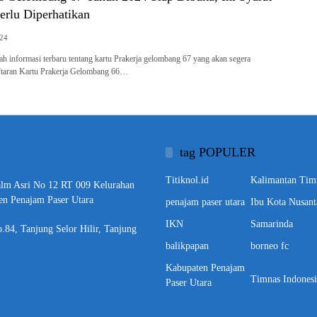
erlu Diperhatikan
024
 informasi terbaru tentang kartu Prakerja gelombang 67 yang akan segera
aftaran Kartu Prakerja Gelombang 66…
tag POPULER
Titiknol.id
Kalimantan Tim
alm Asri No 12 RT 009 Kelurahan
en Penajam Paser Utara
penajam paser utara
Ibu Kota Nusant
IKN
Samarinda
o.84, Tanjung Selor Hilir, Tanjung
balikpapan
borneo fc
Kabupaten Penajam
Timnas Indonesi
Paser Utara