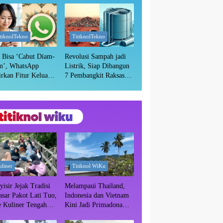
Masih Aman?
itiknolTekno
TitiknolTekno
 Bisa ‘Cabut Diam-
Revolusi Sampah jadi
m’, WhatsApp
Listrik, Siap Dibangun
rkan Fitur Keluar
7 Pembangkit Raksasa
p Tanpa Ketahuan
dengan Sekitar 200 MW
liner
Titiknol WiKu
isir Jejak Tradisi
Melampaui Thailand,
asar Pakot Lati Tuo,
Indonesia dan Vietnam
e Kuliner Tengah
Kini Jadi Primadona
ba Mangrove Paser
Wisata Autentik Dunia