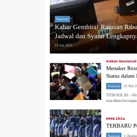
Nasional
‎Kabar Gembira! Ratusan Rib
Jadwal dan Syarat Lengkapny
23 Juli 2025
Kabar Nasional
Menaker Resm
Status dalam
Nasional
31 Mei 
TITIKNOL.ID – Mente
usia dalam lowongan 
PPPK 2024
TERBARU Pend
Nasional
1 Oktobe