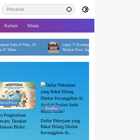
Kuliner
Wisata
di Waru, 16
Lepas 71 Kontingen Pramuka ke Jamnas XII,
Mudyat Noor: Jaga Nama Baik Daerah
itiknolTekno
Headline
es Pengetahuan
Daftar Pekerjaan yang
ancam, Desakan
Bakal Hilang Ditelan
bukaan Blokir
Kecanggihan Ai,
in Wikipedia
Apakah Profesi Anda