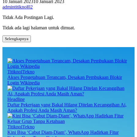
10 Januari 2023
10 Januari 2023
admintitiknol02
Tidak Ada Postingan Lagi.
Tidak ada lagi halaman untuk dimuat.
Selengkapnya
TitiknolTekno
Akses Pengetahuan Terancam, Desakan Pembukaan Blokir
Login Wikipedia
Headline
Daftar Pekerjaan yang Bakal Hilang Ditelan Kecanggihan Ai,
Apakah Profesi Anda Masih Aman?
TitiknolTekno
Kini Bisa ‘Cabut Diam-Diam’, WhatsApp Hadirkan Fitur