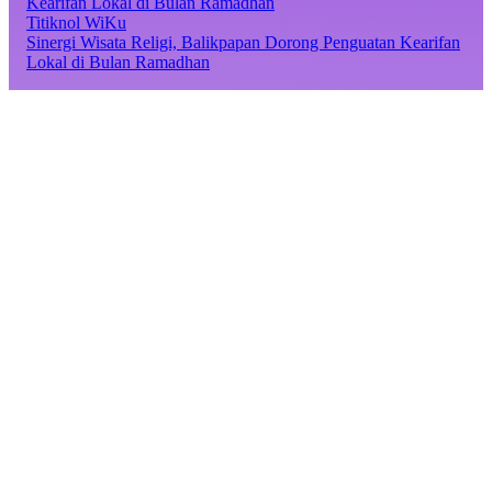
Titiknol WiKu
Sinergi Wisata Religi, Balikpapan Dorong Penguatan Kearifan
Lokal di Bulan Ramadhan