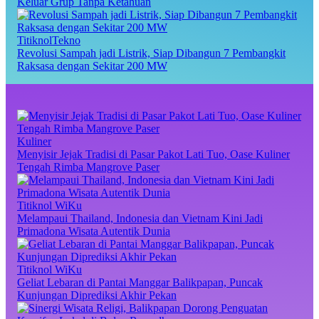
Keluar Grup Tanpa Ketahuan
TitiknolTekno
Revolusi Sampah jadi Listrik, Siap Dibangun 7 Pembangkit
Raksasa dengan Sekitar 200 MW
Kuliner
Menyisir Jejak Tradisi di Pasar Pakot Lati Tuo, Oase Kuliner
Tengah Rimba Mangrove Paser
Titiknol WiKu
Melampaui Thailand, Indonesia dan Vietnam Kini Jadi
Primadona Wisata Autentik Dunia
Titiknol WiKu
Geliat Lebaran di Pantai Manggar Balikpapan, Puncak
Kunjungan Diprediksi Akhir Pekan