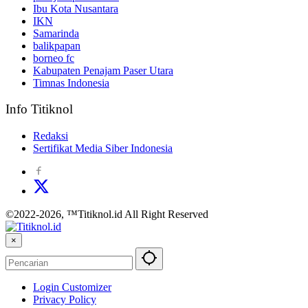
Ibu Kota Nusantara
IKN
Samarinda
balikpapan
borneo fc
Kabupaten Penajam Paser Utara
Timnas Indonesia
Info Titiknol
Redaksi
Sertifikat Media Siber Indonesia
©2022-2026, ™Titiknol.id All Right Reserved
×
Login Customizer
Privacy Policy