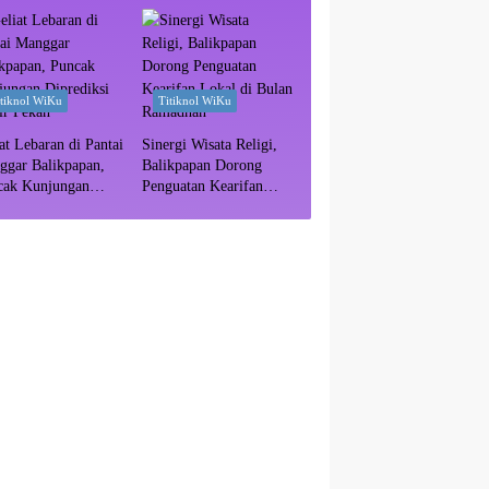
itiknol WiKu
Titiknol WiKu
at Lebaran di Pantai
Sinergi Wisata Religi,
ggar Balikpapan,
Balikpapan Dorong
cak Kunjungan
Penguatan Kearifan
ediksi Akhir Pekan
Lokal di Bulan
Ramadhan