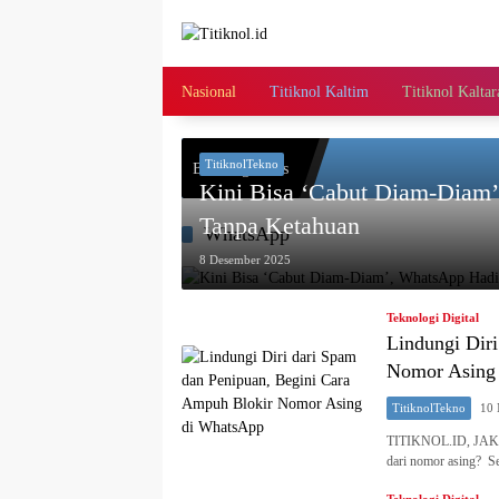
Langsung
ke
konten
Nasional
Titiknol Kaltim
Titiknol Kaltar
TitiknolTekno
Breaking News
Kini Bisa ‘Cabut Diam-Diam’
Tanpa Ketahuan
WhatsApp
8 Desember 2025
Teknologi Digital
Lindungi Dir
Nomor Asing
TitiknolTekno
10
TITIKNOL.ID, JAKAR
dari nomor asing? 