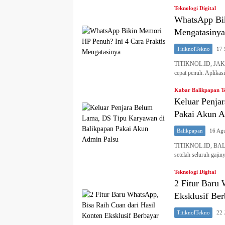
Teknologi Digital
WhatsApp Bik
Mengatasinya
TitiknolTekno
17 
TITIKNOL.ID, JAKAR
cepat penuh. Aplikas
Kabar Balikpapan T
Keluar Penja
Pakai Akun A
Balikpapan
16 Ag
TITIKNOL.ID, BALIK
setelah seluruh gajin
Teknologi Digital
2 Fitur Baru
Eksklusif Ber
TitiknolTekno
22 