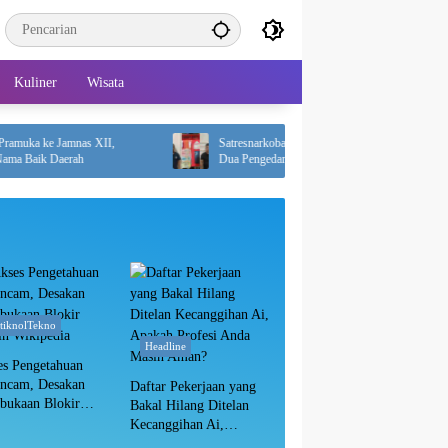
Kuliner
Wisata
 ke Jamnas XII,
Satresnarkoba Polres PPU Bongkar Peredaran Sabu,
k Daerah
Dua Pengedar Diciduk dengan 12 Paket Narkotika
itiknolTekno
Headline
es Pengetahuan
ancam, Desakan
Daftar Pekerjaan yang
bukaan Blokir
Bakal Hilang Ditelan
in Wikipedia
Kecanggihan Ai,
Apakah Profesi Anda