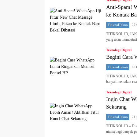
Teknologi Digital
Anti-Spam! W
ke Kontak Ba
TitiknolTekno
27 
TITIKNOL.ID, JAKAR
yang akan membatasi
Teknologi Digital
Begini Cara 
TitiknolTekno
6 O
TITIKNOL.ID, JAKART
banyak memakan rua
Teknologi Digital
Ingin Chat W
Sekarang
TitiknolTekno
21 
TITIKNOL.ID – Di er
utama bagi banyak p