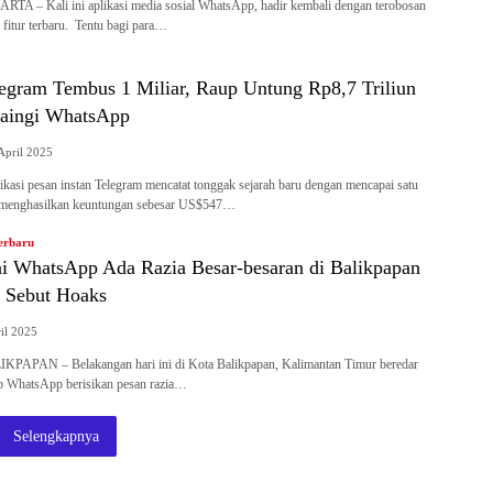
A – Kali ini aplikasi media sosial WhatsApp, hadir kembali dengan terobosan
 fitur terbaru. Tentu bagi para…
egram Tembus 1 Miliar, Raup Untung Rp8,7 Triliun
Saingi WhatsApp
April 2025
asi pesan instan Telegram mencatat tonggak sejarah baru dengan mencapai satu
n menghasilkan keuntungan sebesar US$547…
erbaru
ai WhatsApp Ada Razia Besar-besaran di Balikpapan
i Sebut Hoaks
il 2025
PAPAN – Belakangan hari ini di Kota Balikpapan, Kalimantan Timur beredar
up WhatsApp berisikan pesan razia…
Selengkapnya