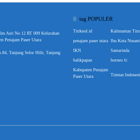
tag POPULER
Titiknol.id
Kalimantan Tim
alm Asri No 12 RT 009 Kelurahan
en Penajam Paser Utara
penajam paser utara
Ibu Kota Nusant
IKN
Samarinda
o.84, Tanjung Selor Hilir, Tanjung
balikpapan
borneo fc
Kabupaten Penajam
Timnas Indonesi
Paser Utara