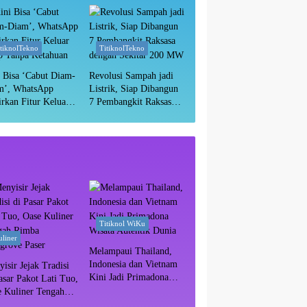
Masih Aman?
itiknolTekno
TitiknolTekno
 Bisa ‘Cabut Diam-
Revolusi Sampah jadi
m’, WhatsApp
Listrik, Siap Dibangun
rkan Fitur Keluar
7 Pembangkit Raksasa
p Tanpa Ketahuan
dengan Sekitar 200 MW
Titiknol WiKu
liner
Melampaui Thailand,
Indonesia dan Vietnam
isir Jejak Tradisi
Kini Jadi Primadona
asar Pakot Lati Tuo,
Wisata Autentik Dunia
e Kuliner Tengah
ba Mangrove Paser