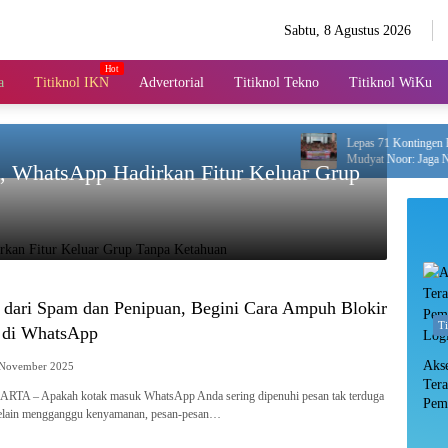
Sabtu, 8 Agustus 2026
a
Titiknol IKN
Advertorial
Titiknol Tekno
Titiknol WiKu
Lepas 71 Kontingen Pramuka
Mudyat Noor: Jaga Nama Bai
, WhatsApp Hadirkan Fitur Keluar Grup
i dari Spam dan Penipuan, Begini Cara Ampuh Blokir
T
 di WhatsApp
Aks
 November 2025
Ter
TA – Apakah kotak masuk WhatsApp Anda sering dipenuhi pesan tak terduga
Pem
Selain mengganggu kenyamanan, pesan-pesan…
Log