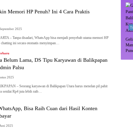
in Memori HP Penuh? Ini 4 Cara Praktis
T
September 2025
TA – Tanpa disadari, WhatsApp bisa menjadi penyebab utama memori HP
Geli
i chatting ini secara otomatis menyimpan…
Man
Pun
erbaru
Dipr
ra Belum Lama, DS Tipu Karyawan di Balikpapan
dmin Palsu
ustus 2025
PAPAN – Seorang karyawan di Balikpapan Utara harus menelan pil pahit
ya senilai Rp4 juta lebih raib…
 WhatsApp, Bisa Raih Cuan dari Hasil Konten
bayar
Juni 2025