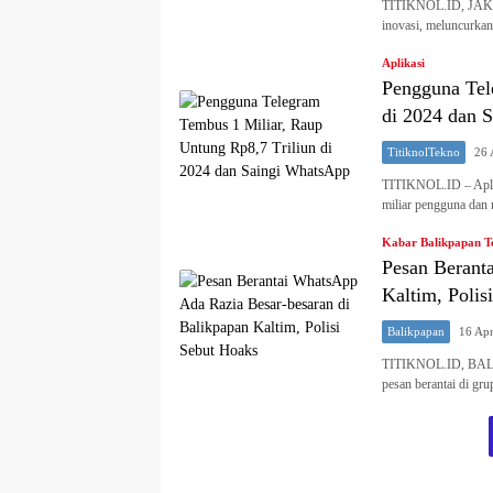
TITIKNOL.ID, JAKART
inovasi, meluncurkan
Aplikasi
Pengguna Tel
di 2024 dan 
TitiknolTekno
26 
TITIKNOL.ID – Aplik
miliar pengguna da
Kabar Balikpapan T
Pesan Berant
Kaltim, Polis
Balikpapan
16 Apr
TITIKNOL.ID, BALIK
pesan berantai di gr