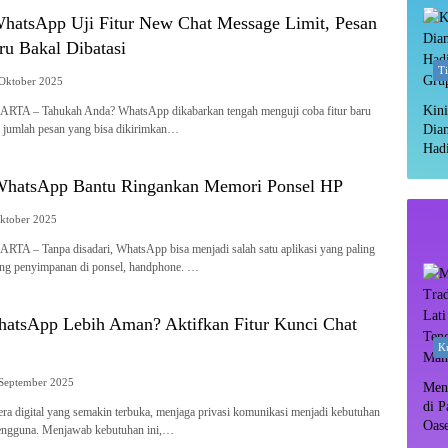
hatsApp Uji Fitur New Chat Message Limit, Pesan
ru Bakal Dibatasi
T
Oktober 2025
Kini
TA – Tahukah Anda? WhatsApp dikabarkan tengah menguji coba fitur baru
 jumlah pesan yang bisa dikirimkan…
Dia
Hadi
Gru
WhatsApp Bantu Ringankan Memori Ponsel HP
ktober 2025
A – Tanpa disadari, WhatsApp bisa menjadi salah satu aplikasi yang paling
ng penyimpanan di ponsel, handphone. …
hatsApp Lebih Aman? Aktifkan Fitur Kunci Chat
Ku
September 2025
Meny
di P
a digital yang semakin terbuka, menjaga privasi komunikasi menjadi kebutuhan
Oas
engguna. Menjawab kebutuhan ini,…
Rim