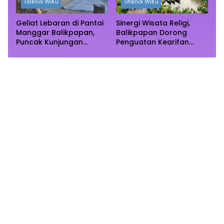
Titiknol WiKu
Titiknol WiKu
Geliat Lebaran di Pantai
Sinergi Wisata Religi,
Manggar Balikpapan,
Balikpapan Dorong
Puncak Kunjungan
Penguatan Kearifan
Diprediksi Akhir Pekan
Lokal di Bulan
Ramadhan