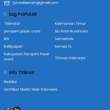
tpmediaetam@gmail.com
tag POPULER
Titiknol.id
Kalimantan Timur
penajam paser utara
Ibu Kota Nusantara
IKN
Samarinda
balikpapan
borneo fc
Kabupaten Penajam Paser
Timnas Indonesia
Utara
Info Titiknol
Redaksi
Sertifikat Media Siber Indonesia