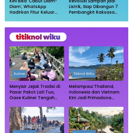
Kini Bisa ‘Cabut Diam-
Revolusi Sampah jadi
Diam’, WhatsApp
Listrik, Siap Dibangun 7
Hadirkan Fitur Keluar
Pembangkit Raksasa
Grup Tanpa Ketahuan
dengan Sekitar 200 MW
Kuliner
Titiknol WiKu
Menyisir Jejak Tradisi di
Melampaui Thailand,
Pasar Pakot Lati Tuo,
Indonesia dan Vietnam
Oase Kuliner Tengah
Kini Jadi Primadona
Rimba Mangrove Paser
Wisata Autentik Dunia