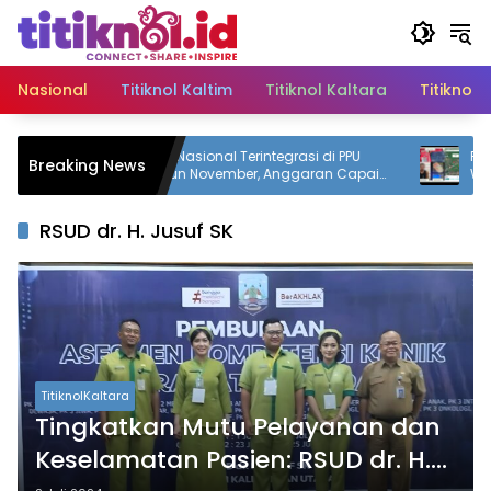
Langsung
ke
konten
Nasional
Titiknol Kaltim
Titiknol Kaltara
Titiknol 
Sekolah Nasional Terintegrasi di PPU
Polres PP
Breaking News
Dibangun November, Anggaran Capai
Waru, 16 
Rp250 Miliar
Tahun
RSUD dr. H. Jusuf SK
TitiknolKaltara
Tingkatkan Mutu Pelayanan dan
Keselamatan Pasien: RSUD dr. H.