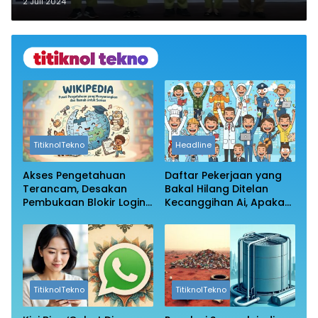
Jusuf SK Asesmen Kompetensi
2 Juli 2024
Klinik Perawat dan Bidan
TitiknolTekno
Headline
Akses Pengetahuan
Daftar Pekerjaan yang
Terancam, Desakan
Bakal Hilang Ditelan
Pembukaan Blokir Login
Kecanggihan Ai, Apakah
Wikipedia
Profesi Anda Masih
Aman?
TitiknolTekno
TitiknolTekno