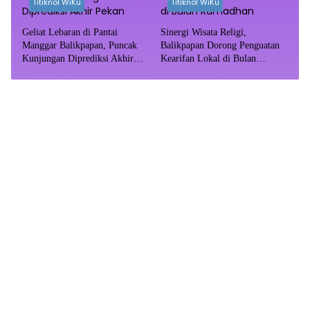
Titiknol WiKu
Titiknol WiKu
Geliat Lebaran di Pantai
Sinergi Wisata Religi,
Manggar Balikpapan, Puncak
Balikpapan Dorong Penguatan
Kunjungan Diprediksi Akhir
Kearifan Lokal di Bulan
Pekan
Ramadhan