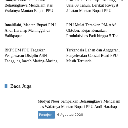
Belasungkawa Mendalam atas
Usia 69 Tahun, Berikut Riwayat
Wafatnya Mantan Bupati PPU
Jabatan Mantan Bupati PPU
Penajam
Penajam
Andi Harahap
Innalillahi, Mantan Bupati PPU
PPU Mulai Terapkan PM-AAS
Andi Harahap Meninggal di
Oktober, Kejar Kenaikan
Balikpapan
Produktivitas Padi hingga 5 Ton
Penajam
Penajam
per Hektare
BKPSDM PPU Tegaskan
Terkendala Lahan dan Anggaran,
Pengawasan Disiplin ASN
Penyelesaian Coastal Road PPU
Tanggung Jawab Masing-Masing
Masih Tertunda
OPD
Baca Juga
Mudyat Noor Sampaikan Belasungkawa Mendalam
atas Wafatnya Mantan Bupati PPU Andi Harahap
Penajam
6 Agustus 2026