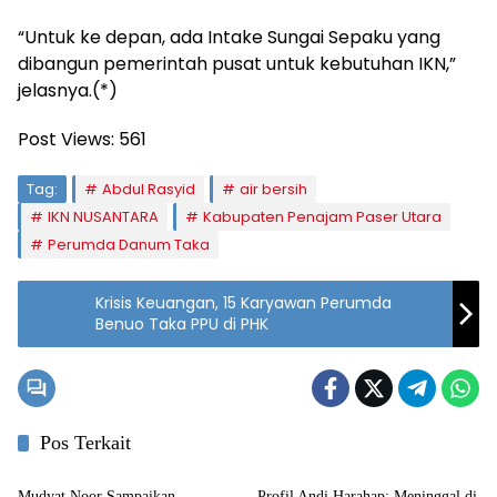
“Untuk ke depan, ada Intake Sungai Sepaku yang
dibangun pemerintah pusat untuk kebutuhan IKN,”
jelasnya.(*)
Post Views:
561
Tag:
Abdul Rasyid
air bersih
IKN NUSANTARA
Kabupaten Penajam Paser Utara
Perumda Danum Taka
Krisis Keuangan, 15 Karyawan Perumda
Benuo Taka PPU di PHK
Pos Terkait
Penajam
Penajam
Mudyat Noor Sampaikan
Profil Andi Harahap: Meninggal di