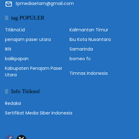
tpmediaetam@gmail.com
tag POPULER
Titiknol.id
Kalimantan Timur
penajam paser utara
Ibu Kota Nusantara
IKN
Samarinda
balikpapan
borneo fc
Kabupaten Penajam Paser
Timnas Indonesia
Utara
Info Titiknol
Redaksi
Sertifikat Media Siber Indonesia