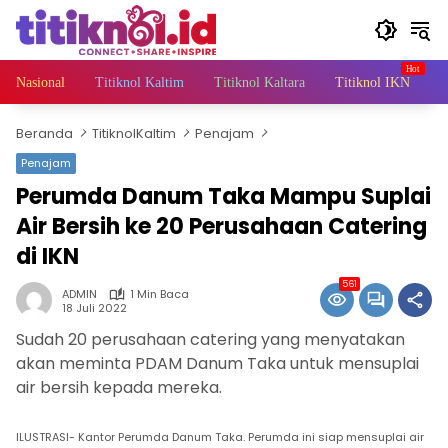
Langsung
ke
konten
Nasional
Titiknol Kaltim
Titiknol Kaltara
Titiknol IKN
A
Beranda
TitiknolKaltim
Penajam
Penajam
Perumda Danum Taka Mampu Suplai
Air Bersih ke 20 Perusahaan Catering
di IKN
561
ADMIN
1 Min Baca
18 Juli 2022
Sudah 20 perusahaan catering yang menyatakan
akan meminta PDAM Danum Taka untuk mensuplai
air bersih kepada mereka.
ILUSTRASI- Kantor Perumda Danum Taka. Perumda ini siap mensuplai air