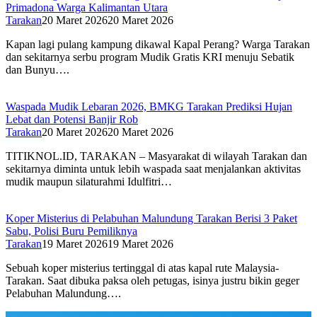
Primadona Warga Kalimantan Utara
Tarakan
20 Maret 2026
20 Maret 2026
Kapan lagi pulang kampung dikawal Kapal Perang? Warga Tarakan
dan sekitarnya serbu program Mudik Gratis KRI menuju Sebatik
dan Bunyu….
Waspada Mudik Lebaran 2026, BMKG Tarakan Prediksi Hujan
Lebat dan Potensi Banjir Rob
Tarakan
20 Maret 2026
20 Maret 2026
TITIKNOL.ID, TARAKAN – Masyarakat di wilayah Tarakan dan
sekitarnya diminta untuk lebih waspada saat menjalankan aktivitas
mudik maupun silaturahmi Idulfitri…
Koper Misterius di Pelabuhan Malundung Tarakan Berisi 3 Paket
Sabu, Polisi Buru Pemiliknya
Tarakan
19 Maret 2026
19 Maret 2026
Sebuah koper misterius tertinggal di atas kapal rute Malaysia-
Tarakan. Saat dibuka paksa oleh petugas, isinya justru bikin geger
Pelabuhan Malundung….