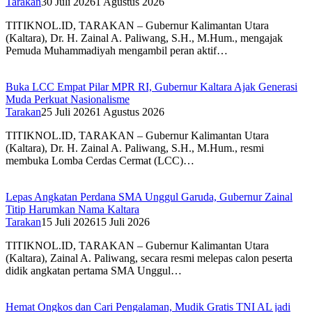
Tarakan
30 Juli 2026
1 Agustus 2026
TITIKNOL.ID, TARAKAN – Gubernur Kalimantan Utara
(Kaltara), Dr. H. Zainal A. Paliwang, S.H., M.Hum., mengajak
Pemuda Muhammadiyah mengambil peran aktif…
Buka LCC Empat Pilar MPR RI, Gubernur Kaltara Ajak Generasi
Muda Perkuat Nasionalisme‎
Tarakan
25 Juli 2026
1 Agustus 2026
TITIKNOL.ID, TARAKAN – Gubernur Kalimantan Utara
(Kaltara), Dr. H. Zainal A. Paliwang, S.H., M.Hum., resmi
membuka Lomba Cerdas Cermat (LCC)…
Lepas Angkatan Perdana SMA Unggul Garuda, Gubernur Zainal
Titip Harumkan Nama Kaltara‎
Tarakan
15 Juli 2026
15 Juli 2026
TITIKNOL.ID, TARAKAN – Gubernur Kalimantan Utara
(Kaltara), Zainal A. Paliwang, secara resmi melepas calon peserta
didik angkatan pertama SMA Unggul…
Hemat Ongkos dan Cari Pengalaman, Mudik Gratis TNI AL jadi