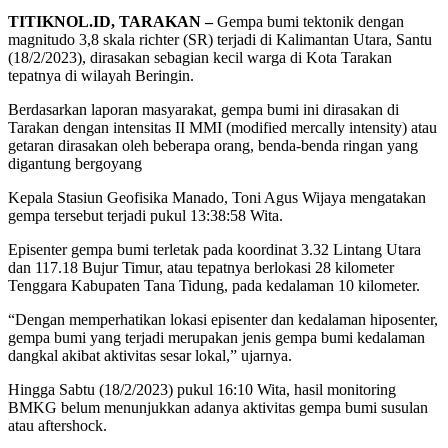
TITIKNOL.ID, TARAKAN –
Gempa bumi tektonik dengan
magnitudo 3,8 skala richter (SR) terjadi di Kalimantan Utara, Santu
(18/2/2023), dirasakan sebagian kecil warga di Kota Tarakan
tepatnya di wilayah Beringin.
Berdasarkan laporan masyarakat, gempa bumi ini dirasakan di
Tarakan dengan intensitas II MMI (modified mercally intensity) atau
getaran dirasakan oleh beberapa orang, benda-benda ringan yang
digantung bergoyang
Kepala Stasiun Geofisika Manado, Toni Agus Wijaya mengatakan
gempa tersebut terjadi pukul 13:38:58 Wita.
Episenter gempa bumi terletak pada koordinat 3.32 Lintang Utara
dan 117.18 Bujur Timur, atau tepatnya berlokasi 28 kilometer
Tenggara Kabupaten Tana Tidung, pada kedalaman 10 kilometer.
“Dengan memperhatikan lokasi episenter dan kedalaman hiposenter,
gempa bumi yang terjadi merupakan jenis gempa bumi kedalaman
dangkal akibat aktivitas sesar lokal,” ujarnya.
Hingga Sabtu (18/2/2023) pukul 16:10 Wita, hasil monitoring
BMKG belum menunjukkan adanya aktivitas gempa bumi susulan
atau aftershock.