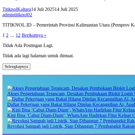
TitiknolKaltara
14 Juli 2025
14 Juli 2025
admintitiknol02
TITIKNOL.ID – Pemerintah Provinsi Kalimantan Utara (Pemprov K
Paginasi
1
2
…
12
Berikutnya »
pos
Tidak Ada Postingan Lagi.
Tidak ada lagi halaman untuk dimuat.
Selengkapnya
Akses Pengetahuan Terancam, Desakan Pembukaan Blokir Login 
Daftar Pekerjaan yang Bakal Hilang Ditelan Kecanggihan Ai, Ap
Kini Bisa ‘Cabut Diam-Diam’, WhatsApp Hadirkan Fitur Keluar 
Revolusi Sampah jadi Listrik, Siap Dibangun 7 Pembangkit Raks