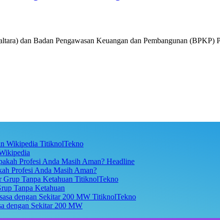
altara) dan Badan Pengawasan Keuangan dan Pembangunan (BPKP) Pr
TitiknolTekno
Wikipedia
Headline
akah Profesi Anda Masih Aman?
TitiknolTekno
Grup Tanpa Ketahuan
TitiknolTekno
asa dengan Sekitar 200 MW