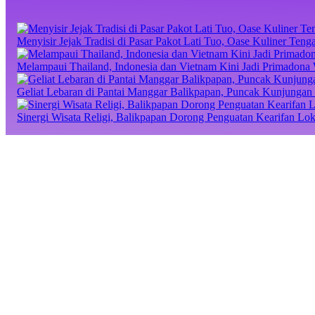
Menyisir Jejak Tradisi di Pasar Pakot Lati Tuo, Oase Kuliner Te
Melampaui Thailand, Indonesia dan Vietnam Kini Jadi Primadona 
Geliat Lebaran di Pantai Manggar Balikpapan, Puncak Kunjungan 
Sinergi Wisata Religi, Balikpapan Dorong Penguatan Kearifan Lo