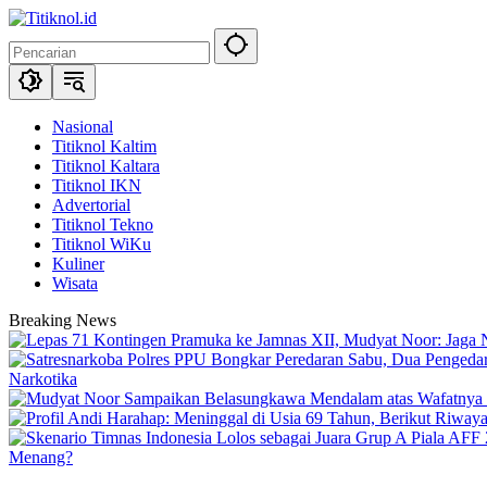
Langsung
ke
konten
Nasional
Titiknol Kaltim
Titiknol Kaltara
Titiknol IKN
Advertorial
Titiknol Tekno
Titiknol WiKu
Kuliner
Wisata
Breaking News
Narkotika
Menang?