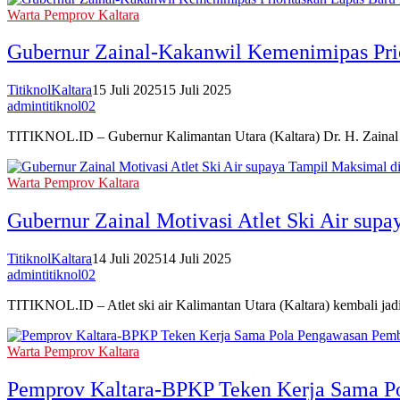
Warta Pemprov Kaltara
Gubernur Zainal-Kakanwil Kemenimipas Prio
TitiknolKaltara
15 Juli 2025
15 Juli 2025
admintitiknol02
TITIKNOL.ID – Gubernur Kalimantan Utara (Kaltara) Dr. H. Zaina
Warta Pemprov Kaltara
Gubernur Zainal Motivasi Atlet Ski Air su
TitiknolKaltara
14 Juli 2025
14 Juli 2025
admintitiknol02
TITIKNOL.ID – Atlet ski air Kalimantan Utara (Kaltara) kembali ja
Warta Pemprov Kaltara
Pemprov Kaltara-BPKP Teken Kerja Sama P