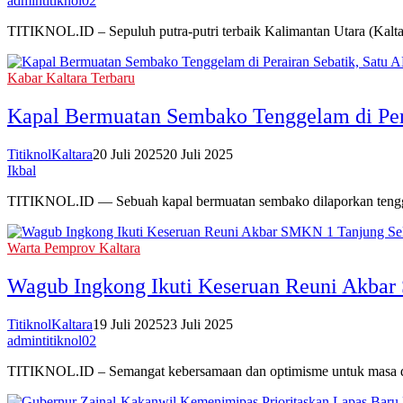
admintitiknol02
TITIKNOL.ID – Sepuluh putra-putri terbaik Kalimantan Utara (Kalt
Kabar Kaltara Terbaru
Kapal Bermuatan Sembako Tenggelam di Pera
TitiknolKaltara
20 Juli 2025
20 Juli 2025
Ikbal
TITIKNOL.ID — Sebuah kapal bermuatan sembako dilaporkan tenggela
Warta Pemprov Kaltara
Wagub Ingkong Ikuti Keseruan Reuni Akbar
TitiknolKaltara
19 Juli 2025
23 Juli 2025
admintitiknol02
TITIKNOL.ID – Semangat kebersamaan dan optimisme untuk masa de