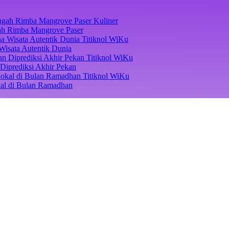
Kuliner
ngah Rimba Mangrove Paser
Titiknol WiKu
Wisata Autentik Dunia
Titiknol WiKu
Diprediksi Akhir Pekan
Titiknol WiKu
kal di Bulan Ramadhan