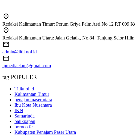
Redaksi Kalimantan Timur: Perum Griya Palm Asri No 12 RT 009 Ke
Redaksi Kalimantan Utara: Jalan Gelatik, No.84, Tanjung Selor Hili
admin@titiknol.id
tpmediaetam@gmail.com
tag POPULER
Titiknol.id
Kalimantan Timur
penajam paser utara
Ibu Kota Nusantara
IKN
Samarinda
balikpapan
borneo fc
Kabupaten Penajam Paser Utara