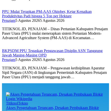
PPU Mulai Terapkan PM-AAS Oktober, Kejar Kenaikan
Produktivitas Padi hingga 5 Ton per Hektare
Penajam
5 Agustus 2026
5 Agustus 2026
TITIKNOL.ID, PENAJAM – Dinas Pertanian Kabupaten Penajam
Paser Utara (PPU) mulai menerapkan sistem Pertanian Modern-
Advanced Agriculture System (PM-AAS) di Kecamatan…
BKPSDM PPU Tegaskan Pengawasan Disiplin ASN Tanggung
Jawab Masing-Masing OPD
Penajam
5 Agustus 2026
5 Agustus 2026
TITIKNOL.ID, PENAJAM – Pengawasan kedisiplinan Aparatur
Sipil Negara (ASN) di lingkungan Pemerintah Kabupaten Penajam
Paser Utara (PPU) menjadi tanggung jawab…
TitiknolTekno
Akses Pengetahuan Terancam, Desakan Pembukaan Blokir