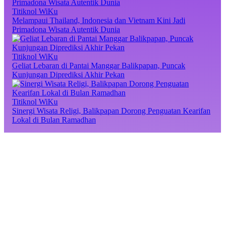
Titiknol WiKu
Melampaui Thailand, Indonesia dan Vietnam Kini Jadi
Primadona Wisata Autentik Dunia
Titiknol WiKu
Geliat Lebaran di Pantai Manggar Balikpapan, Puncak
Kunjungan Diprediksi Akhir Pekan
Titiknol WiKu
Sinergi Wisata Religi, Balikpapan Dorong Penguatan Kearifan
Lokal di Bulan Ramadhan