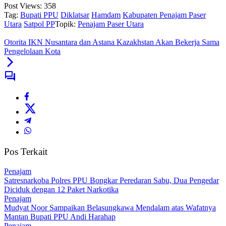
Post Views:
358
Tag:
Bupati PPU
Diklatsar
Hamdam
Kabupaten Penajam Paser
Utara
Satpol PP
Topik:
Penajam Paser Utara
Otorita IKN Nusantara dan Astana Kazakhstan Akan Bekerja Sama
Pengelolaan Kota
Pos Terkait
Penajam
Satresnarkoba Polres PPU Bongkar Peredaran Sabu, Dua Pengedar
Diciduk dengan 12 Paket Narkotika
Penajam
Mudyat Noor Sampaikan Belasungkawa Mendalam atas Wafatnya
Mantan Bupati PPU Andi Harahap
Penajam