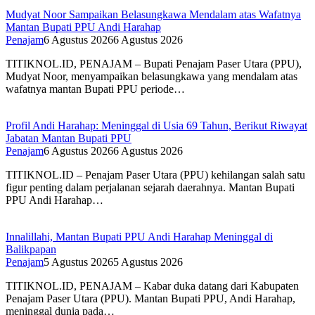
Mudyat Noor Sampaikan Belasungkawa Mendalam atas Wafatnya
Mantan Bupati PPU Andi Harahap
Penajam
6 Agustus 2026
6 Agustus 2026
TITIKNOL.ID, PENAJAM – Bupati Penajam Paser Utara (PPU),
Mudyat Noor, menyampaikan belasungkawa yang mendalam atas
wafatnya mantan Bupati PPU periode…
Profil Andi Harahap: Meninggal di Usia 69 Tahun, Berikut Riwayat
Jabatan Mantan Bupati PPU
Penajam
6 Agustus 2026
6 Agustus 2026
TITIKNOL.ID – Penajam Paser Utara (PPU) kehilangan salah satu
figur penting dalam perjalanan sejarah daerahnya. Mantan Bupati
PPU Andi Harahap…
Innalillahi, Mantan Bupati PPU Andi Harahap Meninggal di
Balikpapan
Penajam
5 Agustus 2026
5 Agustus 2026
TITIKNOL.ID, PENAJAM – Kabar duka datang dari Kabupaten
Penajam Paser Utara (PPU). Mantan Bupati PPU, Andi Harahap,
meninggal dunia pada…