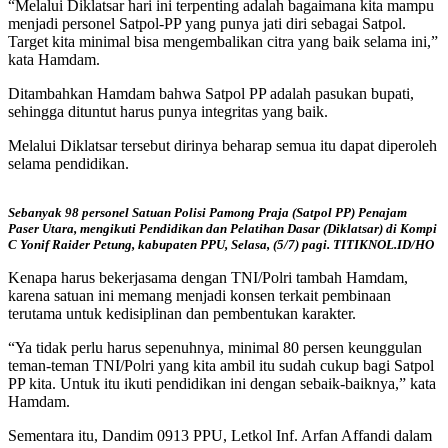
“Melalui Diklatsar hari ini terpenting adalah bagaimana kita mampu
menjadi personel Satpol-PP yang punya jati diri sebagai Satpol.
Target kita minimal bisa mengembalikan citra yang baik selama ini,”
kata Hamdam.
Ditambahkan Hamdam bahwa Satpol PP adalah pasukan bupati,
sehingga dituntut harus punya integritas yang baik.
Melalui Diklatsar tersebut dirinya beharap semua itu dapat diperoleh
selama pendidikan.
Sebanyak 98 personel Satuan Polisi Pamong Praja (Satpol PP) Penajam
Paser Utara, mengikuti Pendidikan dan Pelatihan Dasar (Diklatsar) di Kompi
C Yonif Raider Petung, kabupaten PPU, Selasa, (5/7) pagi. TITIKNOL.ID/HO
Kenapa harus bekerjasama dengan TNI/Polri tambah Hamdam,
karena satuan ini memang menjadi konsen terkait pembinaan
terutama untuk kedisiplinan dan pembentukan karakter.
“Ya tidak perlu harus sepenuhnya, minimal 80 persen keunggulan
teman-teman TNI/Polri yang kita ambil itu sudah cukup bagi Satpol
PP kita. Untuk itu ikuti pendidikan ini dengan sebaik-baiknya,” kata
Hamdam.
Sementara itu, Dandim 0913 PPU, Letkol Inf. Arfan Affandi dalam