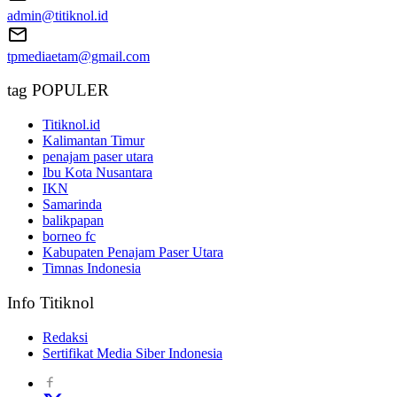
admin@titiknol.id
tpmediaetam@gmail.com
tag POPULER
Titiknol.id
Kalimantan Timur
penajam paser utara
Ibu Kota Nusantara
IKN
Samarinda
balikpapan
borneo fc
Kabupaten Penajam Paser Utara
Timnas Indonesia
Info Titiknol
Redaksi
Sertifikat Media Siber Indonesia