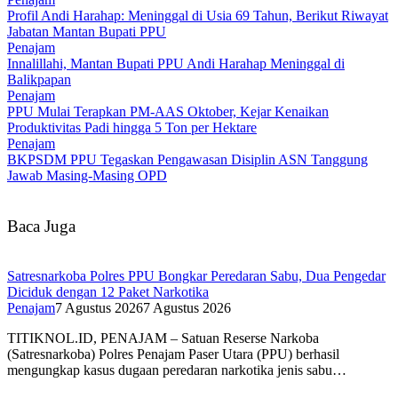
Profil Andi Harahap: Meninggal di Usia 69 Tahun, Berikut Riwayat
Jabatan Mantan Bupati PPU
Penajam
Innalillahi, Mantan Bupati PPU Andi Harahap Meninggal di
Balikpapan
Penajam
PPU Mulai Terapkan PM-AAS Oktober, Kejar Kenaikan
Produktivitas Padi hingga 5 Ton per Hektare
Penajam
BKPSDM PPU Tegaskan Pengawasan Disiplin ASN Tanggung
Jawab Masing-Masing OPD
Baca Juga
Satresnarkoba Polres PPU Bongkar Peredaran Sabu, Dua Pengedar
Diciduk dengan 12 Paket Narkotika
Penajam
7 Agustus 2026
7 Agustus 2026
TITIKNOL.ID, PENAJAM – Satuan Reserse Narkoba
(Satresnarkoba) Polres Penajam Paser Utara (PPU) berhasil
mengungkap kasus dugaan peredaran narkotika jenis sabu…