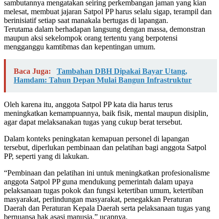
sambutannya mengatakan seiring perkembangan jaman yang kian
melesat, membuat jajaran Satpol PP harus selalu sigap, terampil dan
berinisiatif setiap saat manakala bertugas di lapangan.
Terutama dalam berhadapan langsung dengan massa, demonstran
maupun aksi sekelompok orang tertentu yang berpotensi
mengganggu kamtibmas dan kepentingan umum.
Baca Juga:
Tambahan DBH Dipakai Bayar Utang,
Hamdam: Tahun Depan Mulai Bangun Infrastruktur
Oleh karena itu, anggota Satpol PP kata dia harus terus
meningkatkan kemampuannya, baik fisik, mental maupun disiplin,
agar dapat melaksanakan tugas yang cukup berat tersebut.
Dalam konteks peningkatan kemapuan personel di lapangan
tersebut, diperlukan pembinaan dan pelatihan bagi anggota Satpol
PP, seperti yang di lakukan.
“Pembinaan dan pelatihan ini untuk meningkatkan profesionalisme
anggota Satpol PP guna mendukung pemerintah dalam upaya
pelaksanaan tugas pokok dan fungsi ketertiban umum, ketertiban
masyarakat, perlindungan masyarakat, penegakkan Peraturan
Daerah dan Peraturan Kepala Daerah serta pelaksanaan tugas yang
bernuansa hak asasi manusia,” ucapnya.