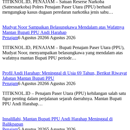
TITIKNOL.ID, PENAJAM – Satuan Reserse Narkoba
(Satresnarkoba) Polres Penajam Paser Utara (PPU) berhasil
mengungkap kasus dugaan peredaran narkotika jenis sabu…
Mudyat Noor Sampaikan Belasungkawa Mendalam atas Wafatnya
Mantan Bupati PPU Andi Harahap
Penajam
6 Agustus 2026
6 Agustus 2026
TITIKNOL.ID, PENAJAM – Bupati Penajam Paser Utara (PPU),
Mudyat Noor, menyampaikan belasungkawa yang mendalam atas
wafatnya mantan Bupati PPU periode…
Profil Andi Harahap: Meninggal di Usia 69 Tahun, Berikut Riwayat
Jabatan Mantan Bupati PPU
Penajam
6 Agustus 2026
6 Agustus 2026
TITIKNOL.ID – Penajam Paser Utara (PPU) kehilangan salah satu
figur penting dalam perjalanan sejarah daerahnya. Mantan Bupati
PPU Andi Harahap…
Innalillahi, Mantan Bupati PPU Andi Harahap Meninggal di
Balikpapan
Penajam
5 Agustus 2026
5 Agustus 2026