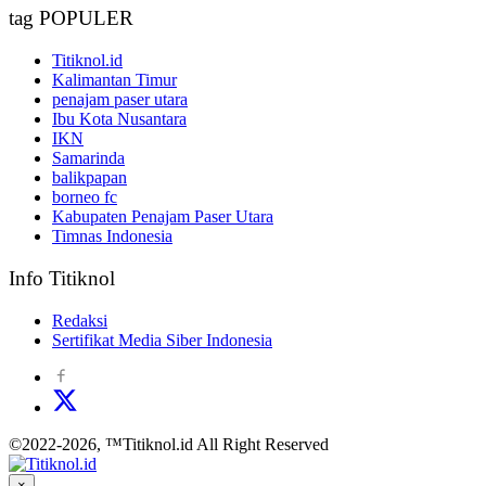
tag POPULER
Titiknol.id
Kalimantan Timur
penajam paser utara
Ibu Kota Nusantara
IKN
Samarinda
balikpapan
borneo fc
Kabupaten Penajam Paser Utara
Timnas Indonesia
Info Titiknol
Redaksi
Sertifikat Media Siber Indonesia
©2022-2026, ™Titiknol.id All Right Reserved
×