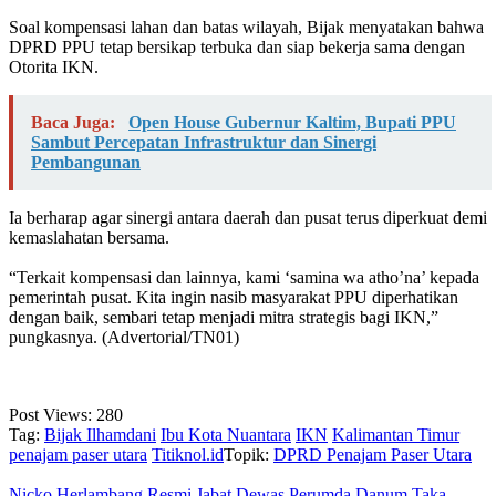
‎Soal kompensasi lahan dan batas wilayah, Bijak menyatakan bahwa
DPRD PPU tetap bersikap terbuka dan siap bekerja sama dengan
Otorita IKN.
Baca Juga:
Open House Gubernur Kaltim, Bupati PPU
Sambut Percepatan Infrastruktur dan Sinergi
Pembangunan
Ia berharap agar sinergi antara daerah dan pusat terus diperkuat demi
kemaslahatan bersama.
‎“Terkait kompensasi dan lainnya, kami ‘samina wa atho’na’ kepada
pemerintah pusat. Kita ingin nasib masyarakat PPU diperhatikan
dengan baik, sembari tetap menjadi mitra strategis bagi IKN,”
pungkasnya. (Advertorial/TN01)
Post Views:
280
Tag:
Bijak Ilhamdani
Ibu Kota Nuantara
IKN
Kalimantan Timur
penajam paser utara
Titiknol.id
Topik:
DPRD Penajam Paser Utara
Nicko Herlambang Resmi Jabat Dewas Perumda Danum Taka,