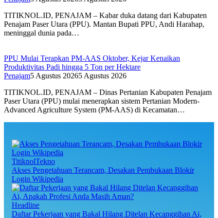
TITIKNOL.ID, PENAJAM – Kabar duka datang dari Kabupaten
Penajam Paser Utara (PPU). Mantan Bupati PPU, Andi Harahap,
meninggal dunia pada…
PPU Mulai Terapkan PM-AAS Oktober, Kejar Kenaikan
Produktivitas Padi hingga 5 Ton per Hektare
Penajam
5 Agustus 2026
5 Agustus 2026
TITIKNOL.ID, PENAJAM – Dinas Pertanian Kabupaten Penajam
Paser Utara (PPU) mulai menerapkan sistem Pertanian Modern-
Advanced Agriculture System (PM-AAS) di Kecamatan…
TitiknolTekno
Akses Pengetahuan Terancam, Desakan Pembukaan Blokir
Login Wikipedia
Headline
Daftar Pekerjaan yang Bakal Hilang Ditelan Kecanggihan Ai,