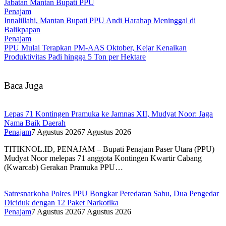
Jabatan Mantan Bupati PPU
Penajam
Innalillahi, Mantan Bupati PPU Andi Harahap Meninggal di
Balikpapan
Penajam
PPU Mulai Terapkan PM-AAS Oktober, Kejar Kenaikan
Produktivitas Padi hingga 5 Ton per Hektare
Baca Juga
Lepas 71 Kontingen Pramuka ke Jamnas XII, Mudyat Noor: Jaga
Nama Baik Daerah
Penajam
7 Agustus 2026
7 Agustus 2026
TITIKNOL.ID, PENAJAM – Bupati Penajam Paser Utara (PPU)
Mudyat Noor melepas 71 anggota Kontingen Kwartir Cabang
(Kwarcab) Gerakan Pramuka PPU…
Satresnarkoba Polres PPU Bongkar Peredaran Sabu, Dua Pengedar
Diciduk dengan 12 Paket Narkotika
Penajam
7 Agustus 2026
7 Agustus 2026