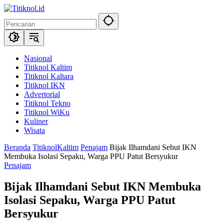
Langsung
ke
konten
Nasional
Titiknol Kaltim
Titiknol Kaltara
Titiknol IKN
Advertorial
Titiknol Tekno
Titiknol WiKu
Kuliner
Wisata
Beranda
TitiknolKaltim
Penajam
Bijak Ilhamdani Sebut IKN
Membuka Isolasi Sepaku, Warga PPU Patut Bersyukur‎
Penajam
Bijak Ilhamdani Sebut IKN Membuka
Isolasi Sepaku, Warga PPU Patut
Bersyukur‎