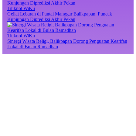
Titiknol WiKu
Geliat Lebaran di Pantai Manggar Balikpapan, Puncak
Kunjungan Diprediksi Akhir Pekan
Titiknol WiKu
Sinergi Wisata Religi, Balikpapan Dorong Penguatan Kearifan
Lokal di Bulan Ramadhan