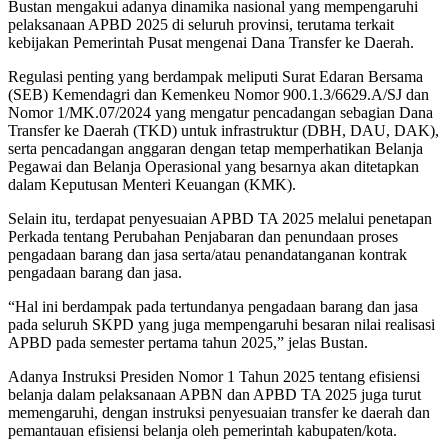
Bustan mengakui adanya dinamika nasional yang mempengaruhi
pelaksanaan APBD 2025 di seluruh provinsi, terutama terkait
kebijakan Pemerintah Pusat mengenai Dana Transfer ke Daerah.
Regulasi penting yang berdampak meliputi Surat Edaran Bersama
(SEB) Kemendagri dan Kemenkeu Nomor 900.1.3/6629.A/SJ dan
Nomor 1/MK.07/2024 yang mengatur pencadangan sebagian Dana
Transfer ke Daerah (TKD) untuk infrastruktur (DBH, DAU, DAK),
serta pencadangan anggaran dengan tetap memperhatikan Belanja
Pegawai dan Belanja Operasional yang besarnya akan ditetapkan
dalam Keputusan Menteri Keuangan (KMK).
Selain itu, terdapat penyesuaian APBD TA 2025 melalui penetapan
Perkada tentang Perubahan Penjabaran dan penundaan proses
pengadaan barang dan jasa serta/atau penandatanganan kontrak
pengadaan barang dan jasa.
“Hal ini berdampak pada tertundanya pengadaan barang dan jasa
pada seluruh SKPD yang juga mempengaruhi besaran nilai realisasi
APBD pada semester pertama tahun 2025,” jelas Bustan.
Adanya Instruksi Presiden Nomor 1 Tahun 2025 tentang efisiensi
belanja dalam pelaksanaan APBN dan APBD TA 2025 juga turut
memengaruhi, dengan instruksi penyesuaian transfer ke daerah dan
pemantauan efisiensi belanja oleh pemerintah kabupaten/kota.