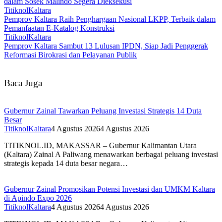
dalam Sosek Malindo Segera Dieksekusi
TitiknolKaltara
Pemprov Kaltara Raih Penghargaan Nasional LKPP, Terbaik dalam
Pemanfaatan E-Katalog Konstruksi
TitiknolKaltara
Pemprov Kaltara Sambut 13 Lulusan IPDN, Siap Jadi Penggerak
Reformasi Birokrasi dan Pelayanan Publik
Baca Juga
Gubernur Zainal Tawarkan Peluang Investasi Strategis 14 Duta
Besar
TitiknolKaltara
4 Agustus 2026
4 Agustus 2026
TITIKNOL.ID, MAKASSAR – Gubernur Kalimantan Utara
(Kaltara) Zainal A Paliwang menawarkan berbagai peluang investasi
strategis kepada 14 duta besar negara…
Gubernur Zainal Promosikan Potensi Investasi dan UMKM Kaltara
di Apindo Expo 2026
TitiknolKaltara
4 Agustus 2026
4 Agustus 2026