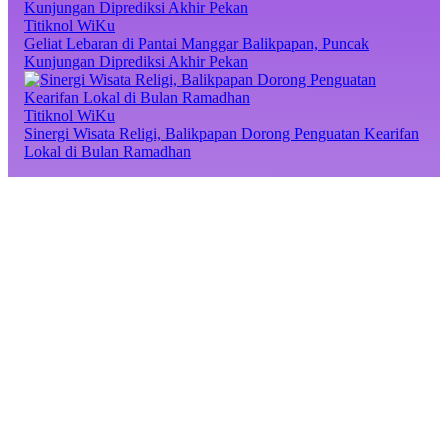
Titiknol WiKu
Geliat Lebaran di Pantai Manggar Balikpapan, Puncak
Kunjungan Diprediksi Akhir Pekan
Titiknol WiKu
Sinergi Wisata Religi, Balikpapan Dorong Penguatan Kearifan
Lokal di Bulan Ramadhan