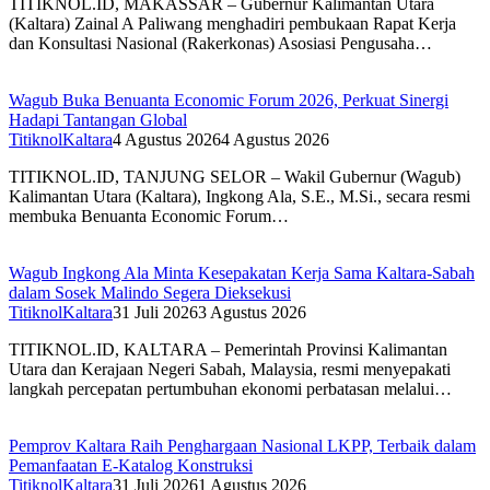
TITIKNOL.ID, MAKASSAR – Gubernur Kalimantan Utara
(Kaltara) Zainal A Paliwang menghadiri pembukaan Rapat Kerja
dan Konsultasi Nasional (Rakerkonas) Asosiasi Pengusaha…
Wagub Buka Benuanta Economic Forum 2026, Perkuat Sinergi
Hadapi Tantangan Global
TitiknolKaltara
4 Agustus 2026
4 Agustus 2026
TITIKNOL.ID, TANJUNG SELOR – Wakil Gubernur (Wagub)
Kalimantan Utara (Kaltara), Ingkong Ala, S.E., M.Si., secara resmi
membuka Benuanta Economic Forum…
Wagub Ingkong Ala Minta Kesepakatan Kerja Sama Kaltara-Sabah
dalam Sosek Malindo Segera Dieksekusi
TitiknolKaltara
31 Juli 2026
3 Agustus 2026
TITIKNOL.ID, KALTARA – Pemerintah Provinsi Kalimantan
Utara dan Kerajaan Negeri Sabah, Malaysia, resmi menyepakati
langkah percepatan pertumbuhan ekonomi perbatasan melalui…
Pemprov Kaltara Raih Penghargaan Nasional LKPP, Terbaik dalam
Pemanfaatan E-Katalog Konstruksi
TitiknolKaltara
31 Juli 2026
1 Agustus 2026