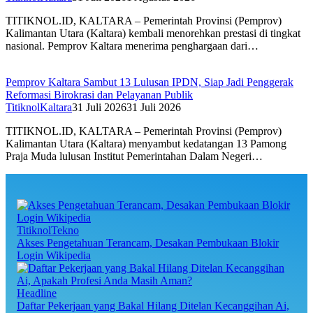
TITIKNOL.ID, KALTARA – Pemerintah Provinsi (Pemprov)
Kalimantan Utara (Kaltara) kembali menorehkan prestasi di tingkat
nasional. Pemprov Kaltara menerima penghargaan dari…
Pemprov Kaltara Sambut 13 Lulusan IPDN, Siap Jadi Penggerak
Reformasi Birokrasi dan Pelayanan Publik
TitiknolKaltara
31 Juli 2026
31 Juli 2026
TITIKNOL.ID, KALTARA – Pemerintah Provinsi (Pemprov)
Kalimantan Utara (Kaltara) menyambut kedatangan 13 Pamong
Praja Muda lulusan Institut Pemerintahan Dalam Negeri…
TitiknolTekno
Akses Pengetahuan Terancam, Desakan Pembukaan Blokir
Login Wikipedia
Headline
Daftar Pekerjaan yang Bakal Hilang Ditelan Kecanggihan Ai,