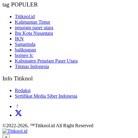
tag POPULER
Titiknol.id
Kalimantan Timur
penajam paser utara
Ibu Kota Nusantara
IKN
Samarinda
balikpapan
borneo fc
Kabupaten Penajam Paser Utara
Timnas Indonesia
Info Titiknol
Redaksi
Sertifikat Media Siber Indonesia
©2022-2026, ™Titiknol.id All Right Reserved
×