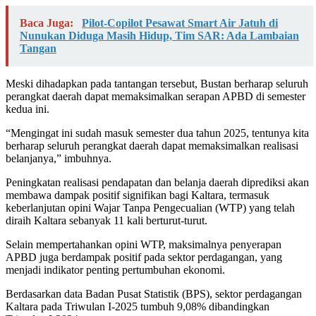
Baca Juga:
Pilot-Copilot Pesawat Smart Air Jatuh di
Nunukan Diduga Masih Hidup, Tim SAR: Ada Lambaian
Tangan
Meski dihadapkan pada tantangan tersebut, Bustan berharap seluruh
perangkat daerah dapat memaksimalkan serapan APBD di semester
kedua ini.
“Mengingat ini sudah masuk semester dua tahun 2025, tentunya kita
berharap seluruh perangkat daerah dapat memaksimalkan realisasi
belanjanya,” imbuhnya.
Peningkatan realisasi pendapatan dan belanja daerah diprediksi akan
membawa dampak positif signifikan bagi Kaltara, termasuk
keberlanjutan opini Wajar Tanpa Pengecualian (WTP) yang telah
diraih Kaltara sebanyak 11 kali berturut-turut.
Selain mempertahankan opini WTP, maksimalnya penyerapan
APBD juga berdampak positif pada sektor perdagangan, yang
menjadi indikator penting pertumbuhan ekonomi.
Berdasarkan data Badan Pusat Statistik (BPS), sektor perdagangan
Kaltara pada Triwulan I-2025 tumbuh 9,08% dibandingkan