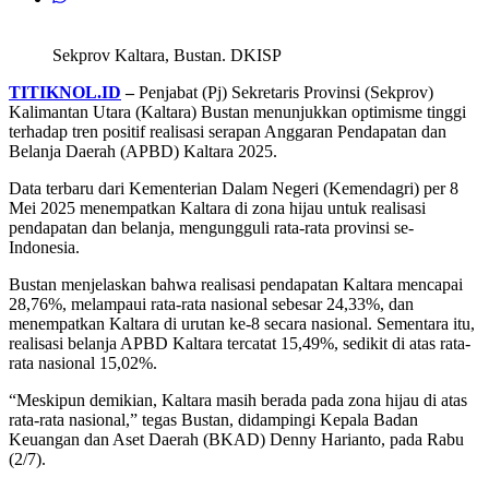
Sekprov Kaltara, Bustan. DKISP
TITIKNOL.ID
–
Penjabat (Pj) Sekretaris Provinsi (Sekprov)
Kalimantan Utara (Kaltara) Bustan menunjukkan optimisme tinggi
terhadap tren positif realisasi serapan Anggaran Pendapatan dan
Belanja Daerah (APBD) Kaltara 2025.
Data terbaru dari Kementerian Dalam Negeri (Kemendagri) per 8
Mei 2025 menempatkan Kaltara di zona hijau untuk realisasi
pendapatan dan belanja, mengungguli rata-rata provinsi se-
Indonesia.
Bustan menjelaskan bahwa realisasi pendapatan Kaltara mencapai
28,76%, melampaui rata-rata nasional sebesar 24,33%, dan
menempatkan Kaltara di urutan ke-8 secara nasional. Sementara itu,
realisasi belanja APBD Kaltara tercatat 15,49%, sedikit di atas rata-
rata nasional 15,02%.
“Meskipun demikian, Kaltara masih berada pada zona hijau di atas
rata-rata nasional,” tegas Bustan, didampingi Kepala Badan
Keuangan dan Aset Daerah (BKAD) Denny Harianto, pada Rabu
(2/7).