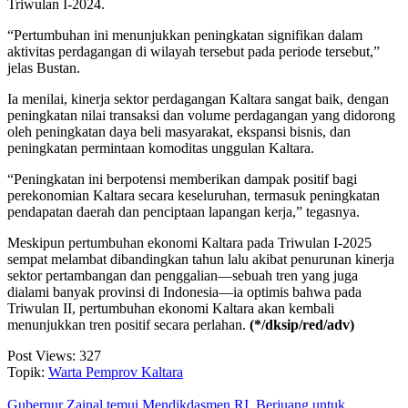
Triwulan I-2024.
“Pertumbuhan ini menunjukkan peningkatan signifikan dalam
aktivitas perdagangan di wilayah tersebut pada periode tersebut,”
jelas Bustan.
Ia menilai, kinerja sektor perdagangan Kaltara sangat baik, dengan
peningkatan nilai transaksi dan volume perdagangan yang didorong
oleh peningkatan daya beli masyarakat, ekspansi bisnis, dan
peningkatan permintaan komoditas unggulan Kaltara.
“Peningkatan ini berpotensi memberikan dampak positif bagi
perekonomian Kaltara secara keseluruhan, termasuk peningkatan
pendapatan daerah dan penciptaan lapangan kerja,” tegasnya.
Meskipun pertumbuhan ekonomi Kaltara pada Triwulan I-2025
sempat melambat dibandingkan tahun lalu akibat penurunan kinerja
sektor pertambangan dan penggalian—sebuah tren yang juga
dialami banyak provinsi di Indonesia—ia optimis bahwa pada
Triwulan II, pertumbuhan ekonomi Kaltara akan kembali
menunjukkan tren positif secara perlahan.
(*/dksip/red/adv)
Post Views:
327
Topik:
Warta Pemprov Kaltara
Gubernur Zainal temui Mendikdasmen RI, Berjuang untuk