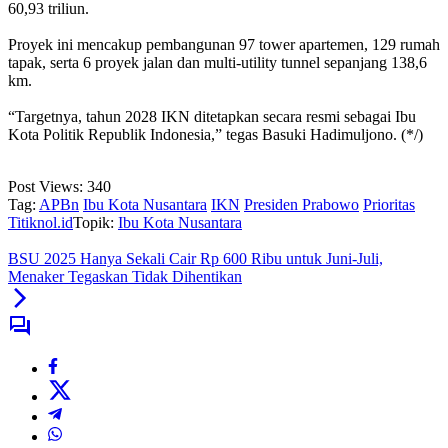
60,93 triliun.
‎Proyek ini mencakup pembangunan 97 tower apartemen, 129 rumah
tapak, serta 6 proyek jalan dan multi-utility tunnel sepanjang 138,6
km.
‎“Targetnya, tahun 2028 IKN ditetapkan secara resmi sebagai Ibu
Kota Politik Republik Indonesia,” tegas Basuki Hadimuljono. (*/)
Post Views:
340
Tag:
APBn
Ibu Kota Nusantara
IKN
Presiden Prabowo
Prioritas
Titiknol.id
Topik:
Ibu Kota Nusantara
‎BSU 2025 Hanya Sekali Cair Rp 600 Ribu untuk Juni-Juli,
Menaker Tegaskan Tidak Dihentikan