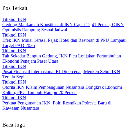
Pos Terkait
Titiknol IKN
Gedung Mahkamah Konstitusi di IKN Capai 12,41 Persen, OIKN
Optimistis Rampung Sesuai Jadwal
Titiknol IKN
Efek IKN Mulai Terasa, Pajak Hotel dan Restoran di PPU Lampaui
Target PAD 2026‎
Titiknol IKN
Tak Sekadar Bangun Gedung, IKN Picu Lonjakan Pertumbuhan
Ekonomi Penajam Paser Utara
Titiknol IKN
Pusat Finansial Internasional RI Dipercepat, Menkeu Sebut IKN
Terlalu Sepi
Titiknol IKN
Otorita IKN Klaim Pembangunan Nusantara Dongkrak Ekonomi
Kaltim, PPU Tumbuh Hampir 20 Persen
Titiknol IKN
Perkuat Pengamanan IKN, Polri Resmikan Polresta Baru di
Kawasan Nusantara
Baca Juga