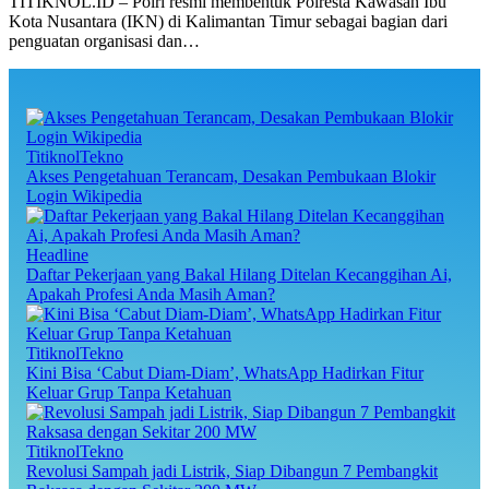
TITIKNOL.ID – Polri resmi membentuk Polresta Kawasan Ibu
Kota Nusantara (IKN) di Kalimantan Timur sebagai bagian dari
penguatan organisasi dan…
TitiknolTekno
Akses Pengetahuan Terancam, Desakan Pembukaan Blokir
Login Wikipedia
Headline
Daftar Pekerjaan yang Bakal Hilang Ditelan Kecanggihan Ai,
Apakah Profesi Anda Masih Aman?
TitiknolTekno
Kini Bisa ‘Cabut Diam-Diam’, WhatsApp Hadirkan Fitur
Keluar Grup Tanpa Ketahuan
TitiknolTekno
Revolusi Sampah jadi Listrik, Siap Dibangun 7 Pembangkit