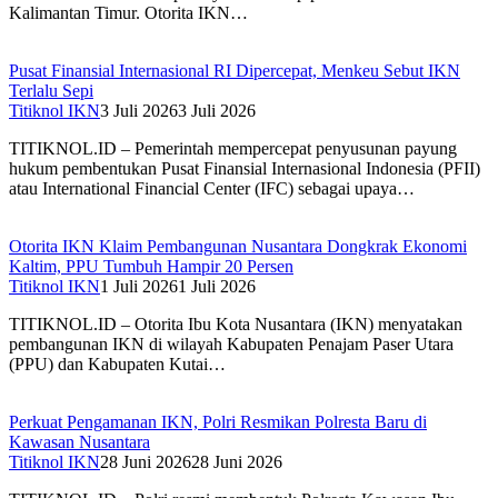
Kalimantan Timur. Otorita IKN…
Pusat Finansial Internasional RI Dipercepat, Menkeu Sebut IKN
Terlalu Sepi
Titiknol IKN
3 Juli 2026
3 Juli 2026
TITIKNOL.ID – Pemerintah mempercepat penyusunan payung
hukum pembentukan Pusat Finansial Internasional Indonesia (PFII)
atau International Financial Center (IFC) sebagai upaya…
Otorita IKN Klaim Pembangunan Nusantara Dongkrak Ekonomi
Kaltim, PPU Tumbuh Hampir 20 Persen
Titiknol IKN
1 Juli 2026
1 Juli 2026
TITIKNOL.ID – Otorita Ibu Kota Nusantara (IKN) menyatakan
pembangunan IKN di wilayah Kabupaten Penajam Paser Utara
(PPU) dan Kabupaten Kutai…
Perkuat Pengamanan IKN, Polri Resmikan Polresta Baru di
Kawasan Nusantara
Titiknol IKN
28 Juni 2026
28 Juni 2026