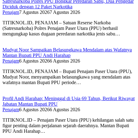
Satresnarkoba Polres PPU Bongkar Peredaran Sabu, Dua Pengedar
Diciduk dengan 12 Paket Narkotika
Penajam
7 Agustus 2026
7 Agustus 2026
TITIKNOL.ID, PENAJAM – Satuan Reserse Narkoba
(Satresnarkoba) Polres Penajam Paser Utara (PPU) berhasil
mengungkap kasus dugaan peredaran narkotika jenis sabu…
Mudyat Noor Sampaikan Belasungkawa Mendalam atas Wafatnya
Mantan Bupati PPU Andi Harahap
Penajam
6 Agustus 2026
6 Agustus 2026
TITIKNOL.ID, PENAJAM – Bupati Penajam Paser Utara (PPU),
Mudyat Noor, menyampaikan belasungkawa yang mendalam atas
wafatnya mantan Bupati PPU periode…
Profil Andi Harahap: Meninggal di Usia 69 Tahun, Berikut Riwayat
Jabatan Mantan Bupati PPU
Penajam
6 Agustus 2026
6 Agustus 2026
TITIKNOL.ID – Penajam Paser Utara (PPU) kehilangan salah satu
figur penting dalam perjalanan sejarah daerahnya. Mantan Bupati
PPU Andi Harahap…