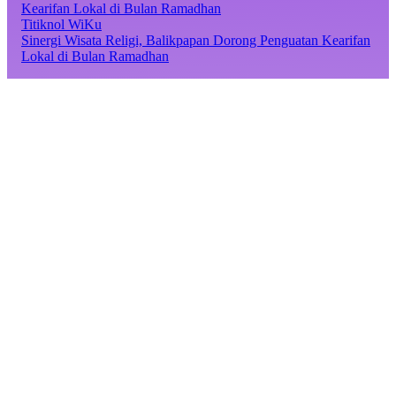
Titiknol WiKu
Sinergi Wisata Religi, Balikpapan Dorong Penguatan Kearifan
Lokal di Bulan Ramadhan