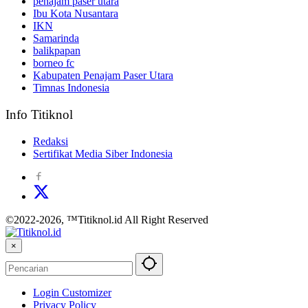
penajam paser utara
Ibu Kota Nusantara
IKN
Samarinda
balikpapan
borneo fc
Kabupaten Penajam Paser Utara
Timnas Indonesia
Info Titiknol
Redaksi
Sertifikat Media Siber Indonesia
©2022-2026, ™Titiknol.id All Right Reserved
×
Login Customizer
Privacy Policy