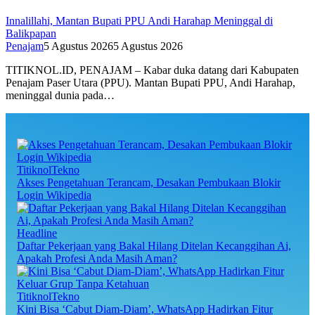
Innalillahi, Mantan Bupati PPU Andi Harahap Meninggal di
Balikpapan
Penajam
5 Agustus 2026
5 Agustus 2026
TITIKNOL.ID, PENAJAM – Kabar duka datang dari Kabupaten
Penajam Paser Utara (PPU). Mantan Bupati PPU, Andi Harahap,
meninggal dunia pada…
TitiknolTekno
Akses Pengetahuan Terancam, Desakan Pembukaan Blokir
Login Wikipedia
Headline
Daftar Pekerjaan yang Bakal Hilang Ditelan Kecanggihan Ai,
Apakah Profesi Anda Masih Aman?
TitiknolTekno
Kini Bisa ‘Cabut Diam-Diam’, WhatsApp Hadirkan Fitur