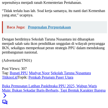
sepenuhnya menjadi ranah Kementerian Pertahanan.
“Tidak terlalu luas lah. Soal kerja samanya, itu nanti dari Kemenhan
yang atur,” ucapnya.
Baca Juga:
Pengenalan Perpustakaan
Dengan berdirinya Sekolah Taruna Nusantara ini diharapkan
menjadi salah satu ikon pendidikan unggulan di wilayah penyangga
IKN, sekaligus memperkuat peran strategis PPU dalam mendukung
pembangunan nasional.
(Advertorial/TN01)
Post Views:
307
Tag:
Bupati PPU
Mudyat Noor
Sekolah Taruna Nusantara
Titiknol.id
Topik:
Pemkab Penajam Paser Utara
Buka Pemusatan Latihan Paskibraka PPU 2025, Wabup Waris
Muin: Bukan Sekadar Baris-Berbaris, Tapi Bentuk Karakter Bangsa