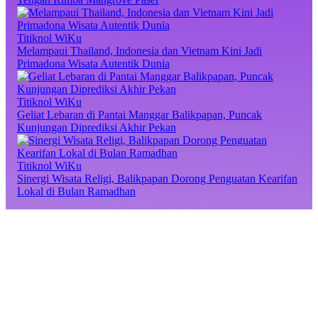
Titiknol WiKu
Melampaui Thailand, Indonesia dan Vietnam Kini Jadi
Primadona Wisata Autentik Dunia
Titiknol WiKu
Geliat Lebaran di Pantai Manggar Balikpapan, Puncak
Kunjungan Diprediksi Akhir Pekan
Titiknol WiKu
Sinergi Wisata Religi, Balikpapan Dorong Penguatan Kearifan
Lokal di Bulan Ramadhan