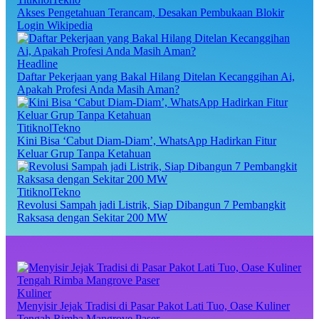
Akses Pengetahuan Terancam, Desakan Pembukaan Blokir
Login Wikipedia
Headline
Daftar Pekerjaan yang Bakal Hilang Ditelan Kecanggihan Ai,
Apakah Profesi Anda Masih Aman?
TitiknolTekno
Kini Bisa ‘Cabut Diam-Diam’, WhatsApp Hadirkan Fitur
Keluar Grup Tanpa Ketahuan
TitiknolTekno
Revolusi Sampah jadi Listrik, Siap Dibangun 7 Pembangkit
Raksasa dengan Sekitar 200 MW
Kuliner
Menyisir Jejak Tradisi di Pasar Pakot Lati Tuo, Oase Kuliner
Tengah Rimba Mangrove Paser