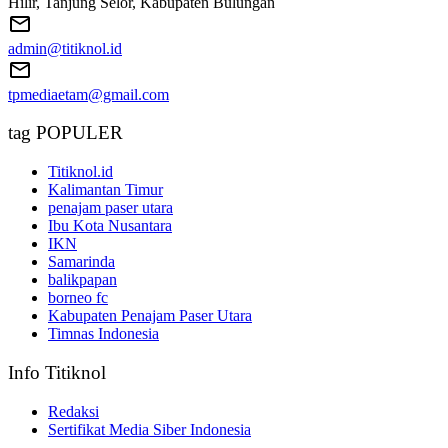
Hilir, Tanjung Selor, Kabupaten Bulungan
admin@titiknol.id
tpmediaetam@gmail.com
tag POPULER
Titiknol.id
Kalimantan Timur
penajam paser utara
Ibu Kota Nusantara
IKN
Samarinda
balikpapan
borneo fc
Kabupaten Penajam Paser Utara
Timnas Indonesia
Info Titiknol
Redaksi
Sertifikat Media Siber Indonesia