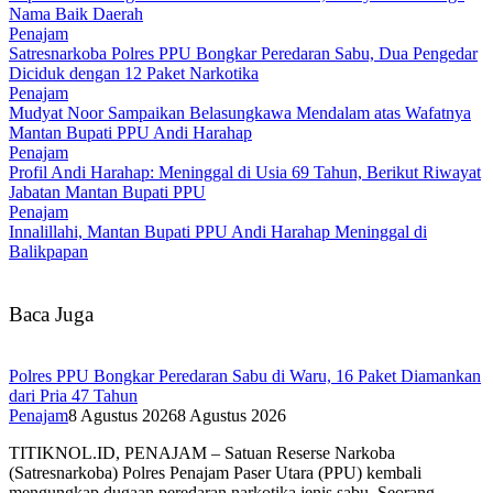
Nama Baik Daerah
Penajam
Satresnarkoba Polres PPU Bongkar Peredaran Sabu, Dua Pengedar
Diciduk dengan 12 Paket Narkotika
Penajam
Mudyat Noor Sampaikan Belasungkawa Mendalam atas Wafatnya
Mantan Bupati PPU Andi Harahap
Penajam
Profil Andi Harahap: Meninggal di Usia 69 Tahun, Berikut Riwayat
Jabatan Mantan Bupati PPU
Penajam
Innalillahi, Mantan Bupati PPU Andi Harahap Meninggal di
Balikpapan
Baca Juga
Polres PPU Bongkar Peredaran Sabu di Waru, 16 Paket Diamankan
dari Pria 47 Tahun
Penajam
8 Agustus 2026
8 Agustus 2026
TITIKNOL.ID, PENAJAM – Satuan Reserse Narkoba
(Satresnarkoba) Polres Penajam Paser Utara (PPU) kembali
mengungkap dugaan peredaran narkotika jenis sabu. Seorang…