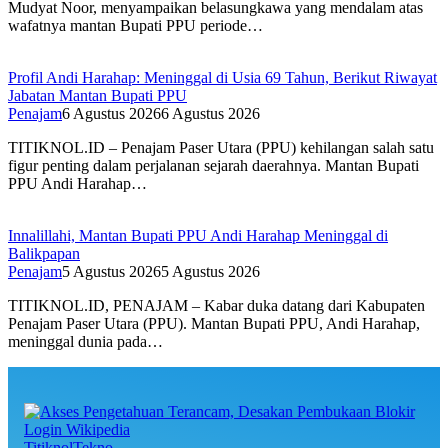
Mudyat Noor, menyampaikan belasungkawa yang mendalam atas
wafatnya mantan Bupati PPU periode…
Profil Andi Harahap: Meninggal di Usia 69 Tahun, Berikut Riwayat
Jabatan Mantan Bupati PPU
Penajam
6 Agustus 2026
6 Agustus 2026
TITIKNOL.ID – Penajam Paser Utara (PPU) kehilangan salah satu
figur penting dalam perjalanan sejarah daerahnya. Mantan Bupati
PPU Andi Harahap…
Innalillahi, Mantan Bupati PPU Andi Harahap Meninggal di
Balikpapan
Penajam
5 Agustus 2026
5 Agustus 2026
TITIKNOL.ID, PENAJAM – Kabar duka datang dari Kabupaten
Penajam Paser Utara (PPU). Mantan Bupati PPU, Andi Harahap,
meninggal dunia pada…
TitiknolTekno