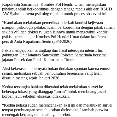
Kapolresta Samarinda, Kombes Pol Hendri Umar, menegaskan
pihaknya telah berkoordinasi dengan tenaga medis ahli dari RSUD
AW Sjahranie serta psikolog rujukan untuk proses observasi ini.
“Kami akan melakukan pemeriksaan terkait kondisi kejiwaan
maupun psikologis pelaku. Kami berkoordinasi dengan pihak rumah
sakit AWS dan dokter rujukan lainnya untuk mengetahui kondisi
psikis mereka,” ujar Kombes Pol Hendri Umar dalam konferensi
pers di Aula Rupatama, Senin (23/3/2026).
Fakta mengejutkan terungkap dari hasil interogasi intensif tim
gabungan Unit Jatanras Satreskrim Polresta Samarinda bersama
jajaran Polsek dan Polda Kalimantan Timur.
Aksi kekerasan ini ternyata bukan tindakan spontan karena emosi
sesaat, melainkan sebuah pembunuhan berencana yang telah
disusun matang sejak Januari 2026.
Kedua tersangka bahkan diketahui telah melakukan survei ke
beberapa lokasi yang dianggap “aman” untuk membuang jasad
korban jauh sebelum eksekusi dilakukan.
“Kedua pelaku sudah merencanakan aksi ini dan melakukan survei
tempat pembuangan setelah korban dieksekusi,” tambah perwira
menengah berpangkat melati tiga tersebut.