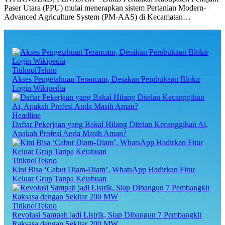
Paser Utara (PPU) mulai menerapkan sistem Pertanian Modern-
Advanced Agriculture System (PM-AAS) di Kecamatan…
TitiknolTekno
Akses Pengetahuan Terancam, Desakan Pembukaan Blokir
Login Wikipedia
Headline
Daftar Pekerjaan yang Bakal Hilang Ditelan Kecanggihan Ai,
Apakah Profesi Anda Masih Aman?
TitiknolTekno
Kini Bisa ‘Cabut Diam-Diam’, WhatsApp Hadirkan Fitur
Keluar Grup Tanpa Ketahuan
TitiknolTekno
Revolusi Sampah jadi Listrik, Siap Dibangun 7 Pembangkit
Raksasa dengan Sekitar 200 MW