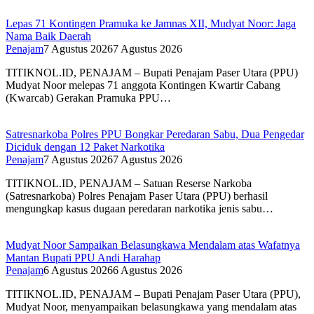
Lepas 71 Kontingen Pramuka ke Jamnas XII, Mudyat Noor: Jaga
Nama Baik Daerah
Penajam
7 Agustus 2026
7 Agustus 2026
TITIKNOL.ID, PENAJAM – Bupati Penajam Paser Utara (PPU)
Mudyat Noor melepas 71 anggota Kontingen Kwartir Cabang
(Kwarcab) Gerakan Pramuka PPU…
Satresnarkoba Polres PPU Bongkar Peredaran Sabu, Dua Pengedar
Diciduk dengan 12 Paket Narkotika
Penajam
7 Agustus 2026
7 Agustus 2026
TITIKNOL.ID, PENAJAM – Satuan Reserse Narkoba
(Satresnarkoba) Polres Penajam Paser Utara (PPU) berhasil
mengungkap kasus dugaan peredaran narkotika jenis sabu…
Mudyat Noor Sampaikan Belasungkawa Mendalam atas Wafatnya
Mantan Bupati PPU Andi Harahap
Penajam
6 Agustus 2026
6 Agustus 2026
TITIKNOL.ID, PENAJAM – Bupati Penajam Paser Utara (PPU),
Mudyat Noor, menyampaikan belasungkawa yang mendalam atas