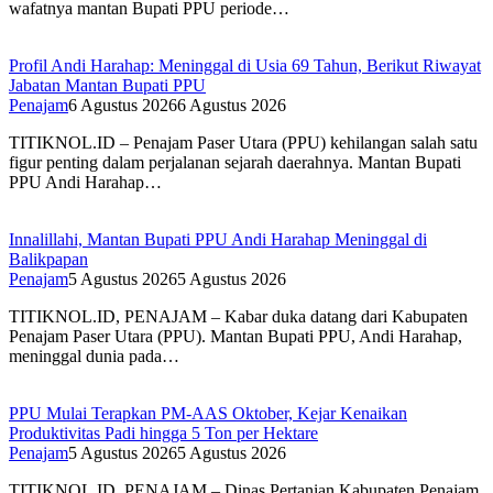
wafatnya mantan Bupati PPU periode…
Profil Andi Harahap: Meninggal di Usia 69 Tahun, Berikut Riwayat
Jabatan Mantan Bupati PPU
Penajam
6 Agustus 2026
6 Agustus 2026
TITIKNOL.ID – Penajam Paser Utara (PPU) kehilangan salah satu
figur penting dalam perjalanan sejarah daerahnya. Mantan Bupati
PPU Andi Harahap…
Innalillahi, Mantan Bupati PPU Andi Harahap Meninggal di
Balikpapan
Penajam
5 Agustus 2026
5 Agustus 2026
TITIKNOL.ID, PENAJAM – Kabar duka datang dari Kabupaten
Penajam Paser Utara (PPU). Mantan Bupati PPU, Andi Harahap,
meninggal dunia pada…
PPU Mulai Terapkan PM-AAS Oktober, Kejar Kenaikan
Produktivitas Padi hingga 5 Ton per Hektare
Penajam
5 Agustus 2026
5 Agustus 2026
TITIKNOL.ID, PENAJAM – Dinas Pertanian Kabupaten Penajam