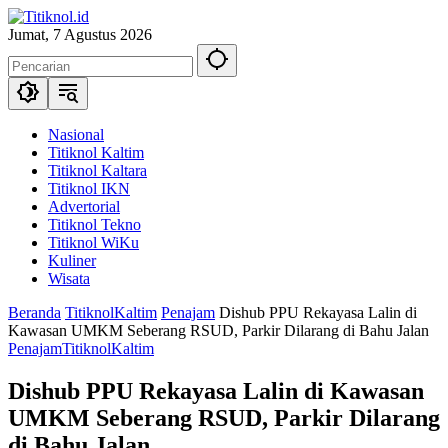
Langsung
ke
Jumat, 7 Agustus 2026
konten
Nasional
Titiknol Kaltim
Titiknol Kaltara
Titiknol IKN
Advertorial
Titiknol Tekno
Titiknol WiKu
Kuliner
Wisata
Beranda
TitiknolKaltim
Penajam
Dishub PPU Rekayasa Lalin di
Kawasan UMKM Seberang RSUD, Parkir Dilarang di Bahu Jalan
Penajam
TitiknolKaltim
Dishub PPU Rekayasa Lalin di Kawasan
UMKM Seberang RSUD, Parkir Dilarang
di Bahu Jalan