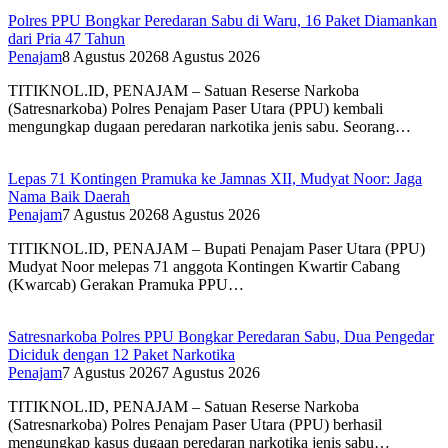
Polres PPU Bongkar Peredaran Sabu di Waru, 16 Paket Diamankan
dari Pria 47 Tahun
Penajam
8 Agustus 2026
8 Agustus 2026
TITIKNOL.ID, PENAJAM – Satuan Reserse Narkoba
(Satresnarkoba) Polres Penajam Paser Utara (PPU) kembali
mengungkap dugaan peredaran narkotika jenis sabu. Seorang…
Lepas 71 Kontingen Pramuka ke Jamnas XII, Mudyat Noor: Jaga
Nama Baik Daerah
Penajam
7 Agustus 2026
8 Agustus 2026
TITIKNOL.ID, PENAJAM – Bupati Penajam Paser Utara (PPU)
Mudyat Noor melepas 71 anggota Kontingen Kwartir Cabang
(Kwarcab) Gerakan Pramuka PPU…
Satresnarkoba Polres PPU Bongkar Peredaran Sabu, Dua Pengedar
Diciduk dengan 12 Paket Narkotika
Penajam
7 Agustus 2026
7 Agustus 2026
TITIKNOL.ID, PENAJAM – Satuan Reserse Narkoba
(Satresnarkoba) Polres Penajam Paser Utara (PPU) berhasil
mengungkap kasus dugaan peredaran narkotika jenis sabu…