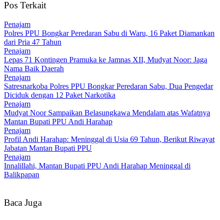
Pos Terkait
Penajam
Polres PPU Bongkar Peredaran Sabu di Waru, 16 Paket Diamankan
dari Pria 47 Tahun
Penajam
Lepas 71 Kontingen Pramuka ke Jamnas XII, Mudyat Noor: Jaga
Nama Baik Daerah
Penajam
Satresnarkoba Polres PPU Bongkar Peredaran Sabu, Dua Pengedar
Diciduk dengan 12 Paket Narkotika
Penajam
Mudyat Noor Sampaikan Belasungkawa Mendalam atas Wafatnya
Mantan Bupati PPU Andi Harahap
Penajam
Profil Andi Harahap: Meninggal di Usia 69 Tahun, Berikut Riwayat
Jabatan Mantan Bupati PPU
Penajam
Innalillahi, Mantan Bupati PPU Andi Harahap Meninggal di
Balikpapan
Baca Juga