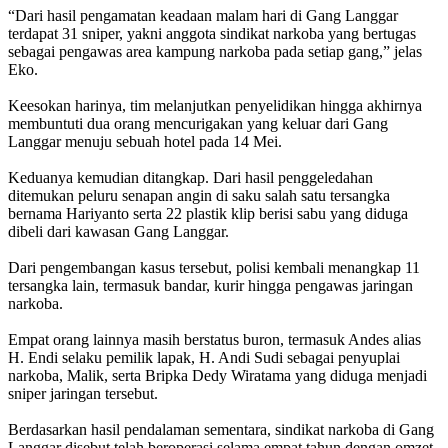
‎“Dari hasil pengamatan keadaan malam hari di Gang Langgar
terdapat 31 sniper, yakni anggota sindikat narkoba yang bertugas
sebagai pengawas area kampung narkoba pada setiap gang,” jelas
Eko.
‎Keesokan harinya, tim melanjutkan penyelidikan hingga akhirnya
membuntuti dua orang mencurigakan yang keluar dari Gang
Langgar menuju sebuah hotel pada 14 Mei.
‎Keduanya kemudian ditangkap. Dari hasil penggeledahan
ditemukan peluru senapan angin di saku salah satu tersangka
bernama Hariyanto serta 22 plastik klip berisi sabu yang diduga
dibeli dari kawasan Gang Langgar.
‎Dari pengembangan kasus tersebut, polisi kembali menangkap 11
tersangka lain, termasuk bandar, kurir hingga pengawas jaringan
narkoba.
‎Empat orang lainnya masih berstatus buron, termasuk Andes alias
H. Endi selaku pemilik lapak, H. Andi Sudi sebagai penyuplai
narkoba, Malik, serta Bripka Dedy Wiratama yang diduga menjadi
sniper jaringan tersebut.
‎Berdasarkan hasil pendalaman sementara, sindikat narkoba di Gang
Langgar disebut telah beroperasi selama empat tahun dengan omzet