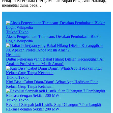
Penajam Paser Utara (PPU). Mantan Bupati PPU, Andi Harahap,
meninggal dunia pada…
TitiknolTekno
Akses Pengetahuan Terancam, Desakan Pembukaan Blokir
Login Wikipedia
Headline
Daftar Pekerjaan yang Bakal Hilang Ditelan Kecanggihan Ai,
Apakah Profesi Anda Masih Aman?
TitiknolTekno
Kini Bisa ‘Cabut Diam-Diam’, WhatsApp Hadirkan Fitur
Keluar Grup Tanpa Ketahuan
TitiknolTekno
Revolusi Sampah jadi Listrik, Siap Dibangun 7 Pembangkit
Raksasa dengan Sekitar 200 MW