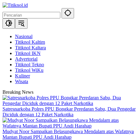
Langsung
ke
konten
Nasional
Titiknol Kaltim
Titiknol Kaltara
Titiknol IKN
Advertorial
Titiknol Tekno
Titiknol WiKu
Kuliner
Wisata
Breaking News
Satresnarkoba Polres PPU Bongkar Peredaran Sabu, Dua Pengedar
Diciduk dengan 12 Paket Narkotika
Mudyat Noor Sampaikan Belasungkawa Mendalam atas Wafatnya
Mantan Bupati PPU Andi Harahap