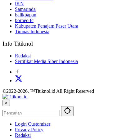
IKN
Samarinda
balikpapan
borneo fc
Kabupaten Penajam Paser Utara
Timnas Indonesia
Info Titiknol
Redaksi
Sertifikat Media Siber Indonesia
©2022-2026, ™Titiknol.id All Right Reserved
×
Login Customizer
Privacy Policy
Redaksi