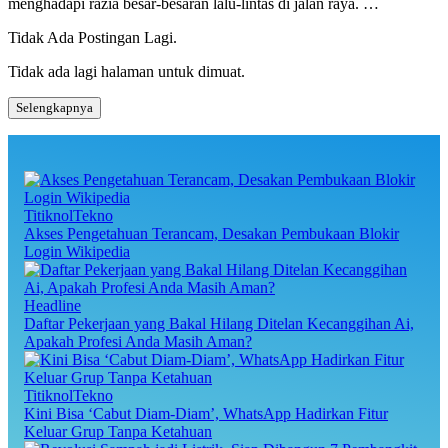
menghadapi razia besar-besaran lalu-lintas di jalan raya. …
Tidak Ada Postingan Lagi.
Tidak ada lagi halaman untuk dimuat.
Selengkapnya
TitiknolTekno
Akses Pengetahuan Terancam, Desakan Pembukaan Blokir
Login Wikipedia
Headline
Daftar Pekerjaan yang Bakal Hilang Ditelan Kecanggihan Ai,
Apakah Profesi Anda Masih Aman?
TitiknolTekno
Kini Bisa ‘Cabut Diam-Diam’, WhatsApp Hadirkan Fitur
Keluar Grup Tanpa Ketahuan