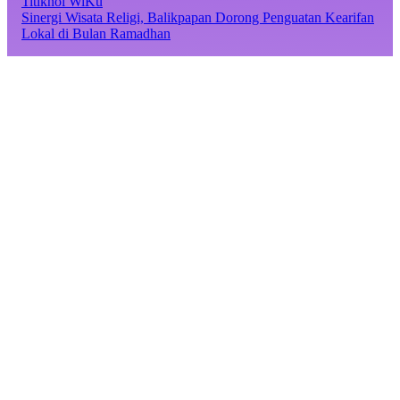
Titiknol WiKu
Sinergi Wisata Religi, Balikpapan Dorong Penguatan Kearifan
Lokal di Bulan Ramadhan