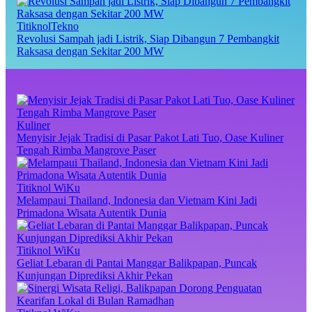
TitiknolTekno
Revolusi Sampah jadi Listrik, Siap Dibangun 7 Pembangkit
Raksasa dengan Sekitar 200 MW
Kuliner
Menyisir Jejak Tradisi di Pasar Pakot Lati Tuo, Oase Kuliner
Tengah Rimba Mangrove Paser
Titiknol WiKu
Melampaui Thailand, Indonesia dan Vietnam Kini Jadi
Primadona Wisata Autentik Dunia
Titiknol WiKu
Geliat Lebaran di Pantai Manggar Balikpapan, Puncak
Kunjungan Diprediksi Akhir Pekan