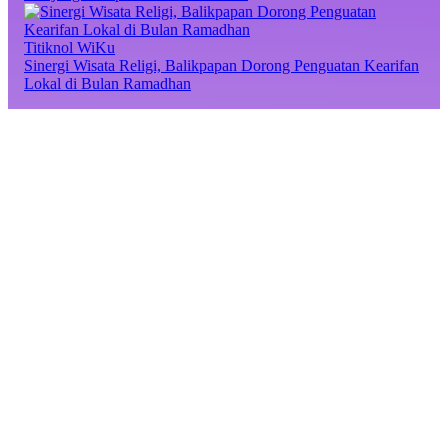
Titiknol WiKu
Sinergi Wisata Religi, Balikpapan Dorong Penguatan Kearifan
Lokal di Bulan Ramadhan