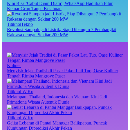
Kini Bisa ‘Cabut Diam-Diam’, WhatsApp Hadirkan Fitur
Keluar Grup Tanpa Ketahuan
TitiknolTekno
Revolusi Sampah jadi Listrik, Siap Dibangun 7 Pembangkit
Raksasa dengan Sekitar 200 MW
Kuliner
Menyisir Jejak Tradisi di Pasar Pakot Lati Tuo, Oase Kuliner
Tengah Rimba Mangrove Paser
Titiknol WiKu
Melampaui Thailand, Indonesia dan Vietnam Kini Jadi
Primadona Wisata Autentik Dunia
Titiknol WiKu
Geliat Lebaran di Pantai Manggar Balikpapan, Puncak
Kunjungan Diprediksi Akhir Pekan