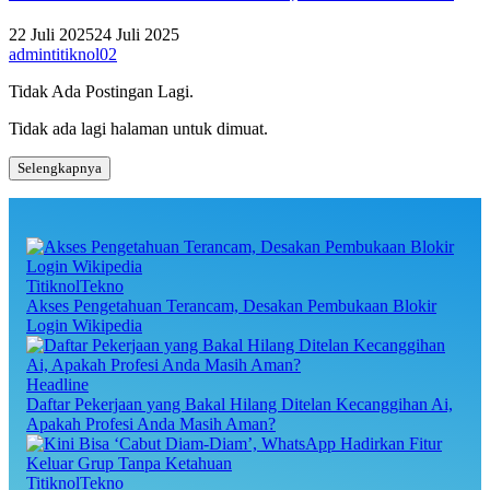
22 Juli 2025
24 Juli 2025
admintitiknol02
Tidak Ada Postingan Lagi.
Tidak ada lagi halaman untuk dimuat.
Selengkapnya
TitiknolTekno
Akses Pengetahuan Terancam, Desakan Pembukaan Blokir
Login Wikipedia
Headline
Daftar Pekerjaan yang Bakal Hilang Ditelan Kecanggihan Ai,
Apakah Profesi Anda Masih Aman?
TitiknolTekno