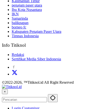
Kalimantan Timur
penajam paser utara
Ibu Kota Nusantara
IKN
Samarinda
balikpapan
borneo fc
Kabupaten Penajam Paser Utara
Timnas Indonesia
Info Titiknol
Redaksi
Sertifikat Media Siber Indonesia
©2022-2026, ™Titiknol.id All Right Reserved
×
Login Customizer