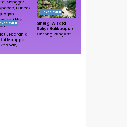
ngrove Paser
Autentik Dunia
Titiknol WiKu
Sinergi Wisata
itiknol WiKu
Religi, Balikpapan
Dorong Penguatan
iat Lebaran di
Kearifan Lokal di
ntai Manggar
Bulan Ramadhan
ikpapan,
ncak Kunjungan
rediksi Akhir
kan