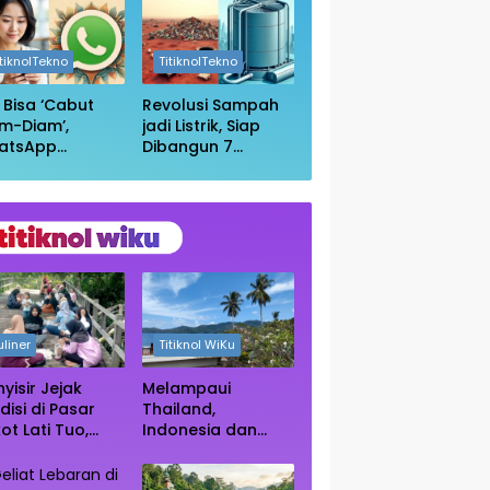
in Wikipedia
Anda Masih
Aman?
itiknolTekno
TitiknolTekno
i Bisa ‘Cabut
Revolusi Sampah
m-Diam’,
jadi Listrik, Siap
atsApp
Dibangun 7
irkan Fitur
Pembangkit
uar Grup
Raksasa dengan
npa Ketahuan
Sekitar 200 MW
uliner
Titiknol WiKu
yisir Jejak
Melampaui
disi di Pasar
Thailand,
ot Lati Tuo,
Indonesia dan
e Kuliner
Vietnam Kini Jadi
ngah Rimba
Primadona Wisata