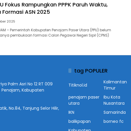
U Fokus Rampungkan PPPK Paruh Waktu,
 Formasi ASN 2025
ober 2025
NAJAM – Pemerintah Kabupaten Penajam Paser Utara (PPU) belum
nya pembukaan formasi Calon Pegawai Negeri Sipil (CPNS)
tag POPULER
Kalimantan
iya Palm Asri No 12 RT 009
Titiknol.id
Timur
n Penajam, Kabupaten
penajam paser
Ibu Kota
utara
Nusantara
ik, No.84, Tanjung Selor Hilir,
IKN
Samarinda
balikpapan
borneo fc
Kabupaten