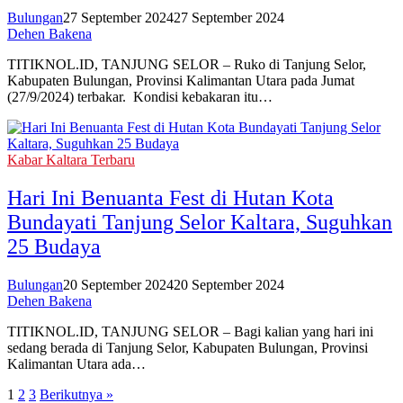
Bulungan
27 September 2024
27 September 2024
Dehen Bakena
TITIKNOL.ID, TANJUNG SELOR – Ruko di Tanjung Selor,
Kabupaten Bulungan, Provinsi Kalimantan Utara pada Jumat
(27/9/2024) terbakar. Kondisi kebakaran itu…
Kabar Kaltara Terbaru
Hari Ini Benuanta Fest di Hutan Kota
Bundayati Tanjung Selor Kaltara, Suguhkan
25 Budaya
Bulungan
20 September 2024
20 September 2024
Dehen Bakena
TITIKNOL.ID, TANJUNG SELOR – Bagi kalian yang hari ini
sedang berada di Tanjung Selor, Kabupaten Bulungan, Provinsi
Kalimantan Utara ada…
Paginasi
1
2
3
Berikutnya »