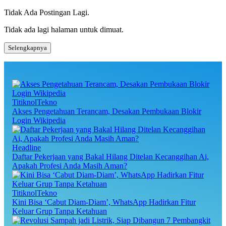
pos
Tidak Ada Postingan Lagi.
Tidak ada lagi halaman untuk dimuat.
Selengkapnya
TitiknolTekno
Akses Pengetahuan Terancam, Desakan Pembukaan Blokir
Login Wikipedia
Headline
Daftar Pekerjaan yang Bakal Hilang Ditelan Kecanggihan Ai,
Apakah Profesi Anda Masih Aman?
TitiknolTekno
Kini Bisa ‘Cabut Diam-Diam’, WhatsApp Hadirkan Fitur
Keluar Grup Tanpa Ketahuan