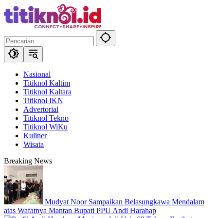
Langsung
ke
konten
Nasional
Titiknol Kaltim
Titiknol Kaltara
Titiknol IKN
Advertorial
Titiknol Tekno
Titiknol WiKu
Kuliner
Wisata
Breaking News
Mudyat Noor Sampaikan Belasungkawa Mendalam
atas Wafatnya Mantan Bupati PPU Andi Harahap