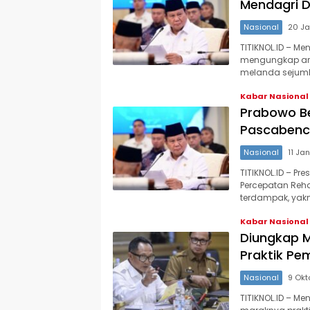
Mendagri D
Nasional
20 Ja
TITIKNOL.ID – Me
mengungkap ara
melanda sejuml
Kabar Nasional
Prabowo Be
Pascabenca
Nasional
11 Ja
TITIKNOL.ID – P
Percepatan Reha
terdampak, yakn
Kabar Nasional
Diungkap M
Praktik P
Nasional
9 Okt
TITIKNOL.ID – Me