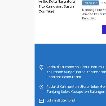
Titiknol IKN
14 
Mendagri Tito K
Jakarta ke Kali
Republik…
Redaksi Kalimantan Timur: Perum Gr
Kelurahan Sungai Paret, Kecamata
Penajam Paser Utara
Redaksi Kalimantan Utara: Jalan Gelat
Tanjung Selor, Kabupaten Bulungan
admin@titiknol.id