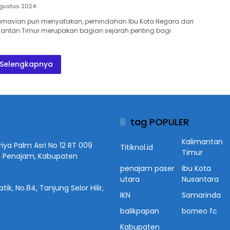
Agustus 2024
arnavian pun menyatakan, pemindahan Ibu Kota Negara dari
mantan Timur merupakan bagian sejarah penting bagi
Selengkapnya
tag POPULER
Kalimantan
iya Palm Asri No 12 RT 009
Titiknol.id
Timur
n Penajam, Kabupaten
penajam paser
Ibu Kota
utara
Nusantara
ik, No.84, Tanjung Selor Hilir,
IKN
Samarinda
balikpapan
borneo fc
Kabupaten