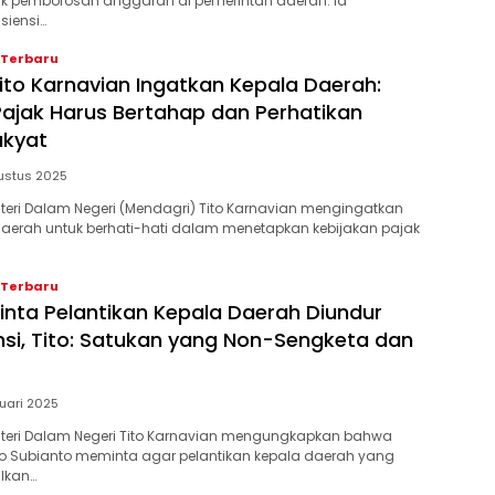
ik pemborosan anggaran di pemerintah daerah. Ia
siensi…
 Terbaru
ito Karnavian Ingatkan Kepala Daerah:
Pajak Harus Bertahap dan Perhatikan
akyat
ustus 2025
enteri Dalam Negeri (Mendagri) Tito Karnavian mengingatkan
daerah untuk berhati-hati dalam menetapkan kebijakan pajak
 Terbaru
nta Pelantikan Kepala Daerah Diundur
ensi, Tito: Satukan yang Non-Sengketa dan
ruari 2025
enteri Dalam Negeri Tito Karnavian mengungkapkan bahwa
wo Subianto meminta agar pelantikan kepala daerah yang
lkan…