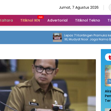
Jumat, 7 Agustus 2026
 Kaltara
Titiknol IKN
Advertorial
Titiknol Tekno
Ti
Lepas 71 Kontingen Pramuka ke Jamnas
XII, Mudyat Noor: Jaga Nama Baik
Daerah
T
Ak
Pe
Te
De
Pem