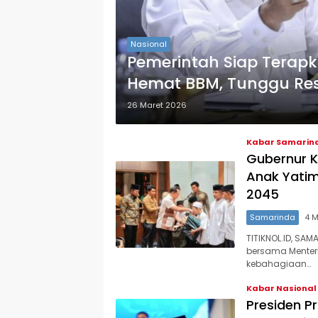
Nasional
Pemerintah Siap Terap
Hemat BBM, Tunggu Res
26 Maret 2026
Kabar Samarin
Gubernur K
Anak Yatim
2045
Samarinda
4 M
TITIKNOL.ID, SA
bersama Menter
kebahagiaan…
Kabar Nasional
Presiden Pr