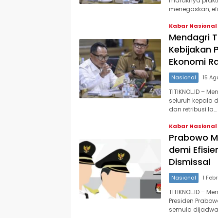
maraknya prakt
menegaskan, efi
Kabar Nasional
Mendagri T
Kebijakan 
Ekonomi R
Nasional
15 Ag
TITIKNOL.ID – M
seluruh kepala 
dan retribusi.‎‎Ia…
Kabar Nasional
Prabowo Mi
demi Efisi
Dismissal
Nasional
1 Feb
TITIKNOL.ID – M
Presiden Prabo
semula dijadwa