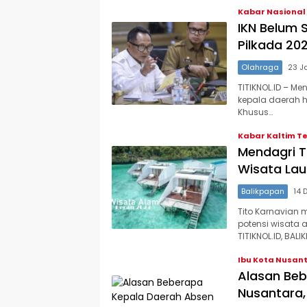
Kabar Nasional
IKN Belum S
Pilkada 202
Olahraga
23 J
TITIKNOL.ID – Me
kepala daerah h
Khusus…
Kabar Kaltim T
Mendagri T
Wisata Laut
Balikpapan
14 
Tito Karnavia
potensi wisata 
TITIKNOL.ID, BALI
Ibu Kota Nusan
Alasan Beb
Nusantara, 