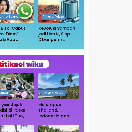
in Wikipedia
Anda Masih
Aman?
itiknolTekno
TitiknolTekno
i Bisa ‘Cabut
Revolusi Sampah
m-Diam’,
jadi Listrik, Siap
atsApp
Dibangun 7
irkan Fitur
Pembangkit
uar Grup
Raksasa dengan
npa Ketahuan
Sekitar 200 MW
uliner
Titiknol WiKu
yisir Jejak
Melampaui
disi di Pasar
Thailand,
ot Lati Tuo,
Indonesia dan
e Kuliner
Vietnam Kini Jadi
ngah Rimba
Primadona Wisata