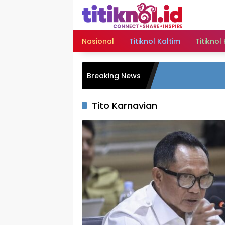
Langsung
ke
konten
Nasional
Titiknol Kaltim
Titiknol
Breaking News
Tito Karnavian