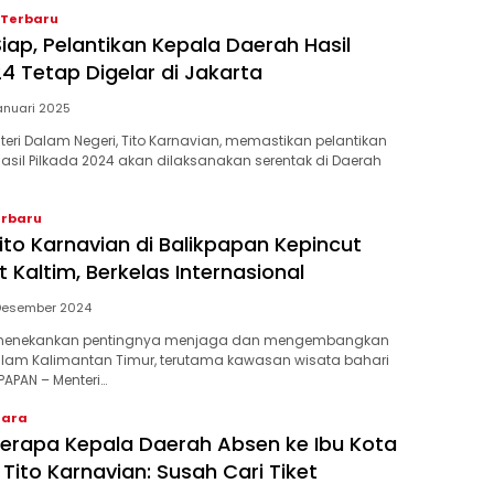
 Terbaru
iap, Pelantikan Kepala Daerah Hasil
4 Tetap Digelar di Jakarta
anuari 2025
nteri Dalam Negeri, Tito Karnavian, memastikan pelantikan
asil Pilkada 2024 akan dilaksanakan serentak di Daerah
erbaru
ito Karnavian di Balikpapan Kepincut
 Kaltim, Berkelas Internasional
Desember 2024
n menekankan pentingnya menjaga dan mengembangkan
alam Kalimantan Timur, terutama kawasan wisata bahari
KPAPAN – Menteri…
tara
erapa Kepala Daerah Absen ke Ibu Kota
Tito Karnavian: Susah Cari Tiket