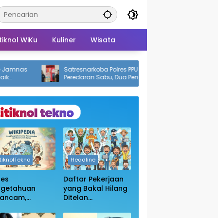
tiknol WiKu
Kuliner
Wisata
Satresnarkoba Polres PPU Bongkar
Mudyat 
Peredaran Sabu, Dua Pengedar Diciduk
Mendala
dengan 12 Paket Narkotika
Bupati P
itiknolTekno
Headline
ses
Daftar Pekerjaan
ngetahuan
yang Bakal Hilang
rancam,
Ditelan
sakan
Kecanggihan Ai,
bukaan Blokir
Apakah Profesi