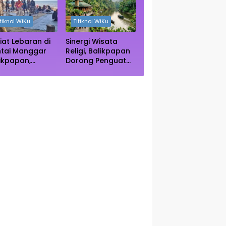
ngrove Paser
Autentik Dunia
itiknol WiKu
Titiknol WiKu
iat Lebaran di
Sinergi Wisata
ntai Manggar
Religi, Balikpapan
ikpapan,
Dorong Penguatan
ncak Kunjungan
Kearifan Lokal di
rediksi Akhir
Bulan Ramadhan
kan