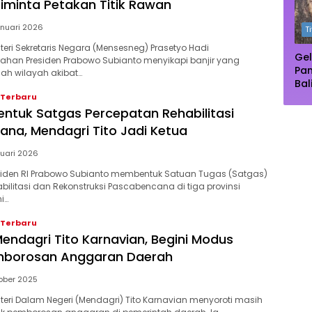
Ma
iminta Petakan Titik Rawan
nuari 2026
T
nteri Sekretaris Negara (Mensesneg) Prasetyo Hadi
Gel
han Presiden Prabowo Subianto menyikapi banjir yang
Pa
ah wilayah akibat…
Bal
Pu
 Terbaru
Dip
ntuk Satgas Percepatan Rehabilitasi
Pe
na, Mendagri Tito Jadi Ketua
nuari 2026
residen RI Prabowo Subianto membentuk Satuan Tugas (Satgas)
bilitasi dan Rekonstruksi Pascabencana di tiga provinsi
i…
 Terbaru
endagri Tito Karnavian, Begini Modus
emborosan Anggaran Daerah
ober 2025
nteri Dalam Negeri (Mendagri) Tito Karnavian menyoroti masih