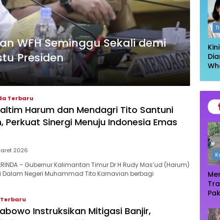
Log
T
kan WFH Seminggu Sekali demi
Kin
tu Presiden
Dia
Wh
Had
Kel
Ta
da Terbaru
altim Harum dan Mendagri Tito Santuni
, Perkuat Sinergi Menuju Indonesia Emas
aret 2026
K
MARINDA – Gubernur Kalimantan Timur Dr H Rudy Mas’ud (Harum)
i Dalam Negeri Muhammad Tito Karnavian berbagi
Men
Tra
Pak
 Terbaru
Oas
abowo Instruksikan Mitigasi Banjir,
Te