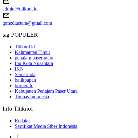
admin@titiknol.id
tpmediaetam@gmail.com
tag POPULER
Titiknol.id
Kalimantan Timur
penajam paser utara
Ibu Kota Nusantara
IKN
Samarinda
balikpapan
borneo fc
Kabupaten Penajam Paser Utara
Timnas Indonesia
Info Titiknol
Redaksi
Sertifikat Media Siber Indonesia