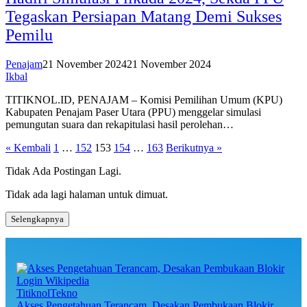
Tegaskan Persiapan Matang Demi Sukses
Pemilu
Penajam
21 November 2024
21 November 2024
Ikbal
TITIKNOL.ID, PENAJAM – Komisi Pemilihan Umum (KPU)
Kabupaten Penajam Paser Utara (PPU) menggelar simulasi
pemungutan suara dan rekapitulasi hasil perolehan…
Paginasi
« Kembali
1
…
152
153
154
…
163
Berikutnya »
pos
Tidak Ada Postingan Lagi.
Tidak ada lagi halaman untuk dimuat.
Selengkapnya
TitiknolTekno
Akses Pengetahuan Terancam, Desakan Pembukaan Blokir