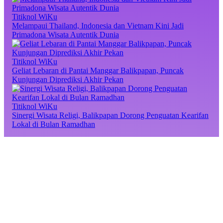
Titiknol WiKu
Melampaui Thailand, Indonesia dan Vietnam Kini Jadi
Primadona Wisata Autentik Dunia
Titiknol WiKu
Geliat Lebaran di Pantai Manggar Balikpapan, Puncak
Kunjungan Diprediksi Akhir Pekan
Titiknol WiKu
Sinergi Wisata Religi, Balikpapan Dorong Penguatan Kearifan
Lokal di Bulan Ramadhan