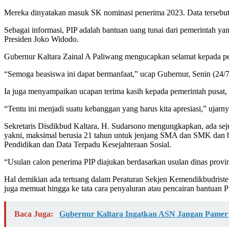
Mereka dinyatakan masuk SK nominasi penerima 2023. Data tersebu
Sebagai informasi, PIP adalah bantuan uang tunai dari pemerintah y
Presiden Joko Widodo.
Gubernur Kaltara Zainal A Paliwang mengucapkan selamat kepada pe
“Semoga beasiswa ini dapat bermanfaat,” ucap Gubernur, Senin (24/7
Ia juga menyampaikan ucapan terima kasih kepada pemerintah pusat, k
“Tentu ini menjadi suatu kebanggan yang harus kita apresiasi,” ujarn
Sekretaris Disdikbud Kaltara, H. Sudarsono mengungkapkan, ada sejum
yakni, maksimal berusia 21 tahun untuk jenjang SMA dan SMK dan ba
Pendidikan dan Data Terpadu Kesejahteraan Sosial.
“Usulan calon penerima PIP diajukan berdasarkan usulan dinas prov
Hal demikian ada tertuang dalam Peraturan Sekjen Kemendikbudriste
juga memuat hingga ke tata cara penyaluran atau pencairan bantuan P
Baca Juga:
Gubernur Kaltara Ingatkan ASN Jangan Pame