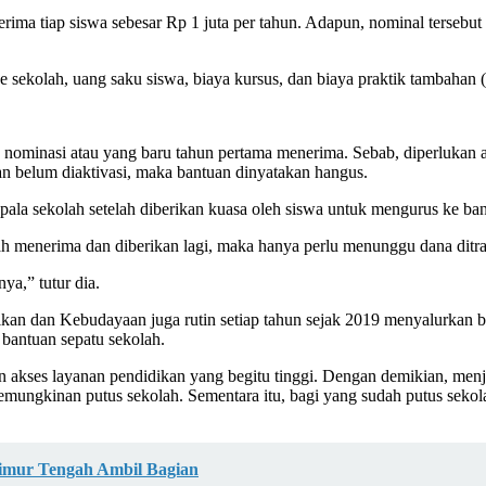
a tiap siswa sebesar Rp 1 juta per tahun. Adapun, nominal tersebut d
 ke sekolah, uang saku siswa, biaya kursus, dan biaya praktik tambahan
 nominasi atau yang baru tahun pertama menerima. Sebab, diperlukan 
an belum diaktivasi, maka bantuan dinyatakan hangus.
kepala sekolah setelah diberikan kuasa oleh siswa untuk mengurus ke ba
 menerima dan diberikan lagi, maka hanya perlu menunggu dana ditra
ya,” tutur dia.
kan dan Kebudayaan juga rutin setiap tahun sejak 2019 menyalurkan
 bantuan sepatu sekolah.
an akses layanan pendidikan yang begitu tinggi. Dengan demikian, men
kemungkinan putus sekolah. Sementara itu, bagi yang sudah putus seko
Timur Tengah Ambil Bagian