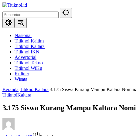
Langsung
ke
konten
Nasional
Titiknol Kaltim
Titiknol Kaltara
Titiknol IKN
Advertorial
Titiknol Tekno
Titiknol WiKu
Kuliner
Wisata
Beranda
TitiknolKaltara
3.175 Siswa Kurang Mampu Kaltara Nomina
TitiknolKaltara
3.175 Siswa Kurang Mampu Kaltara Nomin