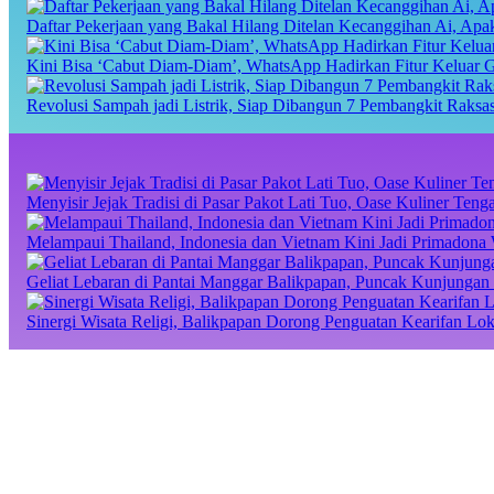
Daftar Pekerjaan yang Bakal Hilang Ditelan Kecanggihan Ai, Ap
Kini Bisa ‘Cabut Diam-Diam’, WhatsApp Hadirkan Fitur Keluar 
Revolusi Sampah jadi Listrik, Siap Dibangun 7 Pembangkit Raks
Menyisir Jejak Tradisi di Pasar Pakot Lati Tuo, Oase Kuliner Te
Melampaui Thailand, Indonesia dan Vietnam Kini Jadi Primadona 
Geliat Lebaran di Pantai Manggar Balikpapan, Puncak Kunjungan 
Sinergi Wisata Religi, Balikpapan Dorong Penguatan Kearifan Lo