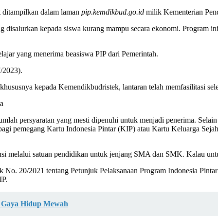
t ditampilkan dalam laman
pip.kemdikbud.go.id
milik Kementerian Pend
ang disalurkan kepada siswa kurang mampu secara ekonomi. Program ini
lajar yang menerima beasiswa PIP dari Pemerintah.
/2023).
hususnya kepada Kemendikbudristek, lantaran telah memfasilitasi sele
ya
lah persyaratan yang mesti dipenuhi untuk menjadi penerima. Selain la
gi pemegang Kartu Indonesia Pintar (KIP) atau Kartu Keluarga Sejaht
insi melalui satuan pendidikan untuk jenjang SMA dan SMK. Kalau unt
k No. 20/2021 tentang Petunjuk Pelaksanaan Program Indonesia Pinta
IP.
r Gaya Hidup Mewah