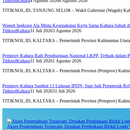
TitiknolKaltara
4 Agustus 2026
4 Agustus 2026
TITIKNOL.ID, TANJUNG SELOR – Wakil Gubernur (Wagub) Kalimant
Wagub Ingkong Ala Minta Kesepakatan Kerja Sama Kaltara-Sabah d
TitiknolKaltara
31 Juli 2026
3 Agustus 2026
TITIKNOL.ID, KALTARA – Pemerintah Provinsi Kalimantan Utara da
Pemprov Kaltara Raih Penghargaan Nasional LKPP, Terbaik dalam P
TitiknolKaltara
31 Juli 2026
1 Agustus 2026
TITIKNOL.ID, KALTARA – Pemerintah Provinsi (Pemprov) Kalimantan
Pemprov Kaltara Sambut 13 Lulusan IPDN, Siap Jadi Penggerak Refo
TitiknolKaltara
31 Juli 2026
31 Juli 2026
TITIKNOL.ID, KALTARA – Pemerintah Provinsi (Pemprov) Kalimant
Akses Pengetahuan Terancam, Desakan Pembukaan Blokir Login 