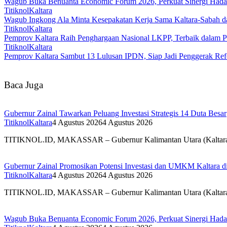
Wagub Buka Benuanta Economic Forum 2026, Perkuat Sinergi Hada
TitiknolKaltara
Wagub Ingkong Ala Minta Kesepakatan Kerja Sama Kaltara-Sabah d
TitiknolKaltara
Pemprov Kaltara Raih Penghargaan Nasional LKPP, Terbaik dalam P
TitiknolKaltara
Pemprov Kaltara Sambut 13 Lulusan IPDN, Siap Jadi Penggerak Refo
Baca Juga
Gubernur Zainal Tawarkan Peluang Investasi Strategis 14 Duta Besar
TitiknolKaltara
4 Agustus 2026
4 Agustus 2026
TITIKNOL.ID, MAKASSAR – Gubernur Kalimantan Utara (Kaltara) Za
Gubernur Zainal Promosikan Potensi Investasi dan UMKM Kaltara 
TitiknolKaltara
4 Agustus 2026
4 Agustus 2026
TITIKNOL.ID, MAKASSAR – Gubernur Kalimantan Utara (Kaltara) Z
Wagub Buka Benuanta Economic Forum 2026, Perkuat Sinergi Hada