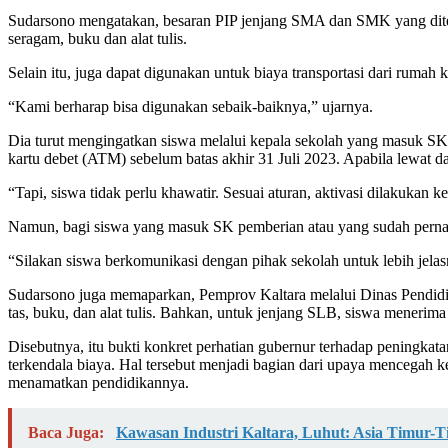
Sudarsono mengatakan, besaran PIP jenjang SMA dan SMK yang diterim
seragam, buku dan alat tulis.
Selain itu, juga dapat digunakan untuk biaya transportasi dari rumah
“Kami berharap bisa digunakan sebaik-baiknya,” ujarnya.
Dia turut mengingatkan siswa melalui kepala sekolah yang masuk SK
kartu debet (ATM) sebelum batas akhir 31 Juli 2023. Apabila lewat d
“Tapi, siswa tidak perlu khawatir. Sesuai aturan, aktivasi dilakukan 
Namun, bagi siswa yang masuk SK pemberian atau yang sudah pernah
“Silakan siswa berkomunikasi dengan pihak sekolah untuk lebih jelasn
Sudarsono juga memaparkan, Pemprov Kaltara melalui Dinas Pendidi
tas, buku, dan alat tulis. Bahkan, untuk jenjang SLB, siswa menerima
Disebutnya, itu bukti konkret perhatian gubernur terhadap peningkat
terkendala biaya. Hal tersebut menjadi bagian dari upaya mencegah 
menamatkan pendidikannya.
Baca Juga:
Kawasan Industri Kaltara, Luhut: Asia Timur-