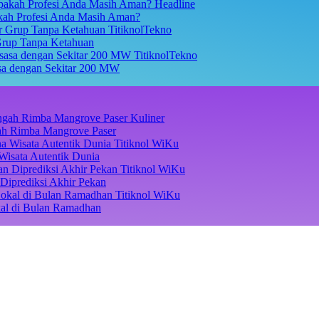
Headline
akah Profesi Anda Masih Aman?
TitiknolTekno
Grup Tanpa Ketahuan
TitiknolTekno
asa dengan Sekitar 200 MW
Kuliner
ngah Rimba Mangrove Paser
Titiknol WiKu
Wisata Autentik Dunia
Titiknol WiKu
Diprediksi Akhir Pekan
Titiknol WiKu
kal di Bulan Ramadhan