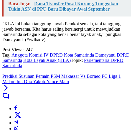
Baca Juga:
Dana Transfer Pusat Kurang, Tunggakan
Tukin ASN di PPU Baru Dibayar Awal September
“KLA ini bukan tanggung jawab Pemkot semata, tapi tanggung
jawab bersama. Kita harus saling bersinergi untuk mewujudkan
Samarinda sebagai kota yang benar-benar layak anak,” pungkas
Damayanti. (*/wil/adv)
Post Views:
247
Tag:
Anggota Komisi IV DPRD Kota Samarinda
Damayanti
DPRD
Samarinda
Kota Layak Anak (KLA)
Topik:
Parlementaria DPRD
Samarinda
Prediksi Susunan Pemain PSM Makassar Vs Borneo FC Liga 1
Malam Ini: Duo Yakob-Yance Main