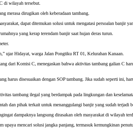
C di wilayah tersebut.
yang merasa dirugikan oleh keberadaan tambang.
arakat, dapat ditemukan solusi untuk mengatasi persoalan banjir yang
umahnya yang kerap terendam banjir saat hujan deras turun.
eter.
n,” ujar Hidayat, warga Jalan Pongtiku RT 01, Kelurahan Kanaan.
ri Komisi C, menegaskan bahwa aktivitas tambang galian C harus dih
yang harus disesuaikan dengan SOP tambang. Jika sudah seperti ini, ha
aktivitas tambang ilegal yang berdampak pada lingkungan dan keselamat
ntah dan pihak terkait untuk menanggulangi banjir yang sudah terjadi b
ngingat dampaknya langsung dirasakan oleh masyarakat di wilayah ter
m upaya mencari solusi jangka panjang, termasuk kemungkinan penutup