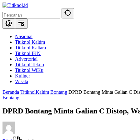
Langsung
ke
konten
Nasional
Titiknol Kaltim
Titiknol Kaltara
Titiknol IKN
Advertorial
Titiknol Tekno
Titiknol WiKu
Kuliner
Wisata
Beranda
TitiknolKaltim
Bontang
DPRD Bontang Minta Galian C Dist
Bontang
DPRD Bontang Minta Galian C Distop, Wa