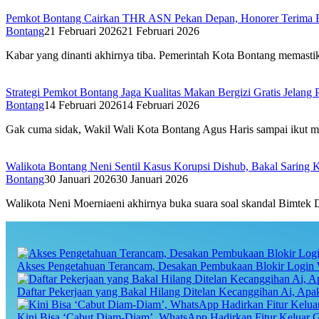
Pemkot Bontang Cairkan THR ASN Pekan Depan, Honorer Terima R
Bontang
21 Februari 2026
21 Februari 2026
Kabar yang dinanti akhirnya tiba. Pemerintah Kota Bontang memast
Strategi Pemkot Bontang Jaga Kualitas Makan Bergizi Gratis Jelan
Bontang
14 Februari 2026
14 Februari 2026
Gak cuma sidak, Wakil Wali Kota Bontang Agus Haris sampai ikut 
Walikota Bontang Neni Sentil Kasus Korupsi Dishub, Bakal Sarin
Bontang
30 Januari 2026
30 Januari 2026
Walikota Neni Moerniaeni akhirnya buka suara soal skandal Bimtek
Akses Pengetahuan Terancam, Desakan Pembukaan Blokir Login 
Daftar Pekerjaan yang Bakal Hilang Ditelan Kecanggihan Ai, Ap
Kini Bisa ‘Cabut Diam-Diam’, WhatsApp Hadirkan Fitur Keluar 