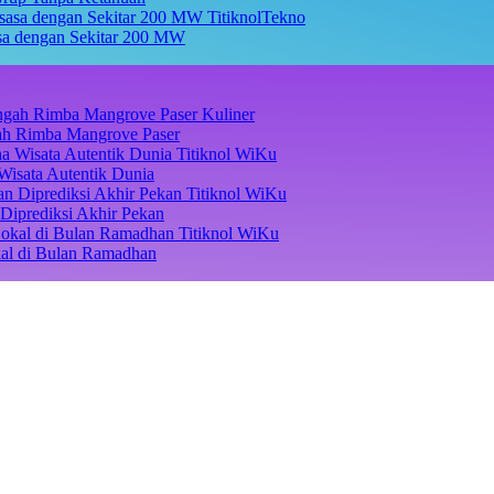
TitiknolTekno
asa dengan Sekitar 200 MW
Kuliner
ngah Rimba Mangrove Paser
Titiknol WiKu
Wisata Autentik Dunia
Titiknol WiKu
Diprediksi Akhir Pekan
Titiknol WiKu
kal di Bulan Ramadhan