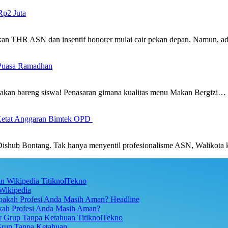
p2 Juta
ikan THR ASN dan insentif honorer mulai cair pekan depan. Namun, 
g Puasa Ramadhan
makan bareng siswa! Penasaran gimana kualitas menu Makan Bergizi…
g Ketat Anggaran Bimtek OPD
 Dishub Bontang. Tak hanya menyentil profesionalisme ASN, Walikota 
TitiknolTekno
Wikipedia
Headline
akah Profesi Anda Masih Aman?
TitiknolTekno
Grup Tanpa Ketahuan