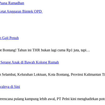
g Puasa Ramadhan
g Ketat Anggaran Bimtek OPD
n Gaji Penuh
t Bontang! Tahun ini THR bukan lagi cuma Rp1 juta, tapi…
, Serang Anak di Bawah Kolong Rumah
bai, Kelurahan Loktuan, Kota Bontang, Provinsi Kalimantan Timu
alnya di Sini
berencana pulang kampung lebih awal, PT Pelni kini menghadirkan p