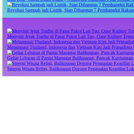
Revolusi Sampah jadi Listrik, Siap Dibangun 7 Pembangkit Raks
Menyisir Jejak Tradisi di Pasar Pakot Lati Tuo, Oase Kuliner Te
Melampaui Thailand, Indonesia dan Vietnam Kini Jadi Primadona 
Geliat Lebaran di Pantai Manggar Balikpapan, Puncak Kunjungan 
Sinergi Wisata Religi, Balikpapan Dorong Penguatan Kearifan Lo