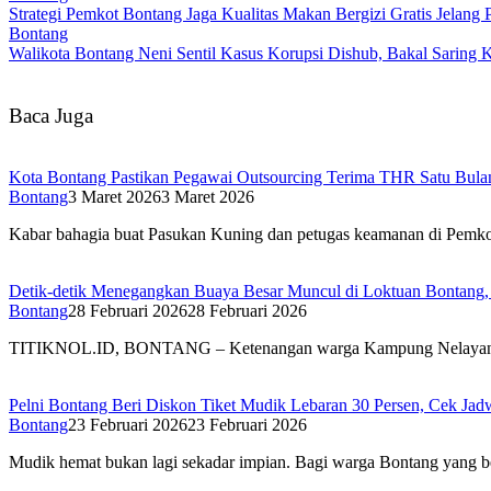
Strategi Pemkot Bontang Jaga Kualitas Makan Bergizi Gratis Jelan
Bontang
Walikota Bontang Neni Sentil Kasus Korupsi Dishub, Bakal Sarin
Baca Juga
Kota Bontang Pastikan Pegawai Outsourcing Terima THR Satu Bula
Bontang
3 Maret 2026
3 Maret 2026
Kabar bahagia buat Pasukan Kuning dan petugas keamanan di Pemko
Detik-detik Menegangkan Buaya Besar Muncul di Loktuan Bontang
Bontang
28 Februari 2026
28 Februari 2026
TITIKNOL.ID, BONTANG – Ketenangan warga Kampung Nelayan Selam
Pelni Bontang Beri Diskon Tiket Mudik Lebaran 30 Persen, Cek Jadw
Bontang
23 Februari 2026
23 Februari 2026
Mudik hemat bukan lagi sekadar impian. Bagi warga Bontang yang 