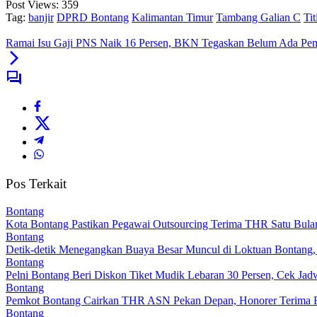
Post Views:
359
Tag:
banjir
DPRD Bontang
Kalimantan Timur
Tambang Galian C
Tit
Ramai Isu Gaji PNS Naik 16 Persen, BKN Tegaskan Belum Ada Pe
Pos Terkait
Bontang
Kota Bontang Pastikan Pegawai Outsourcing Terima THR Satu Bula
Bontang
Detik-detik Menegangkan Buaya Besar Muncul di Loktuan Bontang
Bontang
Pelni Bontang Beri Diskon Tiket Mudik Lebaran 30 Persen, Cek Jadw
Bontang
Pemkot Bontang Cairkan THR ASN Pekan Depan, Honorer Terima R
Bontang