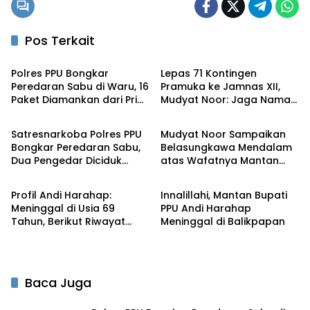
Pos Terkait
Penajam
Penajam
Polres PPU Bongkar
Lepas 71 Kontingen
Peredaran Sabu di Waru, 16
Pramuka ke Jamnas XII,
Paket Diamankan dari Pria
Mudyat Noor: Jaga Nama
Penajam
Penajam
47 Tahun
Baik Daerah
Satresnarkoba Polres PPU
Mudyat Noor Sampaikan
Bongkar Peredaran Sabu,
Belasungkawa Mendalam
Dua Pengedar Diciduk
atas Wafatnya Mantan
Penajam
Penajam
dengan 12 Paket Narkotika
Bupati PPU Andi Harahap
Profil Andi Harahap:
Innalillahi, Mantan Bupati
Meninggal di Usia 69
PPU Andi Harahap
Tahun, Berikut Riwayat
Meninggal di Balikpapan
Jabatan Mantan Bupati
PPU
Baca Juga