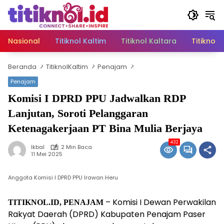
Langsung
ke
konten
Nasional
Titiknol Kaltim
Titiknol Kaltara
Titiknol 
Beranda
TitiknolKaltim
Penajam
Penajam
Komisi I DPRD PPU Jadwalkan RDP
Lanjutan, Soroti Pelanggaran
Ketenagakerjaan PT Bina Mulia Berjaya
432
Ikbal
2 Min Baca
11 Mei 2025
Anggota Komisi I DPRD PPU Irawan Heru
– Komisi I Dewan Perwakilan
TITIKNOL.ID, PENAJAM
Rakyat Daerah (DPRD) Kabupaten Penajam Paser