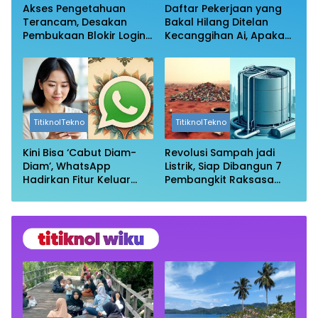
Akses Pengetahuan
Daftar Pekerjaan yang
Terancam, Desakan
Bakal Hilang Ditelan
Pembukaan Blokir Login
Kecanggihan Ai, Apakah
Wikipedia
Profesi Anda Masih
Aman?
TitiknolTekno
TitiknolTekno
Kini Bisa ‘Cabut Diam-
Revolusi Sampah jadi
Diam’, WhatsApp
Listrik, Siap Dibangun 7
Hadirkan Fitur Keluar
Pembangkit Raksasa
Grup Tanpa Ketahuan
dengan Sekitar 200 MW