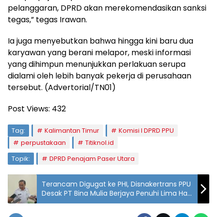
pelanggaran, DPRD akan merekomendasikan sanksi
tegas,” tegas Irawan.
Ia juga menyebutkan bahwa hingga kini baru dua
karyawan yang berani melapor, meski informasi
yang dihimpun menunjukkan perlakuan serupa
dialami oleh lebih banyak pekerja di perusahaan
tersebut. (Advertorial/TN01)
Post Views:
432
Tag:
Kalimantan Timur
Komisi I DPRD PPU
perpustakaan
Titiknol.id
Topik:
DPRD Penajam Paser Utara
Terancam Digugat ke PHI, Disnakertrans PPU
Desak PT Bina Mulia Berjaya Penuhi Lima Hak
Dasar Pekerja