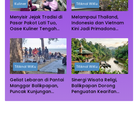
Kuliner
Titiknol WiKu
Menyisir Jejak Tradisi di
Melampaui Thailand,
Pasar Pakot Lati Tuo,
Indonesia dan Vietnam
Oase Kuliner Tengah
Kini Jadi Primadona
Rimba Mangrove Paser
Wisata Autentik Dunia
Titiknol WiKu
Titiknol WiKu
Geliat Lebaran di Pantai
Sinergi Wisata Religi,
Manggar Balikpapan,
Balikpapan Dorong
Puncak Kunjungan
Penguatan Kearifan
Diprediksi Akhir Pekan
Lokal di Bulan
Ramadhan