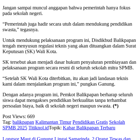
Jangan sampai muncul anggapan bahwa pemerintah hanya fokus
pada sekolah negeri.
“Pemerintah juga hadir secara utuh dalam mendukung pendidikan
swasta,” tegasnya.
Untuk mendukung pelaksanaan program ini, Disdikbud Balikpapan
tengah menyusun regulasi teknis yang akan dituangkan dalam Surat
Keputusan (SK) Wali Kota.
SK tersebut akan menjadi dasar hukum penyaluran pembiayaan dan
pelaksanaan program secara resmi di seluruh sekolah mitra SPMB.
“Setelah SK Wali Kota diterbitkan, itu akan jadi landasan teknis
kami dalam menjalankan program ini,” pungkas Ganung.
Dengan adanya program ini, Pemkot Balikpapan berharap seluruh
siswa dapat mengakses pendidikan berkualitas tanpa terhambat
persoalan biaya, baik di sekolah negeri maupun swasta.
(*)
Post Views:
669
Tag:
balikpapan
Kalimantan Timur
Pendidikan Gratis
Sekolah
SPMB 2025
Titiknol.id
Topik:
Kabar Balikpapan Terbaru
Longsor Maut di Gunung Lingai Samarinda, 2 Orang Tewas dan