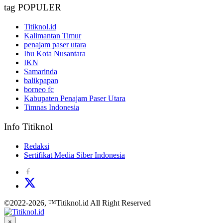
tag POPULER
Titiknol.id
Kalimantan Timur
penajam paser utara
Ibu Kota Nusantara
IKN
Samarinda
balikpapan
borneo fc
Kabupaten Penajam Paser Utara
Timnas Indonesia
Info Titiknol
Redaksi
Sertifikat Media Siber Indonesia
©2022-2026, ™Titiknol.id All Right Reserved
×