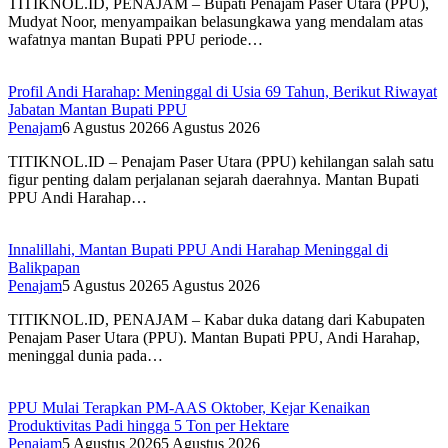
TITIKNOL.ID, PENAJAM – Bupati Penajam Paser Utara (PPU),
Mudyat Noor, menyampaikan belasungkawa yang mendalam atas
wafatnya mantan Bupati PPU periode…
Profil Andi Harahap: Meninggal di Usia 69 Tahun, Berikut Riwayat
Jabatan Mantan Bupati PPU
Penajam
6 Agustus 2026
6 Agustus 2026
TITIKNOL.ID – Penajam Paser Utara (PPU) kehilangan salah satu
figur penting dalam perjalanan sejarah daerahnya. Mantan Bupati
PPU Andi Harahap…
Innalillahi, Mantan Bupati PPU Andi Harahap Meninggal di
Balikpapan
Penajam
5 Agustus 2026
5 Agustus 2026
TITIKNOL.ID, PENAJAM – Kabar duka datang dari Kabupaten
Penajam Paser Utara (PPU). Mantan Bupati PPU, Andi Harahap,
meninggal dunia pada…
PPU Mulai Terapkan PM-AAS Oktober, Kejar Kenaikan
Produktivitas Padi hingga 5 Ton per Hektare
Penajam
5 Agustus 2026
5 Agustus 2026