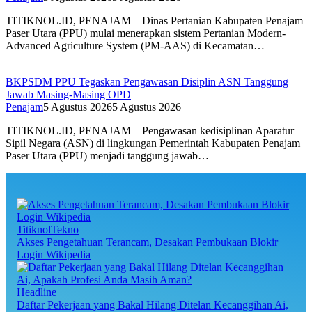
TITIKNOL.ID, PENAJAM – Dinas Pertanian Kabupaten Penajam
Paser Utara (PPU) mulai menerapkan sistem Pertanian Modern-
Advanced Agriculture System (PM-AAS) di Kecamatan…
BKPSDM PPU Tegaskan Pengawasan Disiplin ASN Tanggung
Jawab Masing-Masing OPD
Penajam
5 Agustus 2026
5 Agustus 2026
TITIKNOL.ID, PENAJAM – Pengawasan kedisiplinan Aparatur
Sipil Negara (ASN) di lingkungan Pemerintah Kabupaten Penajam
Paser Utara (PPU) menjadi tanggung jawab…
TitiknolTekno
Akses Pengetahuan Terancam, Desakan Pembukaan Blokir
Login Wikipedia
Headline
Daftar Pekerjaan yang Bakal Hilang Ditelan Kecanggihan Ai,