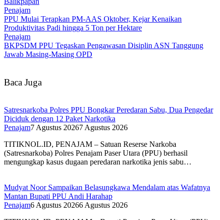
Balikpapan
Penajam
PPU Mulai Terapkan PM-AAS Oktober, Kejar Kenaikan
Produktivitas Padi hingga 5 Ton per Hektare
Penajam
BKPSDM PPU Tegaskan Pengawasan Disiplin ASN Tanggung
Jawab Masing-Masing OPD
Baca Juga
Satresnarkoba Polres PPU Bongkar Peredaran Sabu, Dua Pengedar
Diciduk dengan 12 Paket Narkotika
Penajam
7 Agustus 2026
7 Agustus 2026
TITIKNOL.ID, PENAJAM – Satuan Reserse Narkoba
(Satresnarkoba) Polres Penajam Paser Utara (PPU) berhasil
mengungkap kasus dugaan peredaran narkotika jenis sabu…
Mudyat Noor Sampaikan Belasungkawa Mendalam atas Wafatnya
Mantan Bupati PPU Andi Harahap
Penajam
6 Agustus 2026
6 Agustus 2026