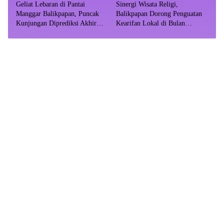
Geliat Lebaran di Pantai
Sinergi Wisata Religi,
Manggar Balikpapan, Puncak
Balikpapan Dorong Penguatan
Kunjungan Diprediksi Akhir
Kearifan Lokal di Bulan
Pekan
Ramadhan