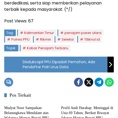
berdedikasi, serta siap memberikan pelayanan
terbaik kepada masyarakat. (*/)
Post Views:
67
Tag:
Kalimantan Timur
penajam paser utara
Polres PPU
Rikmin
Seleksi
Titiknol.id
Topik:
Kabar Penajam Terbaru
Disdukcapil PPU Dipadati Pemohon, Ada
Pendaftar Polri Urus Data
Pos Terkait
Penajam
Penajam
Mudyat Noor Sampaikan
Profil Andi Harahap: Meninggal di
Belasungkawa Mendalam atas
Usia 69 Tahun, Berikut Riwayat
Wafatnya Mantan Bupati PPU
Jabatan Mantan Bupati PPU