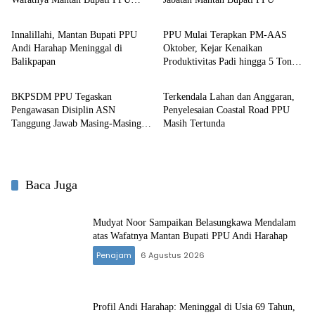
Penajam
Penajam
Andi Harahap
Innalillahi, Mantan Bupati PPU
PPU Mulai Terapkan PM-AAS
Andi Harahap Meninggal di
Oktober, Kejar Kenaikan
Balikpapan
Produktivitas Padi hingga 5 Ton
Penajam
Penajam
per Hektare
BKPSDM PPU Tegaskan
Terkendala Lahan dan Anggaran,
Pengawasan Disiplin ASN
Penyelesaian Coastal Road PPU
Tanggung Jawab Masing-Masing
Masih Tertunda
OPD
Baca Juga
Mudyat Noor Sampaikan Belasungkawa Mendalam
atas Wafatnya Mantan Bupati PPU Andi Harahap
Penajam
6 Agustus 2026
Profil Andi Harahap: Meninggal di Usia 69 Tahun,