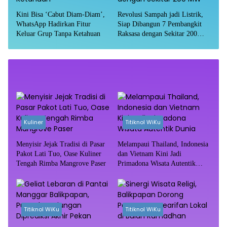
Kini Bisa ‘Cabut Diam-Diam’,
Revolusi Sampah jadi Listrik,
WhatsApp Hadirkan Fitur
Siap Dibangun 7 Pembangkit
Keluar Grup Tanpa Ketahuan
Raksasa dengan Sekitar 200
MW
Kuliner
Titiknol WiKu
Menyisir Jejak Tradisi di Pasar
Melampaui Thailand, Indonesia
Pakot Lati Tuo, Oase Kuliner
dan Vietnam Kini Jadi
Tengah Rimba Mangrove Paser
Primadona Wisata Autentik
Dunia
Titiknol WiKu
Titiknol WiKu