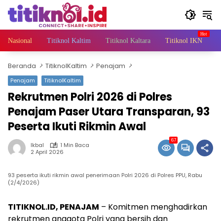
Langsung
ke
konten
Nasional
Titiknol Kaltim
Titiknol Kaltara
Titiknol IKN
A
Beranda
TitiknolKaltim
Penajam
Penajam
TitiknolKaltim
Rekrutmen Polri 2026 di Polres
Penajam Paser Utara Transparan, 93
Peserta Ikuti Rikmin Awal
67
Ikbal
1 Min Baca
2 April 2026
93 peserta ikuti rikmin awal penerimaan Polri 2026 di Polres PPU, Rabu
(2/4/2026)
TITIKNOL.ID, PENAJAM
– Komitmen menghadirkan
rekrutmen anggota Polri yang bersih dan