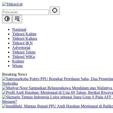
Langsung
ke
konten
Nasional
Titiknol Kaltim
Titiknol Kaltara
Titiknol IKN
Advertorial
Titiknol Tekno
Titiknol WiKu
Kuliner
Wisata
Breaking News
Narkotika
Menang?