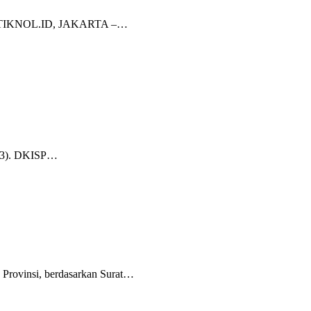
ED TITIKNOL.ID, JAKARTA –…
2023). DKISP…
Provinsi, berdasarkan Surat…