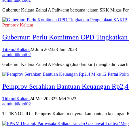
admintitiknol02
Gubernur Kaltara Zainal A Paliwang bersama jajaran SKK Migas 
Pemprov Kaltara
Gubernur: Perlu Komitmen OPD Tingkatkan
TitiknolKaltara
22 Juni 2023
23 Juni 2023
admintitiknol02
Gubernur Kaltara Zainal A Paliwang (dua dari kiri) menghadiri coa
Pemprov Serahkan Bantuan Keuangan Rp2,4 M
TitiknolKaltara
24 Mei 2023
25 Mei 2023
admintitiknol02
TITIKNOL.ID – Pemprov Kaltara menyerahkan bantuan keuangan Rp2.