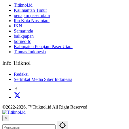
Titiknol.id
Kalimantan Timur
penajam paser utara
Ibu Kota Nusantara
IKN
Samarinda
balikpapan
borneo fc
Kabupaten Penajam Paser Utara
Timnas Indonesia
Info Titiknol
Redaksi
Sertifikat Media Siber Indonesia
©2022-2026, ™Titiknol.id All Right Reserved
×