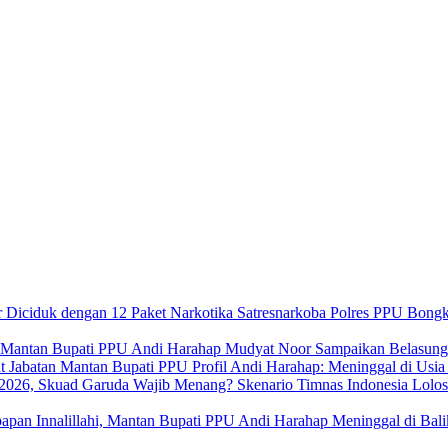
Satresnarkoba Polres PPU Bongk
Mudyat Noor Sampaikan Belasung
Profil Andi Harahap: Meninggal di Usi
Skenario Timnas Indonesia Lolo
Innalillahi, Mantan Bupati PPU Andi Harahap Meninggal di Bal