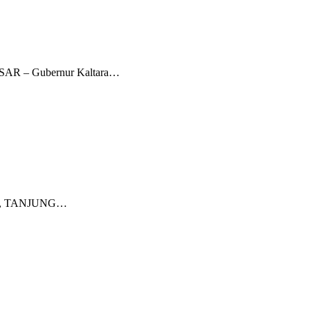
ASAR – Gubernur Kaltara…
L.ID, TANJUNG…