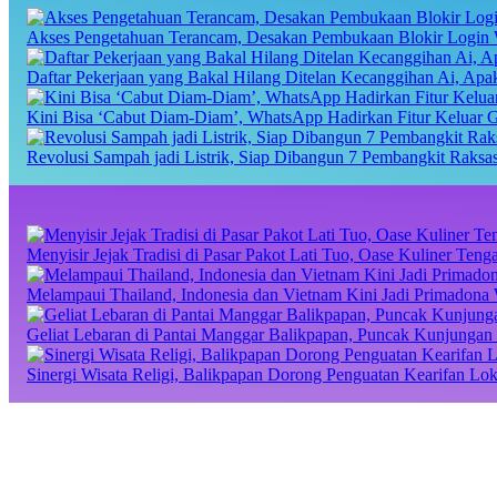
Akses Pengetahuan Terancam, Desakan Pembukaan Blokir Login 
Daftar Pekerjaan yang Bakal Hilang Ditelan Kecanggihan Ai, Ap
Kini Bisa ‘Cabut Diam-Diam’, WhatsApp Hadirkan Fitur Keluar 
Revolusi Sampah jadi Listrik, Siap Dibangun 7 Pembangkit Raks
Menyisir Jejak Tradisi di Pasar Pakot Lati Tuo, Oase Kuliner Te
Melampaui Thailand, Indonesia dan Vietnam Kini Jadi Primadona 
Geliat Lebaran di Pantai Manggar Balikpapan, Puncak Kunjungan 
Sinergi Wisata Religi, Balikpapan Dorong Penguatan Kearifan Lo