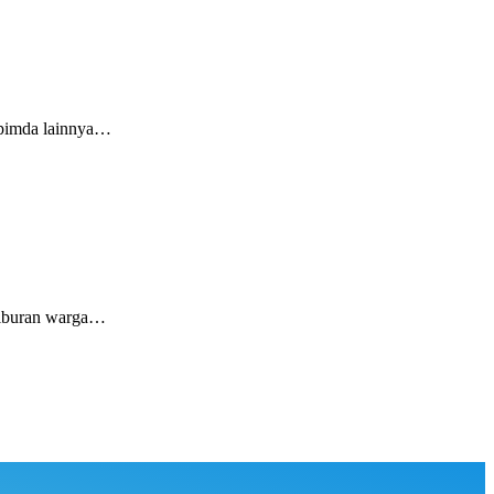
opimda lainnya…
hiburan warga…