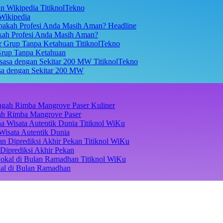
TitiknolTekno
Wikipedia
Headline
akah Profesi Anda Masih Aman?
TitiknolTekno
Grup Tanpa Ketahuan
TitiknolTekno
asa dengan Sekitar 200 MW
Kuliner
ngah Rimba Mangrove Paser
Titiknol WiKu
Wisata Autentik Dunia
Titiknol WiKu
Diprediksi Akhir Pekan
Titiknol WiKu
kal di Bulan Ramadhan