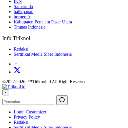
IKN
Samarinda
balikpapan
borneo fc
Kabupaten Penajam Paser Utara
Timnas Indonesia
Info Titiknol
Redaksi
Sertifikat Media Siber Indonesia
©2022-2026, ™Titiknol.id All Right Reserved
×
Login Customizer
Privacy Policy
Redaksi
Sertifikat Media Siber Indonesia