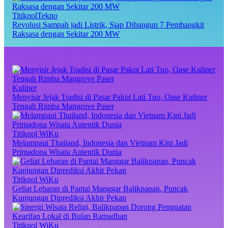
TitiknolTekno
Revolusi Sampah jadi Listrik, Siap Dibangun 7 Pembangkit
Raksasa dengan Sekitar 200 MW
Kuliner
Menyisir Jejak Tradisi di Pasar Pakot Lati Tuo, Oase Kuliner
Tengah Rimba Mangrove Paser
Titiknol WiKu
Melampaui Thailand, Indonesia dan Vietnam Kini Jadi
Primadona Wisata Autentik Dunia
Titiknol WiKu
Geliat Lebaran di Pantai Manggar Balikpapan, Puncak
Kunjungan Diprediksi Akhir Pekan
Titiknol WiKu