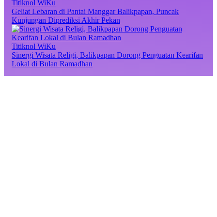
Titiknol WiKu
Geliat Lebaran di Pantai Manggar Balikpapan, Puncak
Kunjungan Diprediksi Akhir Pekan
Titiknol WiKu
Sinergi Wisata Religi, Balikpapan Dorong Penguatan Kearifan
Lokal di Bulan Ramadhan