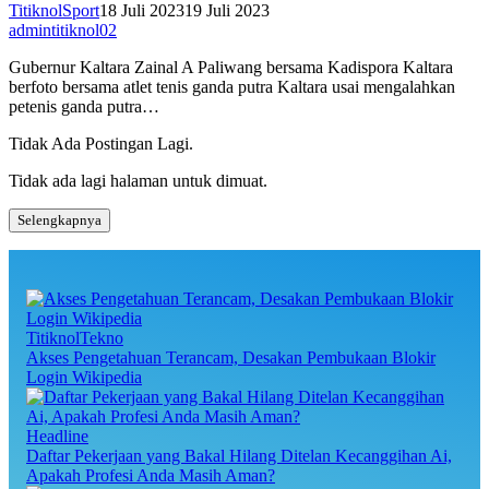
TitiknolSport
18 Juli 2023
19 Juli 2023
admintitiknol02
Gubernur Kaltara Zainal A Paliwang bersama Kadispora Kaltara
berfoto bersama atlet tenis ganda putra Kaltara usai mengalahkan
petenis ganda putra…
Tidak Ada Postingan Lagi.
Tidak ada lagi halaman untuk dimuat.
Selengkapnya
TitiknolTekno
Akses Pengetahuan Terancam, Desakan Pembukaan Blokir
Login Wikipedia
Headline
Daftar Pekerjaan yang Bakal Hilang Ditelan Kecanggihan Ai,
Apakah Profesi Anda Masih Aman?