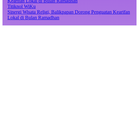
Titiknol WiKu
Sinergi Wisata Religi, Balikpapan Dorong Penguatan Kearifan
Lokal di Bulan Ramadhan