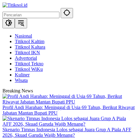
Langsung
ke
konten
Nasional
Titiknol Kaltim
Titiknol Kaltara
Titiknol IKN
Advertorial
Titiknol Tekno
Titiknol WiKu
Kuliner
Wisata
Breaking News
Profil Andi Harahap: Meninggal di Usia 69 Tahun, Berikut Riwayat
Jabatan Mantan Bupati PPU
Skenario Timnas Indonesia Lolos sebagai Juara Grup A Piala AFF
2026, Skuad Garuda Wajib Menang?