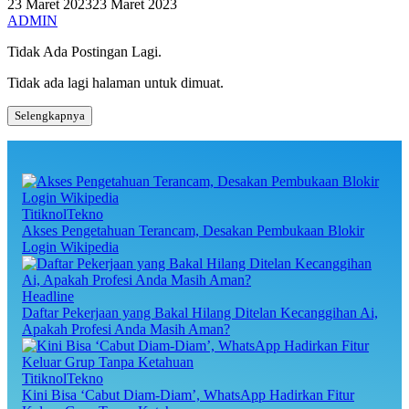
23 Maret 2023
23 Maret 2023
ADMIN
Tidak Ada Postingan Lagi.
Tidak ada lagi halaman untuk dimuat.
Selengkapnya
TitiknolTekno
Akses Pengetahuan Terancam, Desakan Pembukaan Blokir
Login Wikipedia
Headline
Daftar Pekerjaan yang Bakal Hilang Ditelan Kecanggihan Ai,
Apakah Profesi Anda Masih Aman?
TitiknolTekno
Kini Bisa ‘Cabut Diam-Diam’, WhatsApp Hadirkan Fitur