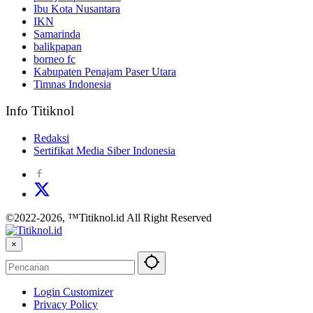
Ibu Kota Nusantara
IKN
Samarinda
balikpapan
borneo fc
Kabupaten Penajam Paser Utara
Timnas Indonesia
Info Titiknol
Redaksi
Sertifikat Media Siber Indonesia
©2022-2026, ™Titiknol.id All Right Reserved
×
Login Customizer
Privacy Policy