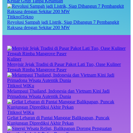
Keluar Grup Tanpa Ketahuan
TitiknolTekno
Revolusi Sampah jadi Listrik, Siap Dibangun 7 Pembangkit
Raksasa dengan Sekitar 200 MW
Kuliner
Menyisir Jejak Tradisi di Pasar Pakot Lati Tuo, Oase Kuliner
Tengah Rimba Mangrove Paser
Titiknol WiKu
Melampaui Thailand, Indonesia dan Vietnam Kini Jadi
Primadona Wisata Autentik Dunia
Titiknol WiKu
Geliat Lebaran di Pantai Manggar Balikpapan, Puncak
Kunjungan Diprediksi Akhir Pekan