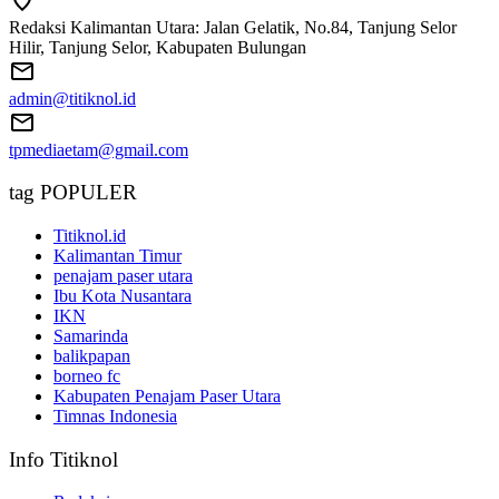
Redaksi Kalimantan Utara: Jalan Gelatik, No.84, Tanjung Selor
Hilir, Tanjung Selor, Kabupaten Bulungan
admin@titiknol.id
tpmediaetam@gmail.com
tag POPULER
Titiknol.id
Kalimantan Timur
penajam paser utara
Ibu Kota Nusantara
IKN
Samarinda
balikpapan
borneo fc
Kabupaten Penajam Paser Utara
Timnas Indonesia
Info Titiknol