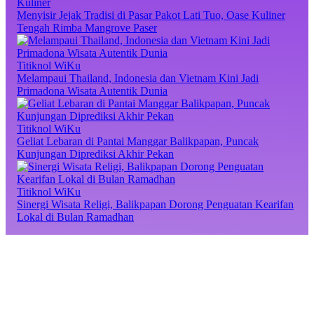
Kuliner
Menyisir Jejak Tradisi di Pasar Pakot Lati Tuo, Oase Kuliner
Tengah Rimba Mangrove Paser
Titiknol WiKu
Melampaui Thailand, Indonesia dan Vietnam Kini Jadi
Primadona Wisata Autentik Dunia
Titiknol WiKu
Geliat Lebaran di Pantai Manggar Balikpapan, Puncak
Kunjungan Diprediksi Akhir Pekan
Titiknol WiKu
Sinergi Wisata Religi, Balikpapan Dorong Penguatan Kearifan
Lokal di Bulan Ramadhan