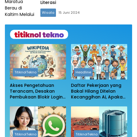
Literasi
Wisata
15 Juni 2024
TitiknolTekno
Headline
Akses Pengetahuan
Daftar Pekerjaan yang
Terancam, Desakan
Bakal Hilang Ditelan
Pembukaan Blokir Login
Kecanggihan Ai, Apakah
Wikipedia
Profesi Anda Masih
Aman?
TitiknolTekno
TitiknolTekno