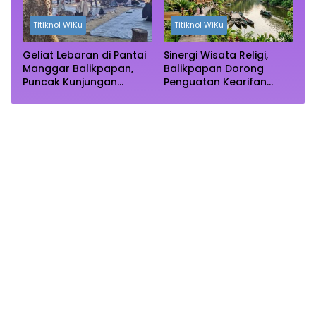
Titiknol WiKu
Titiknol WiKu
Geliat Lebaran di Pantai
Sinergi Wisata Religi,
Manggar Balikpapan,
Balikpapan Dorong
Puncak Kunjungan
Penguatan Kearifan
Diprediksi Akhir Pekan
Lokal di Bulan
Ramadhan