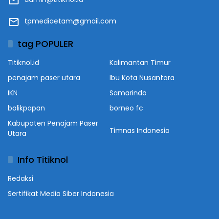
tpmediaetam@gmail.com
tag POPULER
Titiknol.id
Kalimantan Timur
penajam paser utara
Ibu Kota Nusantara
IKN
Samarinda
balikpapan
borneo fc
Kabupaten Penajam Paser
Timnas Indonesia
Utara
Info Titiknol
Redaksi
Sertifikat Media Siber Indonesia