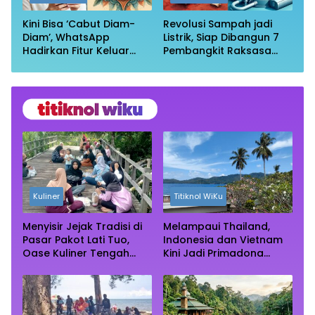
Kini Bisa ‘Cabut Diam-
Revolusi Sampah jadi
Diam’, WhatsApp
Listrik, Siap Dibangun 7
Hadirkan Fitur Keluar
Pembangkit Raksasa
Grup Tanpa Ketahuan
dengan Sekitar 200 MW
Kuliner
Titiknol WiKu
Menyisir Jejak Tradisi di
Melampaui Thailand,
Pasar Pakot Lati Tuo,
Indonesia dan Vietnam
Oase Kuliner Tengah
Kini Jadi Primadona
Rimba Mangrove Paser
Wisata Autentik Dunia