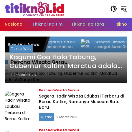
Langsung
ke
konten
Nasional
Titiknol Kaltim
Titiknol Kaltara
Titiknol 
 Andi Harahap: Meninggal di Usia 69
Skenario Timnas Indonesia
Breaking News
, Berikut Riwayat Jabatan Mantan
sebagai Juara Grup A Piala
Titiknol WiKu
 PPU
Skuad Garuda Wajib Men
Kagumi Goa Halo Tabung,
Pesona Wisata Berau
Gubernur Kaltim: Maratua adalah
Surga Kecil
18 Januari 2026
Pesona Wisata Berau
Segera Hadir Wisata Edukasi Terbaru di
Berau Kaltim, Namanya Museum Batu
Baru
Wisata
2 Maret 2025
Pesona Wisata Berau