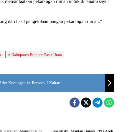
uk memanfaatkan pekarangan rumah untuk di tanami sayur
king dari hasil pengelolaan pangan pekarangan rumah,”
A
Kabupaten Penajam Paser Utara
tlet Kontingen ke Porprov I Kaltara
Penajam
di Harahap: Meninggal di
Innalillahi, Mantan Bupati PPU Andi