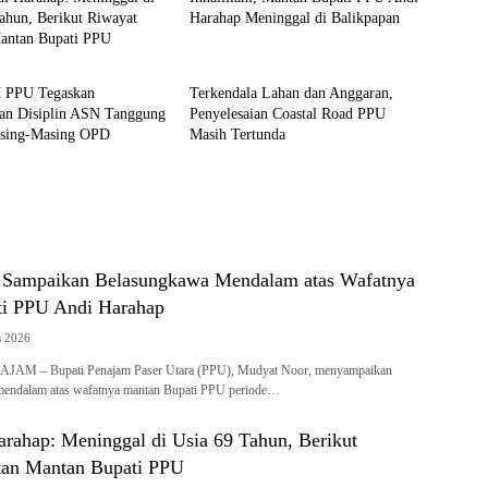
ahun, Berikut Riwayat
Harahap Meninggal di Balikpapan
Mantan Bupati PPU
Penajam
PPU Tegaskan
Terkendala Lahan dan Anggaran,
an Disiplin ASN Tanggung
Penyelesaian Coastal Road PPU
sing-Masing OPD
Masih Tertunda
 Sampaikan Belasungkawa Mendalam atas Wafatnya
i PPU Andi Harahap
s 2026
JAM – Bupati Penajam Paser Utara (PPU), Mudyat Noor, menyampaikan
mendalam atas wafatnya mantan Bupati PPU periode…
arahap: Meninggal di Usia 69 Tahun, Berikut
tan Mantan Bupati PPU