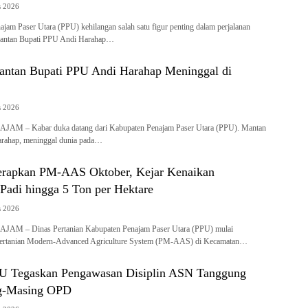
s 2026
am Paser Utara (PPU) kehilangan salah satu figur penting dalam perjalanan
 Mantan Bupati PPU Andi Harahap…
 Mantan Bupati PPU Andi Harahap Meninggal di
s 2026
AM – Kabar duka datang dari Kabupaten Penajam Paser Utara (PPU). Mantan
arahap, meninggal dunia pada…
erapkan PM-AAS Oktober, Kejar Kenaikan
 Padi hingga 5 Ton per Hektare
s 2026
AM – Dinas Pertanian Kabupaten Penajam Paser Utara (PPU) mulai
Pertanian Modern-Advanced Agriculture System (PM-AAS) di Kecamatan…
Tegaskan Pengawasan Disiplin ASN Tanggung
g-Masing OPD