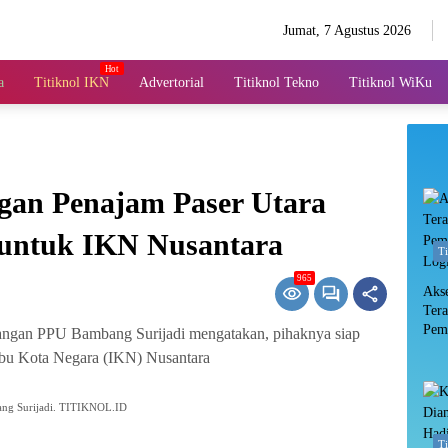
Jumat, 7 Agustus 2026
a
Titiknol IKN
Advertorial
Titiknol Tekno
Titiknol WiKu
gan Penajam Paser Utara
untuk IKN Nusantara
T
965
Aks
Ter
Pem
angan PPU Bambang Surijadi mengatakan, pihaknya siap
Log
Ibu Kota Negara (IKN) Nusantara
ang Surijadi. TITIKNOL.ID
T