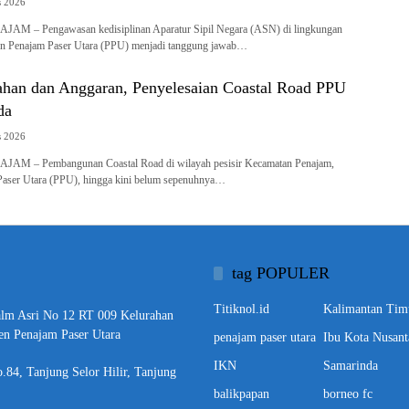
s 2026
AM – Pengawasan kedisiplinan Aparatur Sipil Negara (ASN) di lingkungan
n Penajam Paser Utara (PPU) menjadi tanggung jawab…
ahan dan Anggaran, Penyelesaian Coastal Road PPU
da
s 2026
AM – Pembangunan Coastal Road di wilayah pesisir Kecamatan Penajam,
aser Utara (PPU), hingga kini belum sepenuhnya…
tag POPULER
Titiknol.id
Kalimantan Tim
alm Asri No 12 RT 009 Kelurahan
en Penajam Paser Utara
penajam paser utara
Ibu Kota Nusant
IKN
Samarinda
o.84, Tanjung Selor Hilir, Tanjung
balikpapan
borneo fc