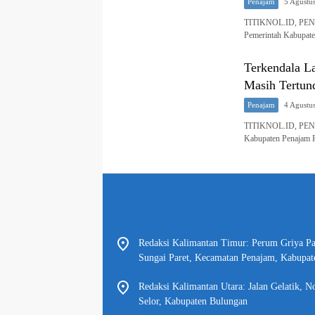
Penajam
5 Agustu
TITIKNOL.ID, PENAJ
Pemerintah Kabupate
Terkendala L
Masih Tertun
Penajam
4 Agustu
TITIKNOL.ID, PENAJ
Kabupaten Penajam P
Redaksi Kalimantan Timur: Perum Griya P
Sungai Paret, Kecamatan Penajam, Kabupat
Redaksi Kalimantan Utara: Jalan Gelatik, N
Selor, Kabupaten Bulungan