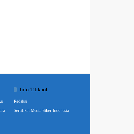
Info Titiknol
ur
Redaksi
ara
Sertifikat Media Siber Indonesia