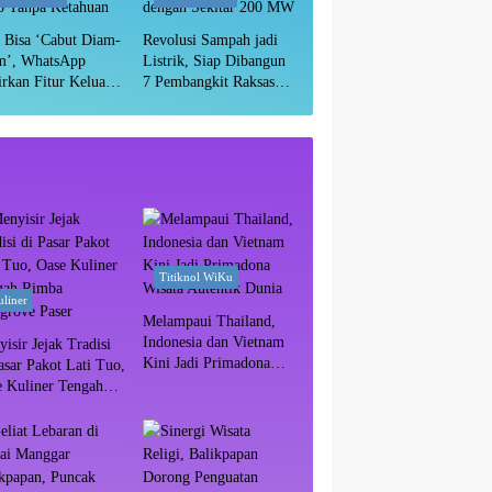
 Bisa ‘Cabut Diam-
Revolusi Sampah jadi
m’, WhatsApp
Listrik, Siap Dibangun
rkan Fitur Keluar
7 Pembangkit Raksasa
p Tanpa Ketahuan
dengan Sekitar 200 MW
Titiknol WiKu
liner
Melampaui Thailand,
Indonesia dan Vietnam
isir Jejak Tradisi
Kini Jadi Primadona
asar Pakot Lati Tuo,
Wisata Autentik Dunia
e Kuliner Tengah
ba Mangrove Paser