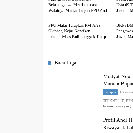
Belasungkawa Mendalam atas
Usia 69 T
Wafatnya Mantan Bupati PPU Andi
Jabatan 
Penajam
Penajam
Harahap
PPU Mulai Terapkan PM-AAS
BKPSDM 
Oktober, Kejar Kenaikan
Pengawas
Produktivitas Padi hingga 5 Ton per
Jawab Ma
Hektare
Baca Juga
Mudyat Noor
Mantan Bupat
Penajam
6 Agustu
TITIKNOL.ID, PENA
belasungkawa yang 
Profil Andi H
Riwayat Jaba