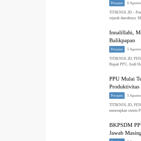
Penajam
6 Agustu
TITIKNOL.ID – Penaj
sejarah daerahnya.
Innalillahi,
Balikpapan
Penajam
5 Agustu
TITIKNOL.ID, PENAJ
Bupati PPU, Andi H
PPU Mulai T
Produktivitas
Penajam
5 Agustu
TITIKNOL.ID, PENAJ
menerapkan sistem 
BKPSDM PPU 
Jawab Masin