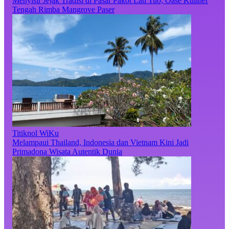
Menyisir Jejak Tradisi di Pasar Pakot Lati Tuo, Oase Kuliner
Tengah Rimba Mangrove Paser
Titiknol WiKu
Melampaui Thailand, Indonesia dan Vietnam Kini Jadi
Primadona Wisata Autentik Dunia