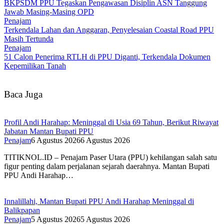
BKPSDM PPU Tegaskan Pengawasan Disiplin ASN Tanggung
Jawab Masing-Masing OPD
Penajam
Terkendala Lahan dan Anggaran, Penyelesaian Coastal Road PPU
Masih Tertunda
Penajam
51 Calon Penerima RTLH di PPU Diganti, Terkendala Dokumen
Kepemilikan Tanah
Baca Juga
Profil Andi Harahap: Meninggal di Usia 69 Tahun, Berikut Riwayat
Jabatan Mantan Bupati PPU
Penajam
6 Agustus 2026
6 Agustus 2026
TITIKNOL.ID – Penajam Paser Utara (PPU) kehilangan salah satu
figur penting dalam perjalanan sejarah daerahnya. Mantan Bupati
PPU Andi Harahap…
Innalillahi, Mantan Bupati PPU Andi Harahap Meninggal di
Balikpapan
Penajam
5 Agustus 2026
5 Agustus 2026