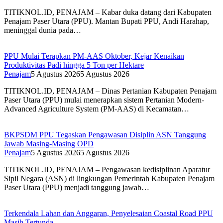
TITIKNOL.ID, PENAJAM – Kabar duka datang dari Kabupaten
Penajam Paser Utara (PPU). Mantan Bupati PPU, Andi Harahap,
meninggal dunia pada…
PPU Mulai Terapkan PM-AAS Oktober, Kejar Kenaikan
Produktivitas Padi hingga 5 Ton per Hektare
Penajam
5 Agustus 2026
5 Agustus 2026
TITIKNOL.ID, PENAJAM – Dinas Pertanian Kabupaten Penajam
Paser Utara (PPU) mulai menerapkan sistem Pertanian Modern-
Advanced Agriculture System (PM-AAS) di Kecamatan…
BKPSDM PPU Tegaskan Pengawasan Disiplin ASN Tanggung
Jawab Masing-Masing OPD
Penajam
5 Agustus 2026
5 Agustus 2026
TITIKNOL.ID, PENAJAM – Pengawasan kedisiplinan Aparatur
Sipil Negara (ASN) di lingkungan Pemerintah Kabupaten Penajam
Paser Utara (PPU) menjadi tanggung jawab…
Terkendala Lahan dan Anggaran, Penyelesaian Coastal Road PPU
Masih Tertunda