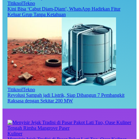
TitiknolTekno
Kini Bisa ‘Cabut Diam-Diam’, WhatsApp Hadirkan Fitur
Keluar Grup Tanpa Ketahuan
TitiknolTekno
Revolusi Sampah jadi Listrik, Siap Dibangun 7 Pembangkit
Raksasa dengan Sekitar 200 MW
Kuliner