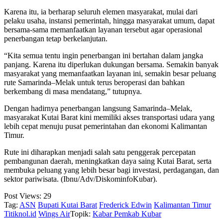
Karena itu, ia berharap seluruh elemen masyarakat, mulai dari
pelaku usaha, instansi pemerintah, hingga masyarakat umum, dapat
bersama-sama memanfaatkan layanan tersebut agar operasional
penerbangan tetap berkelanjutan.
“Kita semua tentu ingin penerbangan ini bertahan dalam jangka
panjang. Karena itu diperlukan dukungan bersama. Semakin banyak
masyarakat yang memanfaatkan layanan ini, semakin besar peluang
rute Samarinda–Melak untuk terus beroperasi dan bahkan
berkembang di masa mendatang,” tutupnya.
Dengan hadirnya penerbangan langsung Samarinda–Melak,
masyarakat Kutai Barat kini memiliki akses transportasi udara yang
lebih cepat menuju pusat pemerintahan dan ekonomi Kalimantan
Timur.
Rute ini diharapkan menjadi salah satu penggerak percepatan
pembangunan daerah, meningkatkan daya saing Kutai Barat, serta
membuka peluang yang lebih besar bagi investasi, perdagangan, dan
sektor pariwisata. (Ibnu/Adv/DiskominfoKubar).
Post Views:
29
Tag:
ASN
Bupati Kutai Barat
Frederick Edwin
Kalimantan Timur
Titiknol.id
Wings Air
Topik:
Kabar Pemkab Kubar