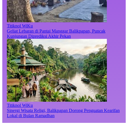
Titiknol WiKu
Geliat Lebaran di Pantai Manggar Balikpapan, Puncak
Kunjungan Diprediksi Akhir Pekan
Titiknol WiKu
Sinergi Wisata Religi, Balikpapan Dorong Penguatan Kearifan
Lokal di Bulan Ramadhan