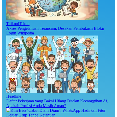
TitiknolTekno
Akses Pengetahuan Terancam, Desakan Pembukaan Blokir
Login Wikipedia
Headline
Daftar Pekerjaan yang Bakal Hilang Ditelan Kecanggihan Ai,
Apakah Profesi Anda Masih Aman?