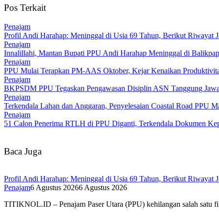
Pos Terkait
Penajam
Profil Andi Harahap: Meninggal di Usia 69 Tahun, Berikut Riwayat
Penajam
Innalillahi, Mantan Bupati PPU Andi Harahap Meninggal di Balikpa
Penajam
PPU Mulai Terapkan PM-AAS Oktober, Kejar Kenaikan Produktivitas
Penajam
BKPSDM PPU Tegaskan Pengawasan Disiplin ASN Tanggung Jaw
Penajam
Terkendala Lahan dan Anggaran, Penyelesaian Coastal Road PPU Ma
Penajam
51 Calon Penerima RTLH di PPU Diganti, Terkendala Dokumen Ke
Baca Juga
Profil Andi Harahap: Meninggal di Usia 69 Tahun, Berikut Riwayat
Penajam
6 Agustus 2026
6 Agustus 2026
TITIKNOL.ID – Penajam Paser Utara (PPU) kehilangan salah satu f