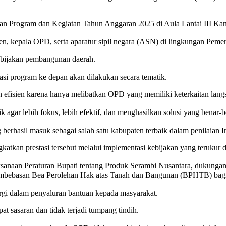
an Program dan Kegiatan Tahun Anggaran 2025 di Aula Lantai III Kan
isten, kepala OPD, serta aparatur sipil negara (ASN) di lingkungan Pe
kebijakan pembangunan daerah.
i program ke depan akan dilakukan secara tematik.
 efisien karena hanya melibatkan OPD yang memiliki keterkaitan lan
ik agar lebih fokus, lebih efektif, dan menghasilkan solusi yang benar-b
erhasil masuk sebagai salah satu kabupaten terbaik dalam penilaian I
tkan prestasi tersebut melalui implementasi kebijakan yang terukur 
aksanaan Peraturan Bupati tentang Produk Serambi Nusantara, dukungan 
embebasan Bea Perolehan Hak atas Tanah dan Bangunan (BPHTB) bagi 
rgi dalam penyaluran bantuan kepada masyarakat.
at sasaran dan tidak terjadi tumpang tindih.