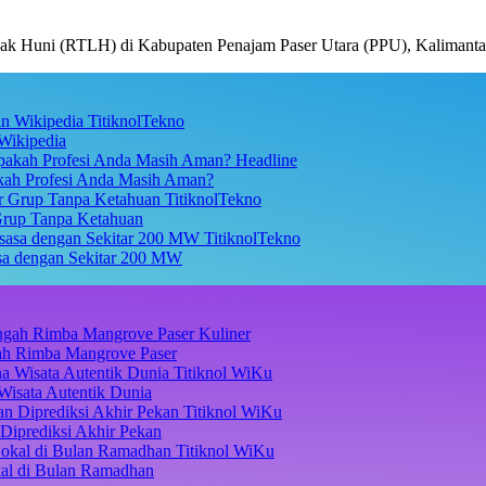
 Huni (RTLH) di Kabupaten Penajam Paser Utara (PPU), Kalimant
TitiknolTekno
Wikipedia
Headline
akah Profesi Anda Masih Aman?
TitiknolTekno
Grup Tanpa Ketahuan
TitiknolTekno
asa dengan Sekitar 200 MW
Kuliner
ngah Rimba Mangrove Paser
Titiknol WiKu
Wisata Autentik Dunia
Titiknol WiKu
Diprediksi Akhir Pekan
Titiknol WiKu
kal di Bulan Ramadhan