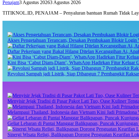
Penajam
3 Agustus 2026
3 Agustus 2026
TITIKNOL.ID, PENAJAM – Penyaluran bantuan Rumah Tidak Layak
Akses Pengetahuan Terancam, Desakan Pembukaan Blokir Login 
Daftar Pekerjaan yang Bakal Hilang Ditelan Kecanggihan Ai, Ap
Kini Bisa ‘Cabut Diam-Diam’, WhatsApp Hadirkan Fitur Keluar 
Revolusi Sampah jadi Listrik, Siap Dibangun 7 Pembangkit Raks
Menyisir Jejak Tradisi di Pasar Pakot Lati Tuo, Oase Kuliner Te
Melampaui Thailand, Indonesia dan Vietnam Kini Jadi Primadona 
Geliat Lebaran di Pantai Manggar Balikpapan, Puncak Kunjungan 
Sinergi Wisata Religi, Balikpapan Dorong Penguatan Kearifan Lo