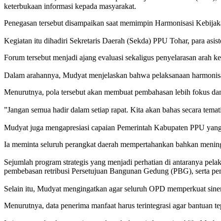
keterbukaan informasi kepada masyarakat.
Penegasan tersebut disampaikan saat memimpin Harmonisasi Kebijak
‎Kegiatan itu dihadiri Sekretaris Daerah (Sekda) PPU Tohar, para as
Forum tersebut menjadi ajang evaluasi sekaligus penyelarasan arah 
‎Dalam arahannya, Mudyat menjelaskan bahwa pelaksanaan harmonisas
Menurutnya, pola tersebut akan membuat pembahasan lebih fokus dan
‎”Jangan semua hadir dalam setiap rapat. Kita akan bahas secara temat
‎Mudyat juga mengapresiasi capaian Pemerintah Kabupaten PPU yang b
Ia meminta seluruh perangkat daerah mempertahankan bahkan meningka
‎Sejumlah program strategis yang menjadi perhatian di antaranya pel
pembebasan retribusi Persetujuan Bangunan Gedung (PBG), serta p
‎Selain itu, Mudyat mengingatkan agar seluruh OPD memperkuat sine
Menurutnya, data penerima manfaat harus terintegrasi agar bantuan tep