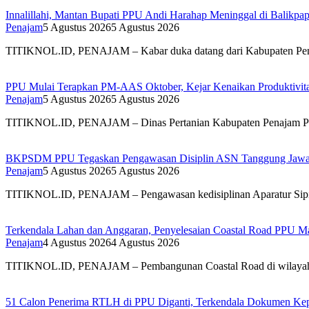
Innalillahi, Mantan Bupati PPU Andi Harahap Meninggal di Balikpa
Penajam
5 Agustus 2026
5 Agustus 2026
TITIKNOL.ID, PENAJAM – Kabar duka datang dari Kabupaten Pena
PPU Mulai Terapkan PM-AAS Oktober, Kejar Kenaikan Produktivitas
Penajam
5 Agustus 2026
5 Agustus 2026
TITIKNOL.ID, PENAJAM – Dinas Pertanian Kabupaten Penajam Pas
BKPSDM PPU Tegaskan Pengawasan Disiplin ASN Tanggung Jaw
Penajam
5 Agustus 2026
5 Agustus 2026
TITIKNOL.ID, PENAJAM – Pengawasan kedisiplinan Aparatur Sipil
Terkendala Lahan dan Anggaran, Penyelesaian Coastal Road PPU Ma
Penajam
4 Agustus 2026
4 Agustus 2026
TITIKNOL.ID, PENAJAM – Pembangunan Coastal Road di wilayah pe
51 Calon Penerima RTLH di PPU Diganti, Terkendala Dokumen Ke