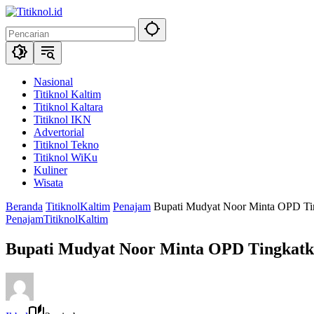
Langsung
ke
konten
Nasional
Titiknol Kaltim
Titiknol Kaltara
Titiknol IKN
Advertorial
Titiknol Tekno
Titiknol WiKu
Kuliner
Wisata
Beranda
TitiknolKaltim
Penajam
Bupati Mudyat Noor Minta OPD Tin
Penajam
TitiknolKaltim
Bupati Mudyat Noor Minta OPD Tingkatk