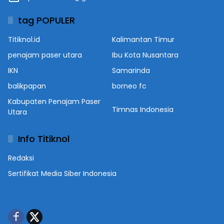
tag POPULER
Titiknol.id
Kalimantan Timur
penajam paser utara
Ibu Kota Nusantara
IKN
Samarinda
balikpapan
borneo fc
Kabupaten Penajam Paser
Timnas Indonesia
Utara
Info Titiknol
Redaksi
Sertifikat Media Siber Indonesia