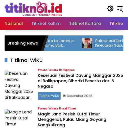
Langsung
ke
konten
Nasional
Titiknol Kaltim
Titiknol Kaltara
Titiknol 
as 71 Kontingen Pramuka ke Jamnas
Satresnarkoba Polres PP
Breaking News
, Mudyat Noor: Jaga Nama Baik
Peredaran Sabu, Dua Pe
rah
dengan 12 Paket Narkoti
Titiknol WiKu
Pesona Wisata Balikpapan
Keseruan Festival Dayung Manggar 2025
di Balikpapan, Dihadiri Peserta dari 5
Negara
Titiknol WiKu
15 Desember 2025
Pesona Wisata Kutai Timur
Magic Land Pesisir Kutai Timur
Menggeliat, Pulau Miang Goyang
Sangkulirang