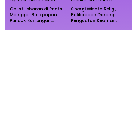
Geliat Lebaran di Pantai
Sinergi Wisata Religi,
Manggar Balikpapan,
Balikpapan Dorong
Puncak Kunjungan
Penguatan Kearifan
Diprediksi Akhir Pekan
Lokal di Bulan
Ramadhan