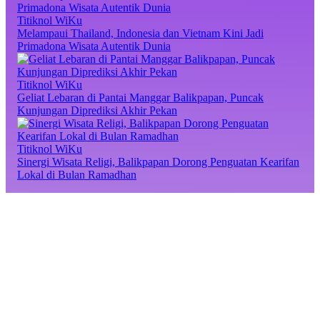
Titiknol WiKu
Melampaui Thailand, Indonesia dan Vietnam Kini Jadi
Primadona Wisata Autentik Dunia
Titiknol WiKu
Geliat Lebaran di Pantai Manggar Balikpapan, Puncak
Kunjungan Diprediksi Akhir Pekan
Titiknol WiKu
Sinergi Wisata Religi, Balikpapan Dorong Penguatan Kearifan
Lokal di Bulan Ramadhan