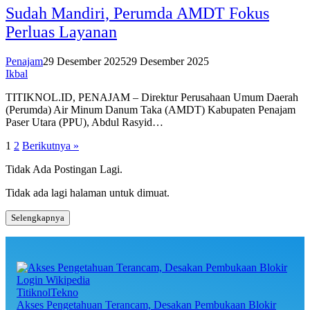
Sudah Mandiri, Perumda AMDT Fokus
Perluas Layanan
Penajam
29 Desember 2025
29 Desember 2025
Ikbal
TITIKNOL.ID, PENAJAM – Direktur Perusahaan Umum Daerah
(Perumda) Air Minum Danum Taka (AMDT) Kabupaten Penajam
Paser Utara (PPU), Abdul Rasyid…
Paginasi
1
2
Berikutnya »
pos
Tidak Ada Postingan Lagi.
Tidak ada lagi halaman untuk dimuat.
Selengkapnya
TitiknolTekno
Akses Pengetahuan Terancam, Desakan Pembukaan Blokir