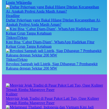
Login Wikipedia
Headline
Daftar Pekerjaan yang Bakal Hilang Ditelan Kecanggihan Ai,
Apakah Profesi Anda Masih Aman?
TitiknolTekno
Kini Bisa ‘Cabut Diam-Diam’, WhatsApp Hadirkan Fitur
Keluar Grup Tanpa Ketahuan
TitiknolTekno
Revolusi Sampah jadi Listrik, Siap Dibangun 7 Pembangkit
Raksasa dengan Sekitar 200 MW
Kuliner
Menyisir Jejak Tradisi di Pasar Pakot Lati Tuo, Oase Kuliner
Tengah Rimba Mangrove Paser